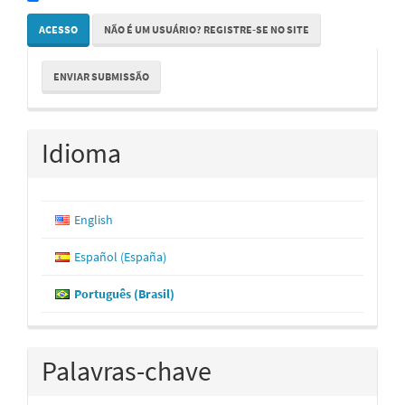
ACESSO
NÃO É UM USUÁRIO? REGISTRE-SE NO SITE
Enviar
ENVIAR SUBMISSÃO
Submissão
Idioma
English
Español (España)
Português (Brasil)
Palavras-chave