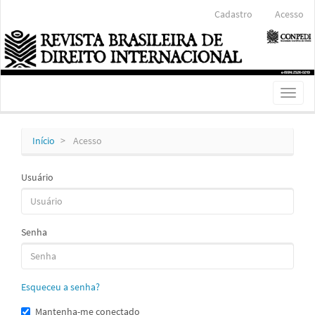
Navegação
Cadastro
Acesso
Principal
Conteúdo
principal
Barra
Lateral
Toggl
naviga
Início
Acesso
Usuário
Senha
Esqueceu a senha?
Mantenha-me conectado