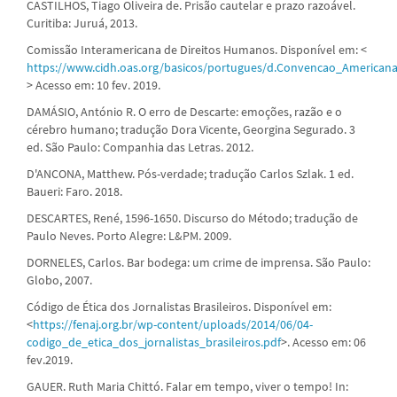
CASTILHOS, Tiago Oliveira de. Prisão cautelar e prazo razoável.
Curitiba: Juruá, 2013.
Comissão Interamericana de Direitos Humanos. Disponível em: <
https://www.cidh.oas.org/basicos/portugues/d.Convencao_Americana
> Acesso em: 10 fev. 2019.
DAMÁSIO, António R. O erro de Descarte: emoções, razão e o
cérebro humano; tradução Dora Vicente, Georgina Segurado. 3
ed. São Paulo: Companhia das Letras. 2012.
D'ANCONA, Matthew. Pós-verdade; tradução Carlos Szlak. 1 ed.
Baueri: Faro. 2018.
DESCARTES, René, 1596-1650. Discurso do Método; tradução de
Paulo Neves. Porto Alegre: L&PM. 2009.
DORNELES, Carlos. Bar bodega: um crime de imprensa. São Paulo:
Globo, 2007.
Código de Ética dos Jornalistas Brasileiros. Disponível em:
<
https://fenaj.org.br/wp-content/uploads/2014/06/04-
codigo_de_etica_dos_jornalistas_brasileiros.pdf
>. Acesso em: 06
fev.2019.
GAUER. Ruth Maria Chittó. Falar em tempo, viver o tempo! In: