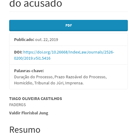
do acusado
Barra
PDF
lateral
Publicado:
out. 22, 2019
de
artigos
DOI:
https://doi.org/10.26668/IndexLawJournals/2526-
0200/2019.v5i1.5416
Palavras-chave:
Duração do Processo, Prazo Razoável do Processo,
Homicídio, Tribunal do Júri, Imprensa.
Conteúdo
TIAGO OLIVEIRA CASTILHOS
FADERGS
do
Valdir Florisbal Jung
artigo
Resumo
principal