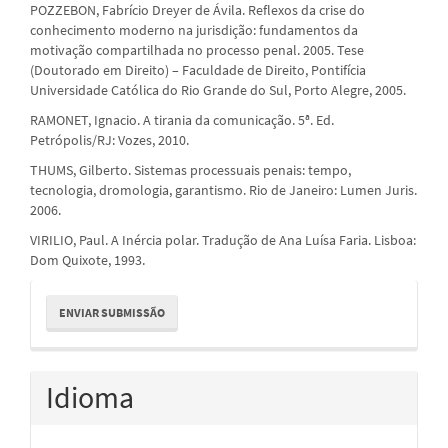
POZZEBON, Fabrício Dreyer de Ávila. Reflexos da crise do
conhecimento moderno na jurisdição: fundamentos da
motivação compartilhada no processo penal. 2005. Tese
(Doutorado em Direito) – Faculdade de Direito, Pontifícia
Universidade Católica do Rio Grande do Sul, Porto Alegre, 2005.
RAMONET, Ignacio. A tirania da comunicação. 5ª. Ed.
Petrópolis/RJ: Vozes, 2010.
THUMS, Gilberto. Sistemas processuais penais: tempo,
tecnologia, dromologia, garantismo. Rio de Janeiro: Lumen Juris.
2006.
VIRILIO, Paul. A Inércia polar. Tradução de Ana Luísa Faria. Lisboa:
Dom Quixote, 1993.
Enviar
ENVIAR SUBMISSÃO
Submissão
Idioma