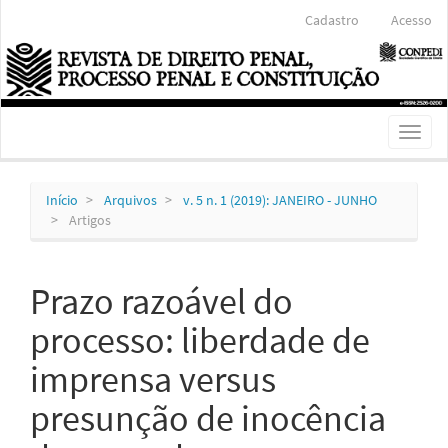
Navegação
Cadastro
Acesso
Principal
Conteúdo
principal
Barra
Lateral
Toggl
naviga
Início
Arquivos
v. 5 n. 1 (2019): JANEIRO - JUNHO
Artigos
Prazo razoável do
processo: liberdade de
imprensa versus
presunção de inocência