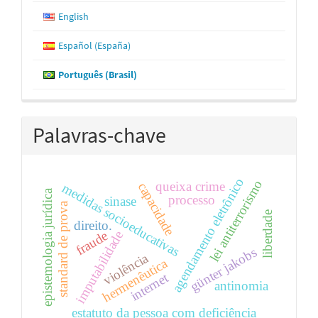
English
Español (España)
Português (Brasil)
Palavras-chave
agendamento eletrônico
lei antiterrorismo
queixa crime
capacidade
medidas socioeducativas
epistemologia jurídica
processo
sinase
standard de prova
liberdade
direito.
imputabilidade
fraude
günter jakobs
violência
hermenêutica
internet
antinomia
estatuto da pessoa com deficiência