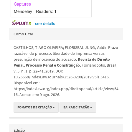
Captures
Mendeley - Readers:
1
-
see details
Detalhes
Como Citar
do
CASTILHOS, TIAGO OLIVEIRA; FLORISBAL JUNG, Valdir. Prazo
artigo
razoável do processo: liberdade de imprensa versus
presunção de inocência do acusado.
Revista de Direito
Penal, Processo Penal e Constituição
, Florianopolis, Brasil,
v. 5, n. 1, p. 22–41, 2019. DOI:
10.26668/IndexLawJournals/2526-0200/2019.v5i1.5416.
Disponível em:
https://indexlaw.org/index.php/direitopenal/article/view/54
16. Acesso em: 9 ago. 2026.
FOMATOS DE CITAÇÃO
BAIXAR CITAÇÃO
Edição