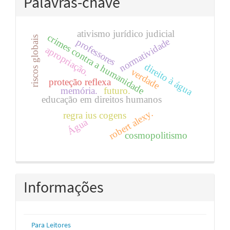
Palavras-chave
ativismo jurídico judicial
crimes contra a humanidade
riscos globais
normatividade
professores
apropriação.
direito à água
verdade
proteção reflexa
memória.
futuro.
educação em direitos humanos
robert alexy.
regra ius cogens
Água
cosmopolitismo
Informações
Para Leitores