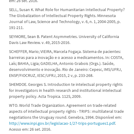
em: 26 set. 2016.
SELL, Susan K. What Role for Humanitarian Intellectual Property?
The Globalization of Intellectual Property Rights. Minnesota
Journal of Law, Science and Technology, v. 6, n. 1, 2004-2005, p.
191-211.
SEYMORE, Sean B. Patent Asymmetries. University of California
Davis Law Review. v. 49, 2015-2016.
SCHEFFER, Mario; VIEIRA, Marcela Fogaça. Sistema de pacientes:
barreiras para a inovação e o acesso a medicamentos. In: COSTA,
Laís; BAHIA, Ligia; GADELHA, Antonio Grabois (Orgs.). Saúde,
desenvolvimento e inovação. Rio de Janeiro: Cepesc, IMS/UFRJ,
ENSP/FIOCRUZ, IESC/UFRJ, 2015, 2 v, p. 233-268.
SHEMDOE. Georges S. Introduction te intelectual property rights
for investigators in health research and institutional intelectual
property policy. Acta Tropica. 112S, 2009.
WTO. World Trade Organization. Agreement on trade-related
aspects of intellectual property rights - TRIPS : multilateral trade
negotiations the Uruguay round. Genebra, 1994. Disponível em:
http://www.inpi.gov.br/legislacao-1/27-trips-portugues1.pdf
.
Acesso em: 26 set. 2016.