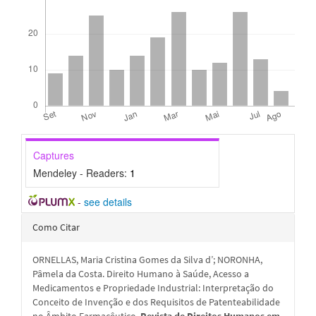
Captures
Mendeley - Readers:
1
-
see details
Detalhes
Como Citar
do
ORNELLAS, Maria Cristina Gomes da Silva d’; NORONHA,
artigo
Pâmela da Costa. Direito Humano à Saúde, Acesso a
Medicamentos e Propriedade Industrial: Interpretação do
Conceito de Invenção e dos Requisitos de Patenteabilidade
no Âmbito Farmacêutico.
Revista de Direitos Humanos em