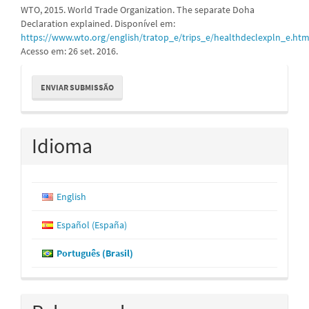
WTO, 2015. World Trade Organization. The separate Doha
Declaration explained. Disponível em:
https://www.wto.org/english/tratop_e/trips_e/healthdeclexpln_e.ht
Acesso em: 26 set. 2016.
Enviar
ENVIAR SUBMISSÃO
Submissão
Idioma
English
Español (España)
Português (Brasil)