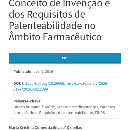
Conceito de Invenção e
dos Requisitos de
Patenteabilidade no
Âmbito Farmacêutico
Barra
PDF
lateral
Publicado:
dez. 1, 2016
de
artigos
DOI:
https://doi.org/10.26668/IndexLawJournals/2526-
0197/2016.v2i2.1399
Palavras-chave:
Direito humano à saúde, Acesso a medicamentos, Patentes
farmacêuticas, Requisitos de patenteabilidade, TRIPS
Conteúdo
Maria Cristina Gomes da Silva d’ Ornellas