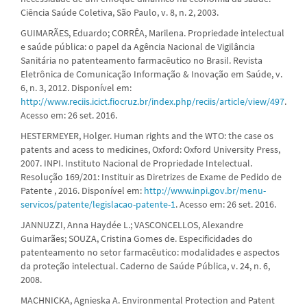
Ciência Saúde Coletiva, São Paulo, v. 8, n. 2, 2003.
GUIMARÃES, Eduardo; CORRÊA, Marilena. Propriedade intelectual
e saúde pública: o papel da Agência Nacional de Vigilância
Sanitária no patenteamento farmacêutico no Brasil. Revista
Eletrônica de Comunicação Informação & Inovação em Saúde, v.
6, n. 3, 2012. Disponível em:
http://www.reciis.icict.fiocruz.br/index.php/reciis/article/view/497
.
Acesso em: 26 set. 2016.
HESTERMEYER, Holger. Human rights and the WTO: the case os
patents and acess to medicines, Oxford: Oxford University Press,
2007. INPI. Instituto Nacional de Propriedade Intelectual.
Resolução 169/201: Instituir as Diretrizes de Exame de Pedido de
Patente , 2016. Disponível em:
http://www.inpi.gov.br/menu-
servicos/patente/legislacao-patente-1
. Acesso em: 26 set. 2016.
JANNUZZI, Anna Haydée L.; VASCONCELLOS, Alexandre
Guimarães; SOUZA, Cristina Gomes de. Especificidades do
patenteamento no setor farmacêutico: modalidades e aspectos
da proteção intelectual. Caderno de Saúde Pública, v. 24, n. 6,
2008.
MACHNICKA, Agnieska A. Environmental Protection and Patent