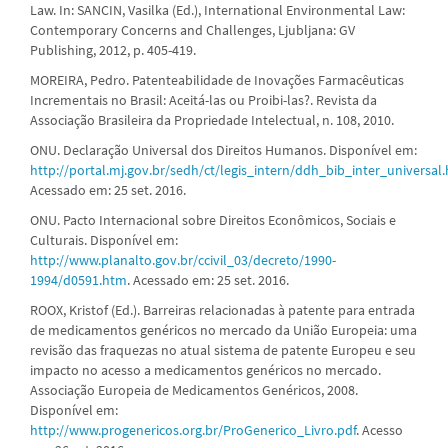
Law. In: SANCIN, Vasilka (Ed.), International Environmental Law:
Contemporary Concerns and Challenges, Ljubljana: GV
Publishing, 2012, p. 405-419.
MOREIRA, Pedro. Patenteabilidade de Inovações Farmacêuticas
Incrementais no Brasil: Aceitá-las ou Proibi-las?. Revista da
Associação Brasileira da Propriedade Intelectual, n. 108, 2010.
ONU. Declaração Universal dos Direitos Humanos. Disponível em:
http://portal.mj.gov.br/sedh/ct/legis_intern/ddh_bib_inter_universal
Acessado em: 25 set. 2016.
ONU. Pacto Internacional sobre Direitos Econômicos, Sociais e
Culturais. Disponível em:
http://www.planalto.gov.br/ccivil_03/decreto/1990-
1994/d0591.htm
. Acessado em: 25 set. 2016.
ROOX, Kristof (Ed.). Barreiras relacionadas à patente para entrada
de medicamentos genéricos no mercado da União Europeia: uma
revisão das fraquezas no atual sistema de patente Europeu e seu
impacto no acesso a medicamentos genéricos no mercado.
Associação Europeia de Medicamentos Genéricos, 2008.
Disponível em:
http://www.progenericos.org.br/ProGenerico_Livro.pdf
. Acesso