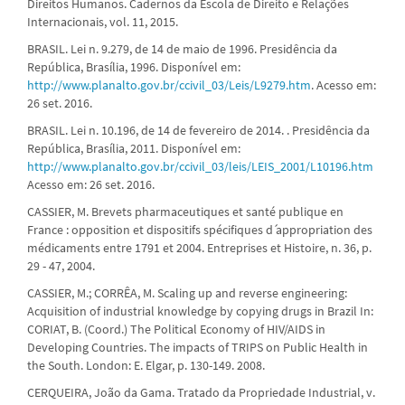
Direitos Humanos. Cadernos da Escola de Direito e Relações
Internacionais, vol. 11, 2015.
BRASIL. Lei n. 9.279, de 14 de maio de 1996. Presidência da
República, Brasília, 1996. Disponível em:
http://www.planalto.gov.br/ccivil_03/Leis/L9279.htm
. Acesso em:
26 set. 2016.
BRASIL. Lei n. 10.196, de 14 de fevereiro de 2014. . Presidência da
República, Brasília, 2011. Disponível em:
http://www.planalto.gov.br/ccivil_03/leis/LEIS_2001/L10196.htm
Acesso em: 26 set. 2016.
CASSIER, M. Brevets pharmaceutiques et santé publique en
France : opposition et dispositifs spécifiques d ́appropriation des
médicaments entre 1791 et 2004. Entreprises et Histoire, n. 36, p.
29 - 47, 2004.
CASSIER, M.; CORRÊA, M. Scaling up and reverse engineering:
Acquisition of industrial knowledge by copying drugs in Brazil In:
CORIAT, B. (Coord.) The Political Economy of HIV/AIDS in
Developing Countries. The impacts of TRIPS on Public Health in
the South. London: E. Elgar, p. 130-149. 2008.
CERQUEIRA, João da Gama. Tratado da Propriedade Industrial, v.