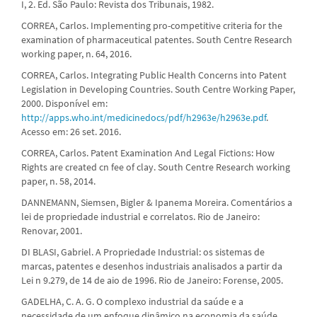
I, 2. Ed. São Paulo: Revista dos Tribunais, 1982.
CORREA, Carlos. Implementing pro-competitive criteria for the
examination of pharmaceutical patentes. South Centre Research
working paper, n. 64, 2016.
CORREA, Carlos. Integrating Public Health Concerns into Patent
Legislation in Developing Countries. South Centre Working Paper,
2000. Disponível em:
http://apps.who.int/medicinedocs/pdf/h2963e/h2963e.pdf
.
Acesso em: 26 set. 2016.
CORREA, Carlos. Patent Examination And Legal Fictions: How
Rights are created cn fee of clay. South Centre Research working
paper, n. 58, 2014.
DANNEMANN, Siemsen, Bigler & Ipanema Moreira. Comentários a
lei de propriedade industrial e correlatos. Rio de Janeiro:
Renovar, 2001.
DI BLASI, Gabriel. A Propriedade Industrial: os sistemas de
marcas, patentes e desenhos industriais analisados a partir da
Lei n 9.279, de 14 de aio de 1996. Rio de Janeiro: Forense, 2005.
GADELHA, C. A. G. O complexo industrial da saúde e a
necessidade de um enfoque dinâmico na economia da saúde.