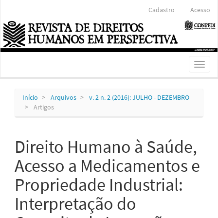
Navegação
Cadastro
Acesso
Principal
Conteúdo
principal
Barra
Lateral
Toggl
naviga
Início
Arquivos
v. 2 n. 2 (2016): JULHO - DEZEMBRO
Artigos
Direito Humano à Saúde,
Acesso a Medicamentos e
Propriedade Industrial:
Interpretação do