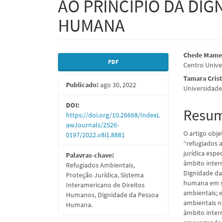
AO PRINCÍPIO DA DIG
HUMANA
Barra
Conte
Chede Mame
PDF
Centro Unive
lateral
do
Tamara Cris
Publicado:
ago 30, 2022
de
artigo
Universidade 
artigos
princi
DOI:
Resu
https://doi.org/10.26668/IndexL
awJournals/2526-
O artigo obj
0197/2022.v8i1.8881
“refugiados 
jurídica esp
Palavras-chave:
âmbito inter
Refugiados Ambientais,
Dignidade da
Proteção Jurídica, Sistema
humana em su
Interamericano de Direitos
ambientais; e
Humanos, Dignidade da Pessoa
ambientais n
Humana.
âmbito inter