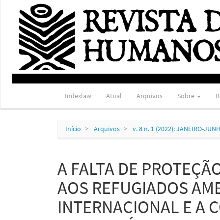
Navegação
Principal
Conteúdo
principal
Barra
Lateral
Indexlaw
Atual
Arquivos
Sobre
B
Início
Arquivos
v. 8 n. 1 (2022): JANEIRO-JUN
A FALTA DE PROTEÇÃO
AOS REFUGIADOS AMB
INTERNACIONAL E A