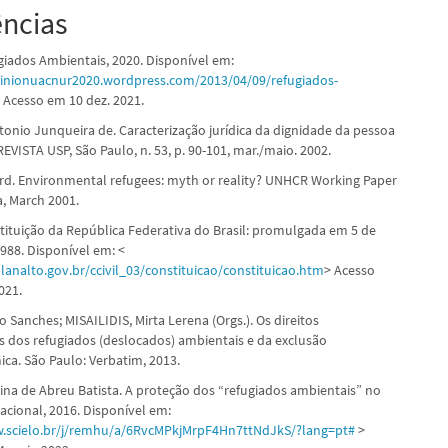
ências
iados Ambientais, 2020. Disponível em:
minionuacnur2020.wordpress.com/2013/04/09/refugiados-
 Acesso em 10 dez. 2021.
onio Junqueira de. Caracterização jurídica da dignidade da pessoa
EVISTA USP, São Paulo, n. 53, p. 90-101, mar./maio. 2002.
rd. Environmental refugees: myth or reality? UNHCR Working Paper
a, March 2001.
tituição da República Federativa do Brasil: promulgada em 5 de
988. Disponível em: <
lanalto.gov.br/ccivil_03/constituicao/constituicao.htm
> Acesso
021.
 Sanches; MISAILIDIS, Mirta Lerena (Orgs.). Os direitos
 dos refugiados (deslocados) ambientais e da exclusão
ca. São Paulo: Verbatim, 2013.
ina de Abreu Batista. A proteção dos “refugiados ambientais” no
nacional, 2016. Disponível em:
w.scielo.br/j/remhu/a/6RvcMPkjMrpF4Hn7ttNdJkS/?lang=pt#
>