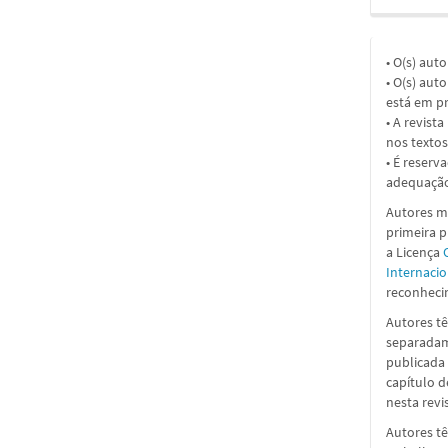
• O(s) aut
• O(s) aut
está em pr
• A revist
nos textos
• É reserv
adequação
Autores ma
primeira 
a
Licença
Internacio
reconhecim
Autores tê
separadame
publicada 
capítulo d
nesta revi
Autores tê