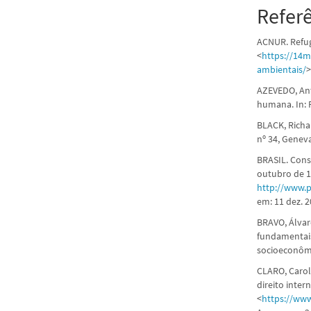
Refer
ACNUR. Refug
<
https://14
ambientais/
>
AZEVEDO, Ant
humana. In: R
BLACK, Richa
nº 34, Genev
BRASIL. Cons
outubro de 1
http://www.p
em: 11 dez. 2
BRAVO, Álvaro
fundamentais
socioeconômi
CLARO, Carol
direito inter
<
https://ww