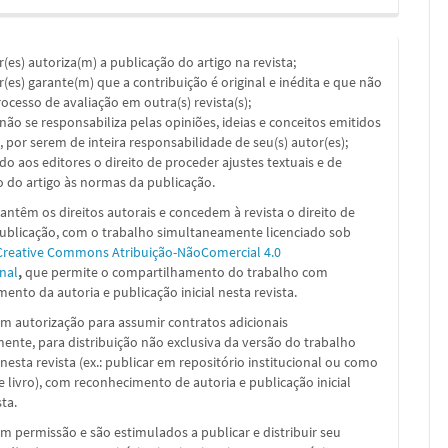
or(es) autoriza(m) a publicação do artigo na revista;
or(es) garante(m) que a contribuição é original e inédita e que não
ocesso de avaliação em outra(s) revista(s);
a não se responsabiliza pelas opiniões, ideias e conceitos emitidos
, por serem de inteira responsabilidade de seu(s) autor(es);
ado aos editores o direito de proceder ajustes textuais e de
 do artigo às normas da publicação.
ntêm os direitos autorais e concedem à revista o direito de
publicação, com o trabalho simultaneamente licenciado sob
Creative Commons Atribuição-NãoComercial 4.0
nal
,
que permite o compartilhamento do trabalho com
ento da autoria e publicação inicial nesta revista.
m autorização para assumir contratos adicionais
nte, para distribuição não exclusiva da versão do trabalho
nesta revista (ex.: publicar em repositório institucional ou como
e livro), com reconhecimento de autoria e publicação inicial
sta.
m permissão e são estimulados a publicar e distribuir seu