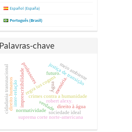
Español (España)
Português (Brasil)
Palavras-chave
professores
justiça de transição
meio ambiente
cidadania transnacional
imprescritibilidade
futuro.
regra ius cogens
memória.
direito humanos
inter-relação
Água
crimes contra a humanidade
robert alexy.
verdade
direito à água
normatividade
sociedade ideal
suprema corte norte-americana