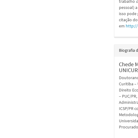
trabalho
o
pessoal) a
isso pode
citação do
em
http:/
Biografia 
Chede 
UNICUR
Doutorand
Curitiba 
Direito Ec
– PUC/PR, 
Administra
ICSP/PR 
Metodologi
Universid
Procurado