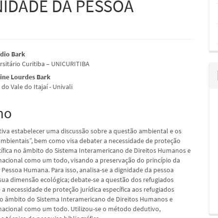
NIDADE DA PESSOA
údo
dio Bark
rsitário Curitiba – UNICURITIBA
tine Lourdes Bark
do Vale do Itajaí - Univali
pal
mo
etiva estabelecer uma discussão sobre a questão ambiental e os
ambientais”, bem como visa debater a necessidade de proteção
ecífica no âmbito do Sistema Interamericano de Direitos Humanos e
nacional como um todo, visando a preservação do princípio da
 Pessoa Humana. Para isso, analisa-se a dignidade da pessoa
a dimensão ecológica; debate-se a questão dos refugiados
 a necessidade de proteção jurídica específica aos refugiados
o âmbito do Sistema Interamericano de Direitos Humanos e
nacional como um todo. Utilizou-se o método dedutivo,