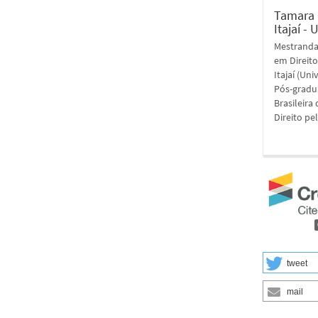
Tamara 
Itajaí - 
Mestranda
em Direito
Itajaí (Un
Pós-gradu
Brasileira
Direito pe
tweet
mail