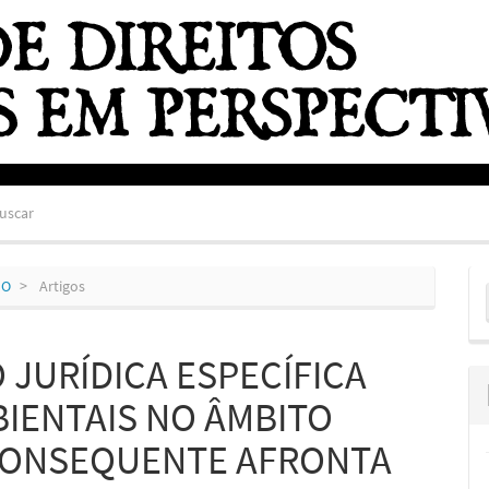
uscar
E
HO
Artigos
S
 JURÍDICA ESPECÍFICA
IENTAIS NO ÂMBITO
 CONSEQUENTE AFRONTA