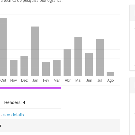
 técnica de pesquisa bibliográfica.
 - Readers:
4
-
see details
hes
r