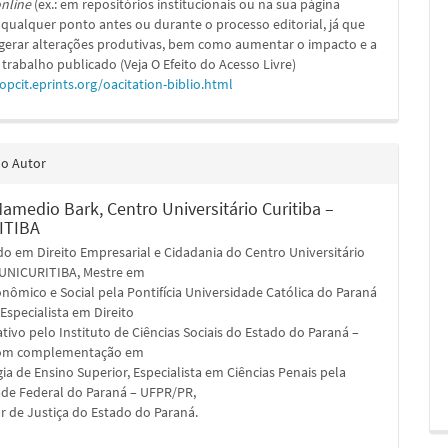
nline
(ex.: em repositórios institucionais ou na sua página
 qualquer ponto antes ou durante o processo editorial, já que
 gerar alterações produtivas, bem como aumentar o impacto e a
 trabalho publicado (Veja O Efeito do Acesso Livre)
/opcit.eprints.org/oacitation-biblio.html
do Autor
Mamedio Bark,
Centro Universitário Curitiba –
ITIBA
o em Direito Empresarial e Cidadania do Centro Universitário
– UNICURITIBA, Mestre em
onômico e Social pela Pontifícia Universidade Católica do Paraná
Especialista em Direito
tivo pelo Instituto de Ciências Sociais do Estado do Paraná –
com complementação em
a de Ensino Superior, Especialista em Ciências Penais pela
ade Federal do Paraná – UFPR/PR,
r de Justiça do Estado do Paraná.