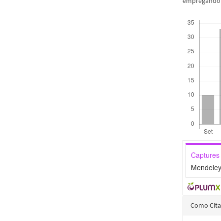
empregando a
Downloads
Captures
Mendeley
Detal
Como Cita
do