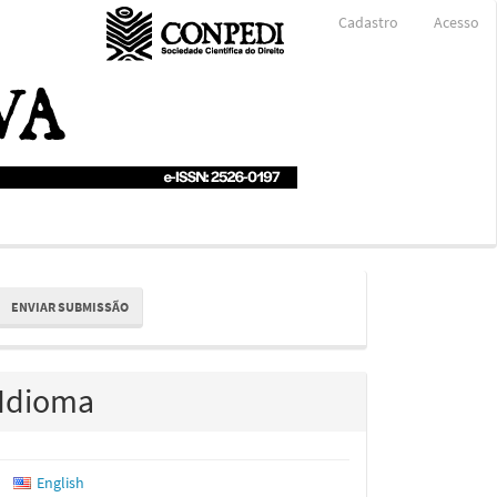
Cadastro
Acesso
nviar
ENVIAR SUBMISSÃO
ubmissão
Idioma
English