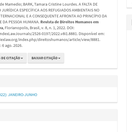
de Mamedio; BARK, Tamara Cristine Lourdes. A FALTA DE
 JURÍDICA ESPECÍFICA AOS REFUGIADOS AMBIENTAIS NO
NTERNACIONAL E A CONSEQUENTE AFRONTA AO PRINCÍPIO DA
E DA PESSOA HUMANA.
Revista de Direitos Humanos em
va
, Florianopolis, Brasil, v. 8, n. 1, 2022. DOI:
IndexLawJournals/2526-0197/2022.v8i1.8881. Disponível em:
ndexlaw.org/index.php/direitoshumanos/article/view/8881.
 6 ago. 2026.
 DE CITAÇÃO
BAIXAR CITAÇÃO
(2022): JANEIRO-JUNHO