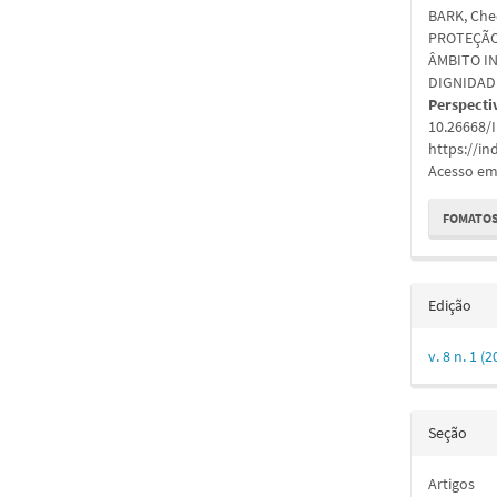
BARK, Che
artigo
PROTEÇÃO
ÂMBITO I
DIGNIDAD
Perspecti
10.26668/
https://i
Acesso em:
FOMATOS
Edição
v. 8 n. 1 
Seção
Artigos