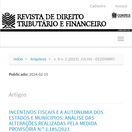
Navegação
Cadastro
Acesso
Principal
Conteúdo
principal
Barra
Lateral
Toggl
naviga
Início
Arquivos
v. 9 n. 2 (2023): JULHO - DEZEMBRO
Publicado:
2024-02-15
Artigos
INCENTIVOS FISCAIS E A AUTONOMIA DOS
ESTADOS E MUNÍCIPIOS: ANÁLISE DAS
ALTERAÇÕES REALIZADAS PELA MEDIDA
PROVISÓRIA N.º 1.185/2023