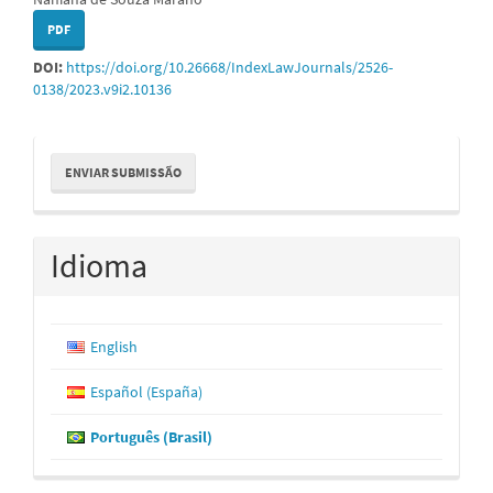
PDF
DOI:
https://doi.org/10.26668/IndexLawJournals/2526-
0138/2023.v9i2.10136
Enviar
ENVIAR SUBMISSÃO
Submissão
Idioma
English
Español (España)
Português (Brasil)