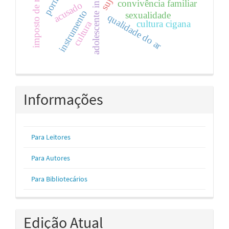
adolescente infrator.
imposto de renda
convivência familiar
acusado
instrumento
sexualidade
qualidade do ar
cultura cigana
cultura
Informações
Para Leitores
Para Autores
Para Bibliotecários
Edição Atual