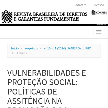
Navegação
Cadastro
Acesso
Principal
Conteúdo
principal
Barra
Lateral
Toggl
naviga
Início
Arquivos
v. 10 n. 1 (2024): JANEIRO-JUNHO
Artigos
VULNERABILIDADES E
PROTEÇÃO SOCIAL:
POLÍTICAS DE
ASSITÊNCIA NA