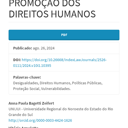
PROMOÇÃO DOS
DIREITOS HUMANOS
Barra
PDF
lateral
Publicado:
ago. 26, 2024
de
artigos
DOI:
https://doi.org/10.26668/IndexLawJournals/2526-
0111/2024.v10i1.10395
Palavras-chave:
Desigualdades, Direitos Humanos, Políticas Públicas,
Proteção Social, Vulnerabilidades.
Conteúdo
Anna Paula Bagetti Zeifert
UNIJUI - Universidade Regional do Noroeste do Estado do Rio
do
Grande do Sul
http://orcid.org/0000-0003-4424-1626
artigo
Vitória Agnoletto