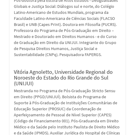
Pós-doutora pela Escola de Altos Estudos - Desigualdades
Globais e Justiça Social: Diálogos sul e norte, do Colégio
Latino-Americano de Estudos Mundiais, programa da
Faculdade Latino-Americana de Ciências Sociais (FLACSO
Brasil) e UNB (Capes PrInt). Doutora em Filosofia (PUCRS).
Professora do Programa de Pós-Graduação em Direito –
Mestrado e Doutorado em Direitos Humanos - e do Curso
de Graduação em Direito da UNIJUI. Integrante do Grupo
de Pesquisa Direitos Humanos, Justiça Social e
Sustentabilidade (CNPq). Pesquisadora FAPERGS.
Vitória Agnoletto,
Universidade Regional do
Noroeste do Estado do Rio Grande do Sul
(UNIJUI)
Mestranda no Programa de Pós-Graduação Stricto Sensu
em Direito (PPGD/UNIJUÍ). Bolsista do Programa de
Suporte à Pós-Graduação de Instituições Comunitárias de
Educação Superior (PROSUC) da Coordenação de
Aperfeiçoamento de Pessoal de Nível Superior (CAPES)
(Código de Financiamento 001). Pós-Graduanda em Direito
Médico e da Saúde pelo Instituto Paulista de Direito Médico
e da Saúde (IPMDS). Auxiliar Jurídica do Hospital de Clínicas