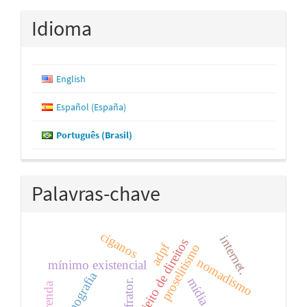
Idioma
English
Español (España)
Português (Brasil)
Palavras-chave
ciganos
internet.
sujeito de direitos
adpf
proselitismo
nomadismo
mínimo existencial
pornografia
mídia