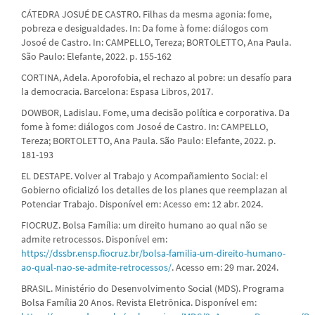
CÁTEDRA JOSUÉ DE CASTRO. Filhas da mesma agonia: fome,
pobreza e desigualdades. In: Da fome à fome: diálogos com
Josoé de Castro. In: CAMPELLO, Tereza; BORTOLETTO, Ana Paula.
São Paulo: Elefante, 2022. p. 155-162
CORTINA, Adela. Aporofobia, el rechazo al pobre: un desafío para
la democracia. Barcelona: Espasa Libros, 2017.
DOWBOR, Ladislau. Fome, uma decisão política e corporativa. Da
fome à fome: diálogos com Josoé de Castro. In: CAMPELLO,
Tereza; BORTOLETTO, Ana Paula. São Paulo: Elefante, 2022. p.
181-193
EL DESTAPE. Volver al Trabajo y Acompañamiento Social: el
Gobierno oficializó los detalles de los planes que reemplazan al
Potenciar Trabajo. Disponível em: Acesso em: 12 abr. 2024.
FIOCRUZ. Bolsa Família: um direito humano ao qual não se
admite retrocessos. Disponível em:
https://dssbr.ensp.fiocruz.br/bolsa-familia-um-direito-humano-
ao-qual-nao-se-admite-retrocessos/
. Acesso em: 29 mar. 2024.
BRASIL. Ministério do Desenvolvimento Social (MDS). Programa
Bolsa Família 20 Anos. Revista Eletrônica. Disponível em: