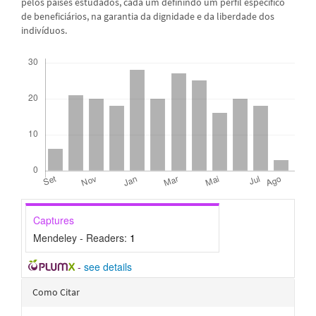
pelos países estudados, cada um definindo um perfil específico
de beneficiários, na garantia da dignidade e da liberdade dos
indivíduos.
Downloads
Captures
Mendeley - Readers:
1
-
see details
Detalhes
Como Citar
do