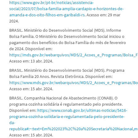
https://www.gov.br/pt-br/noticias/assistencia-
social/2023/07/bolsa-familia-amplia-cardapio-e-horizontes-de-
amanda-e-dos-oito-filhos-em-garibaldi-rs
. Acesso em: 29 mar
2024.
BRASIL. Ministério do Desenvolvimento Social (MDS). Informe
Bolsa Família. O Ministério do Desenvolvimento Social iniciou o
pagamento dos benefícios do Bolsa Família do mês de fevereiro
de 2024. Disponível em:
https://mds.gov.br/webarquivos/MDS/2_Acoes_e_Programas/Bolsa_Fa
Acesso em: 13 abr. 2024.
BRASIL. Ministério do Desenvolvimento Social (MDS). Programa
Bolsa Família 20 Anos. Revista Eletrônica. Disponível em:
https://www.mds.gov.br/webarquivos/MDS/2_Acoes_e_Programas/Bo
Acesso em: 15 abr. 2024.
BRASIL. Companhia Nacional de Abastecimento (CONAB). O
programa cozinha solidária é regulamentado pelo presidente.
Disponível em:
https://www.conab.gov.br/ultimas-noticias/5416-
programa-cozinha-solidaria-e-regulamentada-pelo-presidente-
da-
republica#:~:text=Em%202023%2C%20a%20Secretaria%20Nacional
Acesso em: 15 abr. 2024.