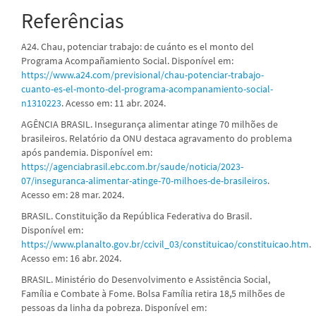
Referências
A24. Chau, potenciar trabajo: de cuánto es el monto del
Programa Acompañamiento Social. Disponível em:
https://www.a24.com/previsional/chau-potenciar-trabajo-
cuanto-es-el-monto-del-programa-acompanamiento-social-
n1310223
. Acesso em: 11 abr. 2024.
AGÊNCIA BRASIL. Insegurança alimentar atinge 70 milhões de
brasileiros. Relatório da ONU destaca agravamento do problema
após pandemia. Disponível em:
https://agenciabrasil.ebc.com.br/saude/noticia/2023-
07/inseguranca-alimentar-atinge-70-milhoes-de-brasileiros
.
Acesso em: 28 mar. 2024.
BRASIL. Constituição da República Federativa do Brasil.
Disponível em:
https://www.planalto.gov.br/ccivil_03/constituicao/constituicao.htm
.
Acesso em: 16 abr. 2024.
BRASIL. Ministério do Desenvolvimento e Assistência Social,
Família e Combate à Fome. Bolsa Família retira 18,5 milhões de
pessoas da linha da pobreza. Disponível em: