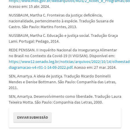
https://www.mds.gov.br/webarquivos/MDS/2_Acoes_e_Programas/Bo
Acesso em: 15 abr. 2024.
NUSSBAUM, Martha C. Fronteiras da justiça: deficiência,
nacionalidade, pertencimento à espécie. Tradução Susana de
Castro. São Paulo: Martins Fontes, 2013.
NUSSBAUM, Martha C. Educação e justiça social. Tradução Graça
Lami. Portugal: Pedago, 2014.
REDE PENSSAN. II Inquérito Nacional da Insegurança Alimentar
no Brasil no Contexto da Covid-19 (II VIGISAN). Disponível em:
https://www12.senado.leg.br/noticias/arquivos/2022/10/14/olheestad
diagramacao-v4-r01-1-14-09-2022.pdf
. Acesso em: 27 mar. 2024.
SEN, Amartya. A ideia de justiça. Tradução Ricardo Doninelli
Mendes e Denise Bottmann. São Paulo: Companhia das Letras,
2011.
SEN, Amartya. Desenvolvimento como liberdade. Tradução Laura
Teixeira Motta. São Paulo: Companhia das Letras, 2000.
Enviar
ENVIAR SUBMISSÃO
Submissão