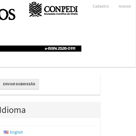
Cadastro
Acesso
nviar
ENVIAR SUBMISSÃO
ubmissão
Idioma
English