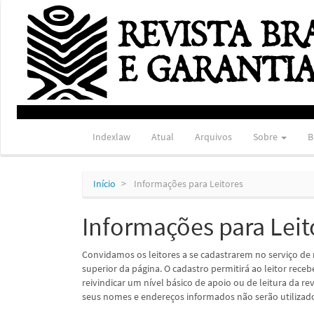
Navegação
Principal
Conteúdo
principal
Barra
Lateral
Indexlaw
Atual
Arquivos
Sobre
B
Início
Informações para Leitores
Informações para Leit
Convidamos os leitores a se cadastrarem no serviço de 
superior da página. O cadastro permitirá ao leitor rece
reivindicar um nível básico de apoio ou de leitura da rev
seus nomes e endereços informados não serão utilizados