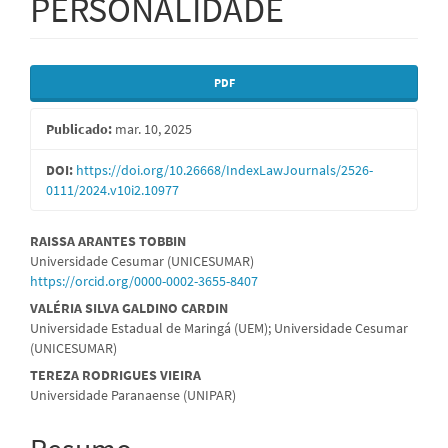
PERSONALIDADE
Barra
PDF
lateral
Publicado:
mar. 10, 2025
de
artigos
DOI:
https://doi.org/10.26668/IndexLawJournals/2526-
0111/2024.v10i2.10977
Conteúdo
RAISSA ARANTES TOBBIN
Universidade Cesumar (UNICESUMAR)
do
https://orcid.org/0000-0002-3655-8407
artigo
VALÉRIA SILVA GALDINO CARDIN
Universidade Estadual de Maringá (UEM); Universidade Cesumar
principal
(UNICESUMAR)
TEREZA RODRIGUES VIEIRA
Universidade Paranaense (UNIPAR)