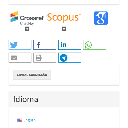
0
0
Enviar
ENVIAR SUBMISSÃO
Submissão
Idioma
English