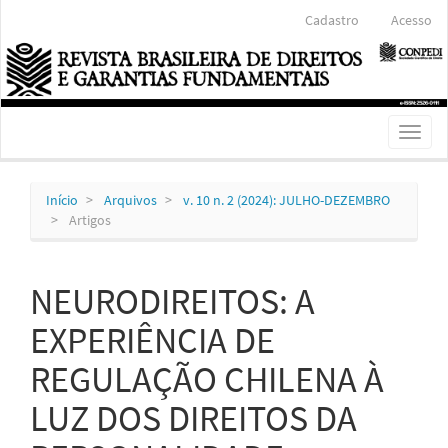
Navegação
Cadastro
Acesso
Principal
Conteúdo
principal
Barra
Lateral
Toggl
naviga
Início
Arquivos
v. 10 n. 2 (2024): JULHO-DEZEMBRO
Artigos
NEURODIREITOS: A
EXPERIÊNCIA DE
REGULAÇÃO CHILENA À
LUZ DOS DIREITOS DA