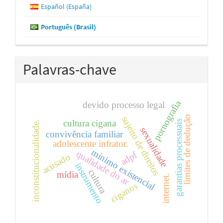
Español (España)
Português (Brasil)
Palavras-chave
pornografia
devido processo legal
limites de dedução
sujeito de direitos
cultura cigana
garantias processuais
inconstitucionalidade.
sexualidade
convivência familiar
adolescente infrator.
mínimo existencial
qualidade do ar
adpf
acusado
instrumento
cultura
mídia
internet.
ciganos