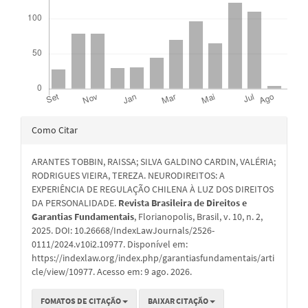
Detalhes
Como Citar
do
ARANTES TOBBIN, RAISSA; SILVA GALDINO CARDIN, VALÉRIA;
artigo
RODRIGUES VIEIRA, TEREZA. NEURODIREITOS: A
EXPERIÊNCIA DE REGULAÇÃO CHILENA À LUZ DOS DIREITOS
DA PERSONALIDADE.
Revista Brasileira de Direitos e
Garantias Fundamentais
, Florianopolis, Brasil, v. 10, n. 2,
2025. DOI: 10.26668/IndexLawJournals/2526-
0111/2024.v10i2.10977. Disponível em:
https://indexlaw.org/index.php/garantiasfundamentais/arti
cle/view/10977. Acesso em: 9 ago. 2026.
FOMATOS DE CITAÇÃO
BAIXAR CITAÇÃO