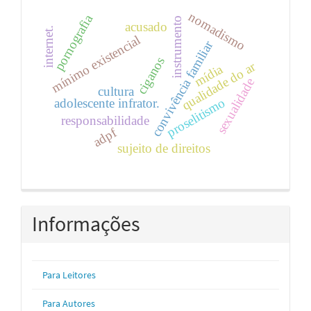
nomadismo
pornografia
instrumento
acusado
internet.
mínimo existencial
convivência familiar
ciganos
qualidade do ar
mídia
sexualidade
cultura
proselitismo
adolescente infrator.
responsabilidade
adpf
sujeito de direitos
Informações
Para Leitores
Para Autores