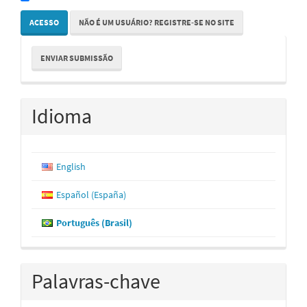
ACESSO
NÃO É UM USUÁRIO? REGISTRE-SE NO SITE
Enviar
ENVIAR SUBMISSÃO
Submissão
Idioma
English
Español (España)
Português (Brasil)
Palavras-chave