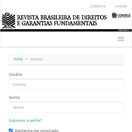
Navegação
Cadastro
Acesso
Principal
Conteúdo
principal
Barra
Lateral
Toggl
naviga
Início
Acesso
Usuário
Senha
Esqueceu a senha?
Mantenha-me conectado