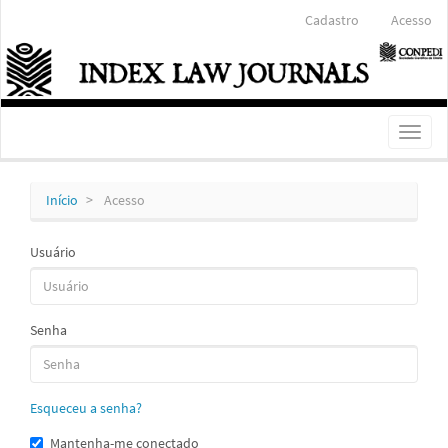
Navegação
Cadastro
Acesso
Principal
Conteúdo
principal
Barra
Lateral
Toggl
naviga
Início
Acesso
Usuário
Senha
Esqueceu a senha?
Mantenha-me conectado