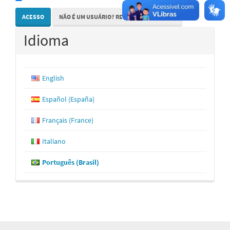
ACESSO
NÃO É UM USUÁRIO? REGISTRE-SE NO SITE
Idioma
English
Español (España)
Français (France)
Italiano
Português (Brasil)