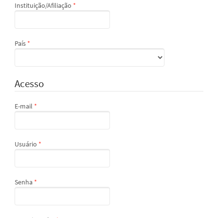
Obrigatório
Instituição/Afiliação
*
Obrigatório
País
*
Acesso
Obrigatório
E-mail
*
Obrigatório
Usuário
*
Obrigatório
Senha
*