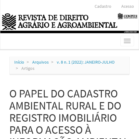
Navegação
Cadastro
Acesso
Principal
Conteúdo
principal
Barra
Lateral
Toggl
naviga
Início
Arquivos
v. 8 n. 1 (2022): JANEIRO-JULHO
Artigos
O PAPEL DO CADASTRO
AMBIENTAL RURAL E DO
REGISTRO IMOBILIÁRIO
PARA O ACESSO À