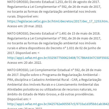
MATO GROSSO, Decreto Estadual 1.253, de 01 de agosto de 2017.
Regulamenta a Lei Complementar nº 592, de 26 de maio de 2017,
no tocante as formas de regularização ambiental nos imóveis
rurais. Disponível em:
https://legislacao.sef.sc.gov.br/html/decretos/2017/dec_17_1253.htm
.
Acesso em: 20 mar. 2022.
MATO GROSSO, Decreto Estadual nº 1.491 de 15 de maio de 2018.
Regulamenta a Lei Complementar nº 592, de 26 de maio de 2017,
no tocante as formas de regularização ambiental nos imóveis
rurais e altera dispositivos do Decreto nº 1.031 de 02 de junho de
2017. Disponível em: <
http://app1.sefaz.mt.gov.br/0325677500623408/7C7B6A9347C50F55
Acesso em: 20 abr. 2022.
MATO GROSSO, Lei Complementar Estadual nº 592, de 28 de maio
de 2017. Dispõe sobre o Programa de Regularização Ambiental -
PRA, disciplina o Cadastro Ambiental Rural - CAR, a Regularização
Ambiental dos Imóveis Rurais e o Licenciamento Ambiental das
Atividades poluidoras ou utilizadoras de recursos naturais, no
âmbito do Estado de Mato Grosso, e dá outras providências.
Disponível em: <
http://app1.sefaz.mt.gov.br/0425762e005567c5/9733a1d3f5bb1ab38
Acesso em: 20 mar. 2022.