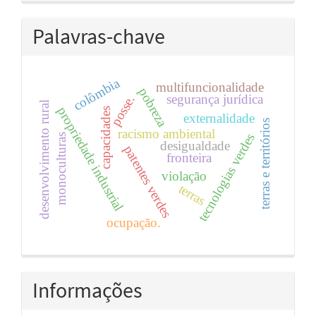
Palavras-chave
colômbia
multifuncionalidade
pobreza
segurança jurídica
posse.
desenvolvimento rural
propriedade industrial
capacidades
externalidade
terras e territórios
racismo ambiental
tecnologias verdes
monoculturas
desigualdade
patentes verdes
fronteira
violação
terras
ocupação.
Informações