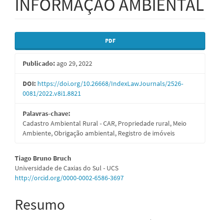
INFORMAÇÃO AMBIENTAL
Barra
PDF
lateral
Publicado:
ago 29, 2022
de
artigos
DOI:
https://doi.org/10.26668/IndexLawJournals/2526-
0081/2022.v8i1.8821
Palavras-chave:
Cadastro Ambiental Rural - CAR, Propriedade rural, Meio
Ambiente, Obrigação ambiental, Registro de imóveis
Conteúdo
Tiago Bruno Bruch
Universidade de Caxias do Sul - UCS
do
http://orcid.org/0000-0002-6586-3697
artigo
Resumo
principal