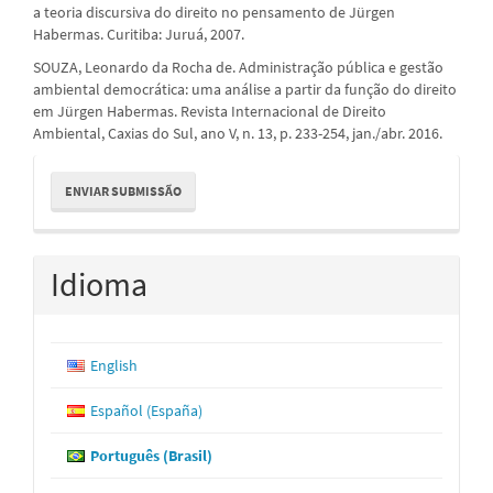
a teoria discursiva do direito no pensamento de Jürgen
Habermas. Curitiba: Juruá, 2007.
SOUZA, Leonardo da Rocha de. Administração pública e gestão
ambiental democrática: uma análise a partir da função do direito
em Jürgen Habermas. Revista Internacional de Direito
Ambiental, Caxias do Sul, ano V, n. 13, p. 233-254, jan./abr. 2016.
Enviar
ENVIAR SUBMISSÃO
Submissão
Idioma
English
Español (España)
Português (Brasil)