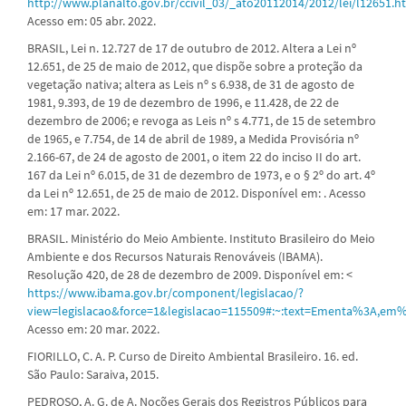
http://www.planalto.gov.br/ccivil_03/_ato20112014/2012/lei/l12651.h
Acesso em: 05 abr. 2022.
BRASIL, Lei n. 12.727 de 17 de outubro de 2012. Altera a Lei nº
12.651, de 25 de maio de 2012, que dispõe sobre a proteção da
vegetação nativa; altera as Leis nº s 6.938, de 31 de agosto de
1981, 9.393, de 19 de dezembro de 1996, e 11.428, de 22 de
dezembro de 2006; e revoga as Leis nº s 4.771, de 15 de setembro
de 1965, e 7.754, de 14 de abril de 1989, a Medida Provisória nº
2.166-67, de 24 de agosto de 2001, o item 22 do inciso II do art.
167 da Lei nº 6.015, de 31 de dezembro de 1973, e o § 2º do art. 4º
da Lei nº 12.651, de 25 de maio de 2012. Disponível em: . Acesso
em: 17 mar. 2022.
BRASIL. Ministério do Meio Ambiente. Instituto Brasileiro do Meio
Ambiente e dos Recursos Naturais Renováveis (IBAMA).
Resolução 420, de 28 de dezembro de 2009. Disponível em: <
https://www.ibama.gov.br/component/legislacao/?
view=legislacao&force=1&legislacao=115509#:~:text=Ementa%3A,
Acesso em: 20 mar. 2022.
FIORILLO, C. A. P. Curso de Direito Ambiental Brasileiro. 16. ed.
São Paulo: Saraiva, 2015.
PEDROSO, A. G. de A. Noções Gerais dos Registros Públicos para