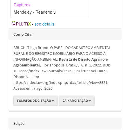
Captures
Mendeley - Readers:
3
-
see details
Detalhes
Como Citar
do
BRUCH, Tiago Bruno. O PAPEL DO CADASTRO AMBIENTAL
artigo
RURAL E DO REGISTRO IMOBILIÁRIO PARA O ACESSO À
INFORMAÇÃO AMBIENTAL.
Revista de Direito Agrário e
Agroambiental
, Florianopolis, Brasil, v. 8, n. 1, 2022. DOI:
10.26668/IndexLawJournals/2526-0081/2022.v8i1.8821.
Disponível em:
https://indexlaw.org/index.php/rdaa/article/view/8821.
Acesso em: 7 ago. 2026.
FOMATOS DE CITAÇÃO
BAIXAR CITAÇÃO
Edição