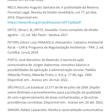
MELO, Marcelo Augusto Santana de. A publicidade da Reserva
Florestal Legal. Revista de Direito Imobiliário, vol 77, jul-dez,
2014. Disponível em:
https://www.irib.org.br/publicacoes/rdi77/pdf.pdf
OPITZ, Silvia C. B.; OPITZ, Oswaldo. Curso completo de direito
agrário – 11. ed. São Paulo : Saraiva, 2017
PETERS, Edson Luiz; PANASOLO, Alessandro. Cadastro Ambiental
Rural – CAR & Programa de Regularização Ambiental – PRA. 2. ed.
Curitiba: Juruá, 2014.
PINTO, José Marcelino de Rezende. A teoria da ação
comunicativa de Jürgen Habermas: conceitos básicos e
possibilidades de aplicação à administração escolar. Paidéia
(Ribeirão Preto), Ribeirão Preto, n. 8-9, p. 77-96, Ago. 1995 .
Disponível em: . Acesso em: 24 mar. 2022.
SÃO PAULO, Lei Estadual 13.577 de 08 de julho de 2009. Dispõe
sobre diretrizes e procedimentos para a proteção da qualidade
do solo e gerenciamento de áreas contaminadas, e dá outras
providências correlatas. Disponível em: . Acesso em: 20 abr. 2022.
SIMIONI, Rafael Lazzarotto. Direito e racionalidade comunicativa: