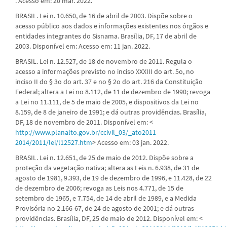
. Acesso em: 20 mar. 2022.
BRASIL. Lei n. 10.650, de 16 de abril de 2003. Dispõe sobre o
acesso público aos dados e informações existentes nos órgãos e
entidades integrantes do Sisnama. Brasília, DF, 17 de abril de
2003. Disponível em: Acesso em: 11 jan. 2022.
BRASIL. Lei n. 12.527, de 18 de novembro de 2011. Regula o
acesso a informações previsto no inciso XXXIII do art. 5o, no
inciso II do § 3o do art. 37 e no § 2o do art. 216 da Constituição
Federal; altera a Lei no 8.112, de 11 de dezembro de 1990; revoga
a Lei no 11.111, de 5 de maio de 2005, e dispositivos da Lei no
8.159, de 8 de janeiro de 1991; e dá outras providências. Brasília,
DF, 18 de novembro de 2011. Disponível em: <
http://www.planalto.gov.br/ccivil_03/_ato2011-
2014/2011/lei/l12527.htm
> Acesso em: 03 jan. 2022.
BRASIL. Lei n. 12.651, de 25 de maio de 2012. Dispõe sobre a
proteção da vegetação nativa; altera as Leis n. 6.938, de 31 de
agosto de 1981, 9.393, de 19 de dezembro de 1996, e 11.428, de 22
de dezembro de 2006; revoga as Leis nos 4.771, de 15 de
setembro de 1965, e 7.754, de 14 de abril de 1989, e a Medida
Provisória no 2.166-67, de 24 de agosto de 2001; e dá outras
providências. Brasília, DF, 25 de maio de 2012. Disponível em: <