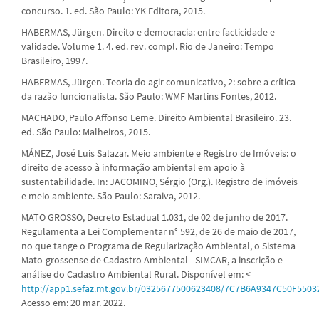
concurso. 1. ed. São Paulo: YK Editora, 2015.
HABERMAS, Jürgen. Direito e democracia: entre facticidade e
validade. Volume 1. 4. ed. rev. compl. Rio de Janeiro: Tempo
Brasileiro, 1997.
HABERMAS, Jürgen. Teoria do agir comunicativo, 2: sobre a crítica
da razão funcionalista. São Paulo: WMF Martins Fontes, 2012.
MACHADO, Paulo Affonso Leme. Direito Ambiental Brasileiro. 23.
ed. São Paulo: Malheiros, 2015.
MÁNEZ, José Luis Salazar. Meio ambiente e Registro de Imóveis: o
direito de acesso à informação ambiental em apoio à
sustentabilidade. In: JACOMINO, Sérgio (Org.). Registro de imóveis
e meio ambiente. São Paulo: Saraiva, 2012.
MATO GROSSO, Decreto Estadual 1.031, de 02 de junho de 2017.
Regulamenta a Lei Complementar n° 592, de 26 de maio de 2017,
no que tange o Programa de Regularização Ambiental, o Sistema
Mato-grossense de Cadastro Ambiental - SIMCAR, a inscrição e
análise do Cadastro Ambiental Rural. Disponível em: <
http://app1.sefaz.mt.gov.br/0325677500623408/7C7B6A9347C50F55
Acesso em: 20 mar. 2022.