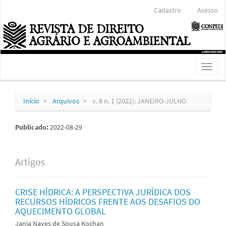
Navegação
Cadastro
Acesso
Principal
Conteúdo
principal
Barra
Lateral
Toggl
naviga
Início
Arquivos
v. 8 n. 1 (2022): JANEIRO-JULHO
Publicado:
2022-08-29
Artigos
CRISE HÍDRICA: A PERSPECTIVA JURÍDICA DOS
RECURSOS HÍDRICOS FRENTE AOS DESAFIOS DO
AQUECIMENTO GLOBAL
Jania Naves de Sousa Kochan