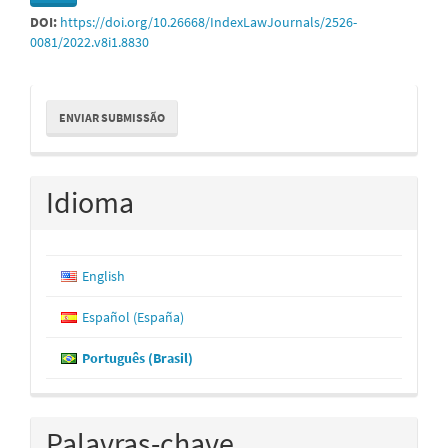
DOI:
https://doi.org/10.26668/IndexLawJournals/2526-
0081/2022.v8i1.8830
Enviar
ENVIAR SUBMISSÃO
Submissão
Idioma
English
Español (España)
Português (Brasil)
Palavras-chave