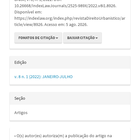
10.26668/IndexLawJournals/2525-989X/2022.v8i1.8926.
Disponível em:
https://indexlaw.org/index.php/revistaDireitoUrbanistico/ar
ticle/view/8926. Acesso em: 5 ago. 2026.
FOMATOS DE CITAÇÃO
BAIXAR CITAÇÃO
Edição
v. 8 n. 1 (2022): JANEIRO-JULHO
Seção
Artigos
• O(s) autor(es) autoriza(m) a publicação do artigo na