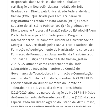
Responsabilidade Social e Cidadania Global, com
certificação em Neurociências, na modalidade EAD.
Graduada em Direito pela Universidade Federal de Mato
Grosso (1992). Qualificada pela Escola Superior da
Magistratura do Estado de Mato Grosso (1998) e Escola
Superior do Ministério Público (1994); Pós-graduada em
Direito penal e Processual Penal; Direito do Estado; MBA em
Poder Judiciário pela FGV. Participou do Programa
Internacional de Treinamento Judicial na Universidade da
Geórgia - EUA. Certificada pela ENFAM - Escola Nacional de
Formação e Aperfeiçoamento de Magistrado no curso para
Formação de Formadores. Juíza auxiliar da Presidência do
Tribunal de Justiça do Estado de Mato Grosso, gestão
2021/2022 atuando como coordenadora do Liods-
Laboratório de Inovação; membro do Comitê de
Governança de Tecnologia da Informação e Comunicação;
membro do Comitê de Equidade; membro da CEMULHER -
Coordenadoria da Mulher; membro do Comitê de
Teletrabalho. Foi juíza auxilia da Vice-Ppresidência
(2019/2020) atuando na coordenação do NUGEP-MT Núcleo
de Gerenciamento de Precedentes. - É titular (2012) da Vara
Especializada em Direito Agrário do Estado de Mato Grosso,
onde lida com conflitos fundiários coletivos e individuais; -