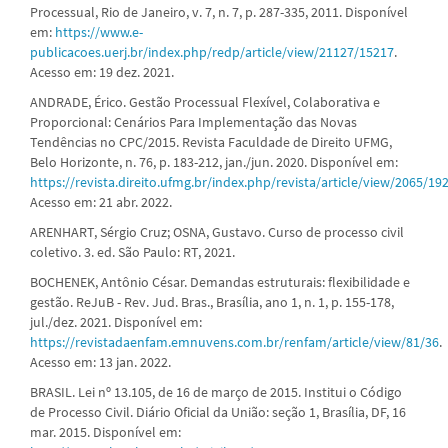
Processual, Rio de Janeiro, v. 7, n. 7, p. 287-335, 2011. Disponível
em:
https://www.e-
publicacoes.uerj.br/index.php/redp/article/view/21127/15217
.
Acesso em: 19 dez. 2021.
ANDRADE, Érico. Gestão Processual Flexível, Colaborativa e
Proporcional: Cenários Para Implementação das Novas
Tendências no CPC/2015. Revista Faculdade de Direito UFMG,
Belo Horizonte, n. 76, p. 183-212, jan./jun. 2020. Disponível em:
https://revista.direito.ufmg.br/index.php/revista/article/view/2065/19
Acesso em: 21 abr. 2022.
ARENHART, Sérgio Cruz; OSNA, Gustavo. Curso de processo civil
coletivo. 3. ed. São Paulo: RT, 2021.
BOCHENEK, Antônio César. Demandas estruturais: flexibilidade e
gestão. ReJuB - Rev. Jud. Bras., Brasília, ano 1, n. 1, p. 155-178,
jul./dez. 2021. Disponível em:
https://revistadaenfam.emnuvens.com.br/renfam/article/view/81/36
.
Acesso em: 13 jan. 2022.
BRASIL. Lei nº 13.105, de 16 de março de 2015. Institui o Código
de Processo Civil. Diário Oficial da União: seção 1, Brasília, DF, 16
mar. 2015. Disponível em: