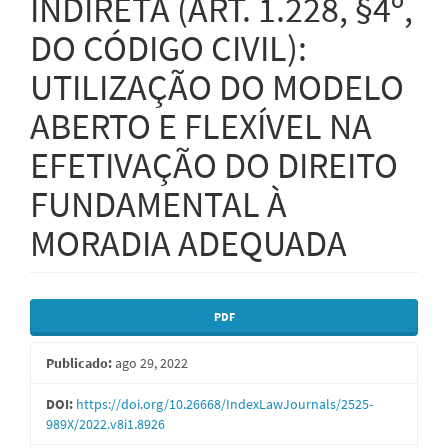
INDIRETA (ART. 1.228, §4º,
DO CÓDIGO CIVIL):
UTILIZAÇÃO DO MODELO
ABERTO E FLEXÍVEL NA
EFETIVAÇÃO DO DIREITO
FUNDAMENTAL À
MORADIA ADEQUADA
Barra
PDF
lateral
Publicado:
ago 29, 2022
de
artigos
DOI:
https://doi.org/10.26668/IndexLawJournals/2525-
989X/2022.v8i1.8926