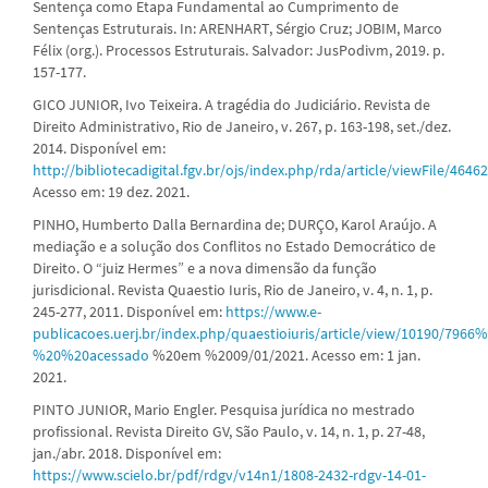
Sentença como Etapa Fundamental ao Cumprimento de
Sentenças Estruturais. In: ARENHART, Sérgio Cruz; JOBIM, Marco
Félix (org.). Processos Estruturais. Salvador: JusPodivm, 2019. p.
157-177.
GICO JUNIOR, Ivo Teixeira. A tragédia do Judiciário. Revista de
Direito Administrativo, Rio de Janeiro, v. 267, p. 163-198, set./dez.
2014. Disponível em:
http://bibliotecadigital.fgv.br/ojs/index.php/rda/article/viewFile/4646
Acesso em: 19 dez. 2021.
PINHO, Humberto Dalla Bernardina de; DURÇO, Karol Araújo. A
mediação e a solução dos Conflitos no Estado Democrático de
Direito. O “juiz Hermes” e a nova dimensão da função
jurisdicional. Revista Quaestio Iuris, Rio de Janeiro, v. 4, n. 1, p.
245-277, 2011. Disponível em:
https://www.e-
publicacoes.uerj.br/index.php/quaestioiuris/article/view/10190/7966%
%20%20acessado
%20em %2009/01/2021. Acesso em: 1 jan.
2021.
PINTO JUNIOR, Mario Engler. Pesquisa jurídica no mestrado
profissional. Revista Direito GV, São Paulo, v. 14, n. 1, p. 27-48,
jan./abr. 2018. Disponível em:
https://www.scielo.br/pdf/rdgv/v14n1/1808-2432-rdgv-14-01-