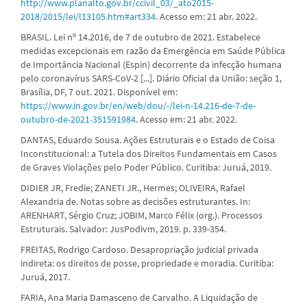
http://www.planalto.gov.br/ccivil_03/_ato2015-
2018/2015/lei/l13105.htm#art334
. Acesso em: 21 abr. 2022.
BRASIL. Lei nº 14.2016, de 7 de outubro de 2021. Estabelece
medidas excepcionais em razão da Emergência em Saúde Pública
de Importância Nacional (Espin) decorrente da infecção humana
pelo coronavírus SARS-CoV-2 [...]. Diário Oficial da União: seção 1,
Brasília, DF, 7 out. 2021. Disponível em:
https://www.in.gov.br/en/web/dou/-/lei-n-14.216-de-7-de-
outubro-de-2021-351591984
. Acesso em: 21 abr. 2022.
DANTAS, Eduardo Sousa. Ações Estruturais e o Estado de Coisa
Inconstitucional: a Tutela dos Direitos Fundamentais em Casos
de Graves Violações pelo Poder Público. Curitiba: Juruá, 2019.
DIDIER JR, Fredie; ZANETI JR., Hermes; OLIVEIRA, Rafael
Alexandria de. Notas sobre as decisões estruturantes. In:
ARENHART, Sérgio Cruz; JOBIM, Marco Félix (org.). Processos
Estruturais. Salvador: JusPodivm, 2019. p. 339-354.
FREITAS, Rodrigo Cardoso. Desapropriação judicial privada
indireta: os direitos de posse, propriedade e moradia. Curitiba:
Juruá, 2017.
FARIA, Ana Maria Damasceno de Carvalho. A Liquidação de