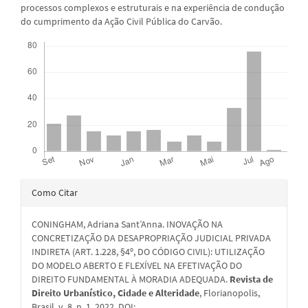
processos complexos e estruturais e na experiência de condução
do cumprimento da Ação Civil Pública do Carvão.
Downloads
Detalhes
Como Citar
do
CONINGHAM, Adriana Sant’Anna. INOVAÇÃO NA
artigo
CONCRETIZAÇÃO DA DESAPROPRIAÇÃO JUDICIAL PRIVADA
INDIRETA (ART. 1.228, §4º, DO CÓDIGO CIVIL): UTILIZAÇÃO
DO MODELO ABERTO E FLEXÍVEL NA EFETIVAÇÃO DO
DIREITO FUNDAMENTAL À MORADIA ADEQUADA.
Revista de
Direito Urbanístico, Cidade e Alteridade
, Florianopolis,
Brasil, v. 8, n. 1, 2022. DOI: