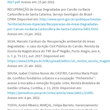
0027.pdf
. Acesso em: 15 jan 2022.
RECUPERAÇÃO de Áreas Degradadas por Carvão na Bacia
Carbonífera de Santa Catarina. Serviço Geológico do Brasil -
CPRM. Disponível em:
http://www.cprm.gov.br/publique/Gestao-
Territorial/Acoes-Especiais/Recuperacao-de-Areas-Degradadas-
por-Carvao-na-Bacia-Carbonifera-de-Santa-Catarina-5401.html
.
Acesso em: 13 jan. 2022.
SILVA, Marcelo Cardozo da. Recuperação ambiental de áreas
degradadas - o caso da Ação Civil Pública do Carvão. Revista da
Escola da Magistratura do TRF da 4ª Região, Porto Alegre, ano 4,
n. 7, p. 73-111, out. 2017. Disponível em:
https://www2.trf4.jus.br/trf4/upload/editor/uli_revista_escola_magist
Acesso em: 21 abr. 2022.
SOUSA, Isabel Cristina Nunes de; CASTRO, Carolina Maria Pozzi
de. Conflitos fundiários urbanos e a ocupação “Pinheirinho”:
acesso à moradia e remoção forçada. Urbe, Revista Brasileira de
Gestão Urbana, Curitiba, v. 11, 2019. Disponível em:
https://periodicos.pucpr.br/Urbe/article/view/24411/23395
.
Acesso em: 4 jan. 2022.
TOSTA, André Ribeiro; MARÇAL, Felipe Barreto. Gerenciamento
Processual Adequado de Demandas Formalmente Individuais.