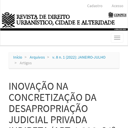
Navegação
Cadastro
Acesso
Principal
Conteúdo
principal
Barra
Lateral
Toggl
naviga
Início
Arquivos
v. 8 n. 1 (2022): JANEIRO-JULHO
Artigos
INOVAÇÃO NA
CONCRETIZAÇÃO DA
DESAPROPRIAÇÃO
JUDICIAL PRIVADA