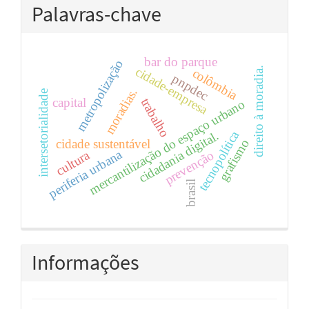
Palavras-chave
bar do parque
metropolização
cidade-empresa
direito à moradia.
colômbia
pnpdec
moradias.
intersetorialidade
capital
trabalho
mercantilização do espaço urbano
tecnopolítica
cidadania digital.
grafismo
cidade sustentável
periferia urbana
prevenção
cultura
brasil
Informações