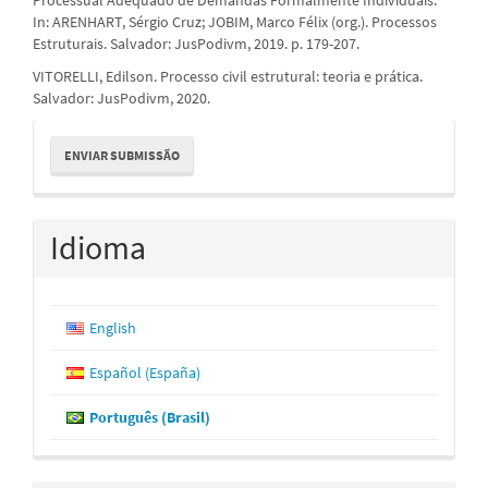
In: ARENHART, Sérgio Cruz; JOBIM, Marco Félix (org.). Processos
Estruturais. Salvador: JusPodivm, 2019. p. 179-207.
VITORELLI, Edilson. Processo civil estrutural: teoria e prática.
Salvador: JusPodivm, 2020.
Enviar
ENVIAR SUBMISSÃO
Submissão
Idioma
English
Español (España)
Português (Brasil)