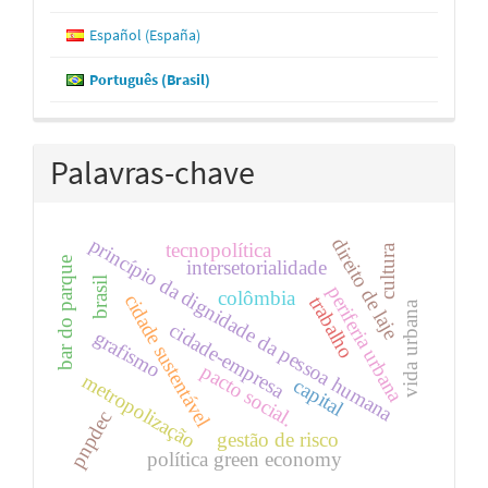
Español (España)
Português (Brasil)
Palavras-chave
princípio da dignidade da pessoa humana
direito de laje
tecnopolítica
cultura
bar do parque
intersetorialidade
brasil
periferia urbana
colômbia
cidade sustentável
trabalho
vida urbana
cidade-empresa
grafismo
pacto social.
metropolização
capital
pnpdec
gestão de risco
política green economy