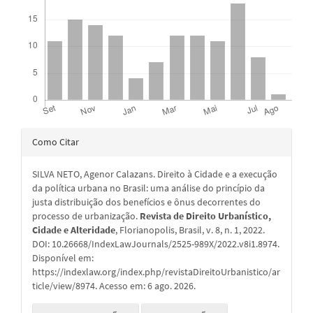
Detalhes
Como Citar
do
SILVA NETO, Agenor Calazans. Direito à Cidade e a execução
artigo
da política urbana no Brasil: uma análise do princípio da
justa distribuição dos benefícios e ônus decorrentes do
processo de urbanização.
Revista de Direito Urbanístico,
Cidade e Alteridade
, Florianopolis, Brasil, v. 8, n. 1, 2022.
DOI: 10.26668/IndexLawJournals/2525-989X/2022.v8i1.8974.
Disponível em:
https://indexlaw.org/index.php/revistaDireitoUrbanistico/ar
ticle/view/8974. Acesso em: 6 ago. 2026.