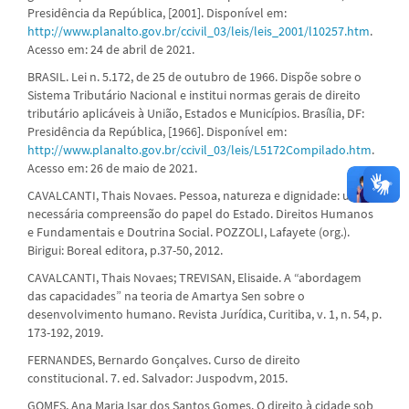
Presidência da República, [2001]. Disponível em:
http://www.planalto.gov.br/ccivil_03/leis/leis_2001/l10257.htm
.
Acesso em: 24 de abril de 2021.
BRASIL. Lei n. 5.172, de 25 de outubro de 1966. Dispõe sobre o
Sistema Tributário Nacional e institui normas gerais de direito
tributário aplicáveis à União, Estados e Municípios. Brasília, DF:
Presidência da República, [1966]. Disponível em:
http://www.planalto.gov.br/ccivil_03/leis/L5172Compilado.htm
.
Acesso em: 26 de maio de 2021.
CAVALCANTI, Thais Novaes. Pessoa, natureza e dignidade: uma
necessária compreensão do papel do Estado. Direitos Humanos
e Fundamentais e Doutrina Social. POZZOLI, Lafayete (org.).
Birigui: Boreal editora, p.37-50, 2012.
CAVALCANTI, Thais Novaes; TREVISAN, Elisaide. A “abordagem
das capacidades” na teoria de Amartya Sen sobre o
desenvolvimento humano. Revista Jurídica, Curitiba, v. 1, n. 54, p.
173-192, 2019.
FERNANDES, Bernardo Gonçalves. Curso de direito
constitucional. 7. ed. Salvador: Juspodvm, 2015.
GOMES, Ana Maria Isar dos Santos Gomes. O direito à cidade sob