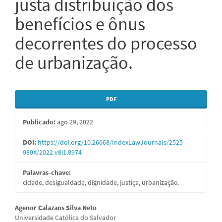
justa distribuição dos
benefícios e ônus
decorrentes do processo
de urbanização.
Barra
PDF
lateral
Publicado:
ago 29, 2022
de
artigos
DOI:
https://doi.org/10.26668/IndexLawJournals/2525-
989X/2022.v8i1.8974
Palavras-chave:
cidade, desigualdade, dignidade, justiça, urbanização.
Conteúdo
Agenor Calazans Silva Neto
Universidade Católica do Salvador