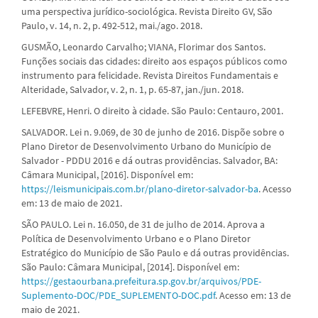
uma perspectiva jurídico-sociológica. Revista Direito GV, São
Paulo, v. 14, n. 2, p. 492-512, mai./ago. 2018.
GUSMÃO, Leonardo Carvalho; VIANA, Florimar dos Santos.
Funções sociais das cidades: direito aos espaços públicos como
instrumento para felicidade. Revista Direitos Fundamentais e
Alteridade, Salvador, v. 2, n. 1, p. 65-87, jan./jun. 2018.
LEFEBVRE, Henri. O direito à cidade. São Paulo: Centauro, 2001.
SALVADOR. Lei n. 9.069, de 30 de junho de 2016. Dispõe sobre o
Plano Diretor de Desenvolvimento Urbano do Município de
Salvador - PDDU 2016 e dá outras providências. Salvador, BA:
Câmara Municipal, [2016]. Disponível em:
https://leismunicipais.com.br/plano-diretor-salvador-ba
. Acesso
em: 13 de maio de 2021.
SÃO PAULO. Lei n. 16.050, de 31 de julho de 2014. Aprova a
Política de Desenvolvimento Urbano e o Plano Diretor
Estratégico do Município de São Paulo e dá outras providências.
São Paulo: Câmara Municipal, [2014]. Disponível em:
https://gestaourbana.prefeitura.sp.gov.br/arquivos/PDE-
Suplemento-DOC/PDE_SUPLEMENTO-DOC.pdf
. Acesso em: 13 de
maio de 2021.