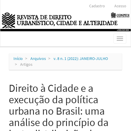
Navegação
Cadastro
Acesso
Principal
Conteúdo
principal
Barra
Lateral
Toggl
naviga
Início
Arquivos
v. 8 n. 1 (2022): JANEIRO-JULHO
Artigos
Direito à Cidade e a
execução da política
urbana no Brasil: uma
análise do princípio da