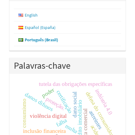
English
Español (España)
Português (Brasil)
Palavras-chave
tutela das obrigações específicas
poder
indústria 4.0
certificação
defesa do consumidor
danos difusos
dano social
proteção.
consumismo
crédito imobiliário
justiça comercial
astreintes
violência digital
falha
multa
acidente
inclusão financeira