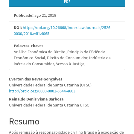
Barra
PDF
lateral
Publicado:
ago 21, 2018
de
artigos
DOI:
https://doi.org/10.26668/IndexLawJournals/2526-
0030/2018.v4i1.4065
Palavras-chave:
Análise Econômica do Direito, Princípio da Eficiência
Econômico-Social, Direito do Consumidor, Indústria da
inércia do Consumidor, Acesso à Justiça,
Conteúdo
Everton das Neves Gonçalves
Universidade Federal de Santa Catarina (UFSC)
do
http://orcid.org/0000-0001-8644-4603
artigo
Reinaldo Denis Viana Barbosa
Universidade Federal de Santa Catarina UFSC
principal
Resumo
Após remissão à responsabilidade civil no Brasil e à exposição de