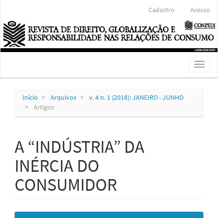
Navegação
Cadastro
Acesso
Principal
Conteúdo
principal
Barra
Lateral
Toggl
naviga
Início
Arquivos
v. 4 n. 1 (2018): JANEIRO - JUNHO
Artigos
A “INDÚSTRIA” DA
INÉRCIA DO
CONSUMIDOR