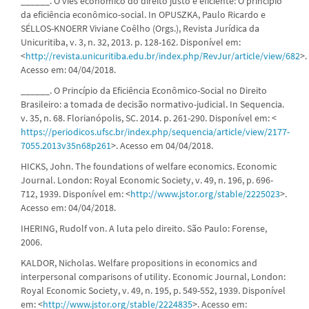
______. O viés econômico do direito justo e eficiente: O princípio
da eficiência econômico-social. In OPUSZKA, Paulo Ricardo e
SÉLLOS-KNOERR Viviane Coêlho (Orgs.), Revista Jurídica da
Unicuritiba, v. 3, n. 32, 2013. p. 128-162. Disponível em:
<
http://revista.unicuritiba.edu.br/index.php/RevJur/article/view/682
>.
Acesso em: 04/04/2018.
______. O Princípio da Eficiência Econômico-Social no Direito
Brasileiro: a tomada de decisão normativo-judicial. In Sequencia.
v. 35, n. 68. Florianópolis, SC. 2014. p. 261-290. Disponível em: <
https://periodicos.ufsc.br/index.php/sequencia/article/view/2177-
7055.2013v35n68p261
>. Acesso em 04/04/2018.
HICKS, John. The foundations of welfare economics. Economic
Journal. London: Royal Economic Society, v. 49, n. 196, p. 696-
712, 1939. Disponível em: <
http://www.jstor.org/stable/2225023
>.
Acesso em: 04/04/2018.
IHERING, Rudolf von. A luta pelo direito. São Paulo: Forense,
2006.
KALDOR, Nicholas. Welfare propositions in economics and
interpersonal comparisons of utility. Economic Journal, London:
Royal Economic Society, v. 49, n. 195, p. 549-552, 1939. Disponível
em: <
http://www.jstor.org/stable/2224835
>. Acesso em: