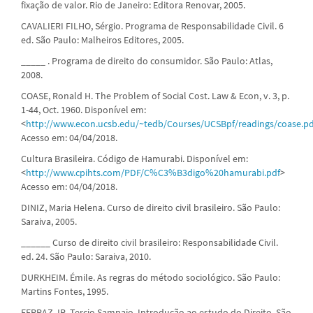
fixação de valor. Rio de Janeiro: Editora Renovar, 2005.
CAVALIERI FILHO, Sérgio. Programa de Responsabilidade Civil. 6
ed. São Paulo: Malheiros Editores, 2005.
_____ . Programa de direito do consumidor. São Paulo: Atlas,
2008.
COASE, Ronald H. The Problem of Social Cost. Law & Econ, v. 3, p.
1-44, Oct. 1960. Disponível em:
<
http://www.econ.ucsb.edu/~tedb/Courses/UCSBpf/readings/coase.pd
Acesso em: 04/04/2018.
Cultura Brasileira. Código de Hamurabi. Disponível em:
<
http://www.cpihts.com/PDF/C%C3%B3digo%20hamurabi.pdf
>
Acesso em: 04/04/2018.
DINIZ, Maria Helena. Curso de direito civil brasileiro. São Paulo:
Saraiva, 2005.
______ Curso de direito civil brasileiro: Responsabilidade Civil.
ed. 24. São Paulo: Saraiva, 2010.
DURKHEIM. Émile. As regras do método sociológico. São Paulo:
Martins Fontes, 1995.
FERRAZ JR, Tercio Sampaio. Introdução ao estudo do Direito. São