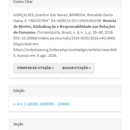
Como Citar
do
GONÇALVES, Everton das Neves; BARBOSA, Reinaldo Denis
artigo
Viana. A “INDÚSTRIA” DA INÉRCIA DO CONSUMIDOR.
Revista
de Direito, Globalização e Responsabilidade nas Relações
de Consumo
, Florianopolis, Brasil, v. 4, n. 1, p. 39–60, 2018.
DOI: 10.26668/IndexLawJournals/2526-0030/2018.v4i1.4065.
Disponível em:
https://indexlaw.org/index.php/revistadgrc/article/view/406
5. Acesso em: 6 ago. 2026.
FOMATOS DE CITAÇÃO
BAIXAR CITAÇÃO
Edição
v. 4 n. 1 (2018): JANEIRO - JUNHO
Seção