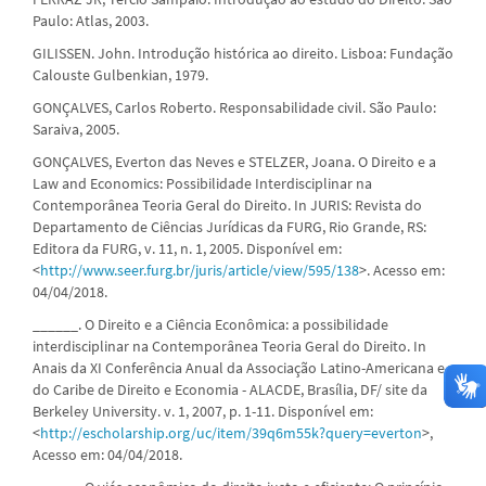
Paulo: Atlas, 2003.
GILISSEN. John. Introdução histórica ao direito. Lisboa: Fundação
Calouste Gulbenkian, 1979.
GONÇALVES, Carlos Roberto. Responsabilidade civil. São Paulo:
Saraiva, 2005.
GONÇALVES, Everton das Neves e STELZER, Joana. O Direito e a
Law and Economics: Possibilidade Interdisciplinar na
Contemporânea Teoria Geral do Direito. In JURIS: Revista do
Departamento de Ciências Jurídicas da FURG, Rio Grande, RS:
Editora da FURG, v. 11, n. 1, 2005. Disponível em:
<
http://www.seer.furg.br/juris/article/view/595/138
>. Acesso em:
04/04/2018.
______. O Direito e a Ciência Econômica: a possibilidade
interdisciplinar na Contemporânea Teoria Geral do Direito. In
Anais da XI Conferência Anual da Associação Latino-Americana e
do Caribe de Direito e Economia - ALACDE, Brasília, DF/ site da
Berkeley University. v. 1, 2007, p. 1-11. Disponível em:
<
http://escholarship.org/uc/item/39q6m55k?query=everton
>,
Acesso em: 04/04/2018.