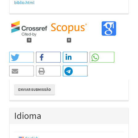
biblio.html
0
0
Enviar
ENVIAR SUBMISSÃO
Submissão
Idioma