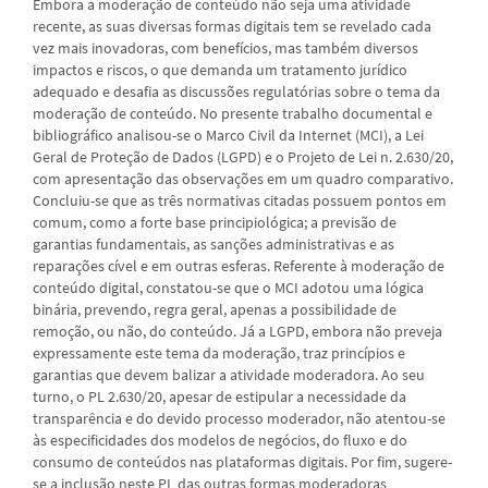
Embora a moderação de conteúdo não seja uma atividade
recente, as suas diversas formas digitais tem se revelado cada
vez mais inovadoras, com benefícios, mas também diversos
impactos e riscos, o que demanda um tratamento jurídico
adequado e desafia as discussões regulatórias sobre o tema da
moderação de conteúdo. No presente trabalho documental e
bibliográfico analisou-se o Marco Civil da Internet (MCI), a Lei
Geral de Proteção de Dados (LGPD) e o Projeto de Lei n. 2.630/20,
com apresentação das observações em um quadro comparativo.
Concluiu-se que as três normativas citadas possuem pontos em
comum, como a forte base principiológica; a previsão de
garantias fundamentais, as sanções administrativas e as
reparações cível e em outras esferas. Referente à moderação de
conteúdo digital, constatou-se que o MCI adotou uma lógica
binária, prevendo, regra geral, apenas a possibilidade de
remoção, ou não, do conteúdo. Já a LGPD, embora não preveja
expressamente este tema da moderação, traz princípios e
garantias que devem balizar a atividade moderadora. Ao seu
turno, o PL 2.630/20, apesar de estipular a necessidade da
transparência e do devido processo moderador, não atentou-se
às especificidades dos modelos de negócios, do fluxo e do
consumo de conteúdos nas plataformas digitais. Por fim, sugere-
se a inclusão neste PL das outras formas moderadoras