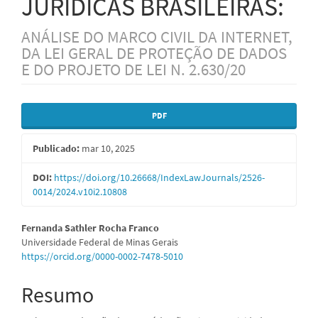
JURÍDICAS BRASILEIRAS:
ANÁLISE DO MARCO CIVIL DA INTERNET,
DA LEI GERAL DE PROTEÇÃO DE DADOS
E DO PROJETO DE LEI N. 2.630/20
Barra
PDF
lateral
Publicado:
mar 10, 2025
de
artigos
DOI:
https://doi.org/10.26668/IndexLawJournals/2526-
0014/2024.v10i2.10808
Conteúdo
Fernanda Sathler Rocha Franco
Universidade Federal de Minas Gerais
do
https://orcid.org/0000-0002-7478-5010
artigo
Resumo
principal