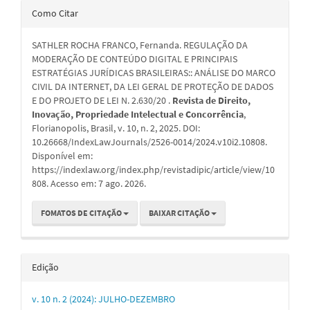
Detalhes
Como Citar
do
SATHLER ROCHA FRANCO, Fernanda. REGULAÇÃO DA
artigo
MODERAÇÃO DE CONTEÚDO DIGITAL E PRINCIPAIS
ESTRATÉGIAS JURÍDICAS BRASILEIRAS:: ANÁLISE DO MARCO
CIVIL DA INTERNET, DA LEI GERAL DE PROTEÇÃO DE DADOS
E DO PROJETO DE LEI N. 2.630/20 .
Revista de Direito,
Inovação, Propriedade Intelectual e Concorrência
,
Florianopolis, Brasil, v. 10, n. 2, 2025. DOI:
10.26668/IndexLawJournals/2526-0014/2024.v10i2.10808.
Disponível em:
https://indexlaw.org/index.php/revistadipic/article/view/10
808. Acesso em: 7 ago. 2026.
FOMATOS DE CITAÇÃO
BAIXAR CITAÇÃO
Edição
v. 10 n. 2 (2024): JULHO-DEZEMBRO