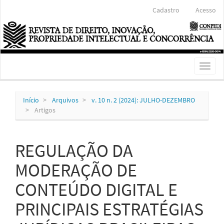
Navegação
Cadastro
Acesso
Principal
Conteúdo
principal
Barra
Lateral
Toggl
naviga
Início
Arquivos
v. 10 n. 2 (2024): JULHO-DEZEMBRO
Artigos
REGULAÇÃO DA
MODERAÇÃO DE
CONTEÚDO DIGITAL E
PRINCIPAIS ESTRATÉGIAS