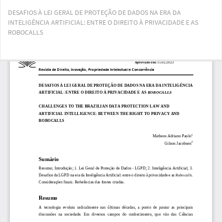
Voltar
DESAFIOS À LEI GERAL DE PROTEÇÃO DE DADOS NA ERA DA
aos
INTELIGÊNCIA ARTIFICIAL: ENTRE O DIREITO À PRIVACIDADE E AS
Detalhes
ROBOCALLS
do
Artigo
Bai
Ba
PD