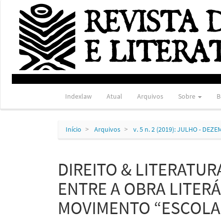
Navegação
Principal
Conteúdo
principal
Barra
Lateral
Indexlaw
Atual
Arquivos
Sobre
B
Início
Arquivos
v. 5 n. 2 (2019): JULHO - DEZ
DIREITO & LITERATU
ENTRE A OBRA LITERÁR
MOVIMENTO “ESCOLA