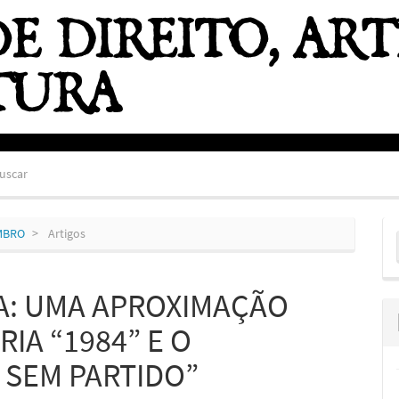
uscar
E
EMBRO
Artigos
S
RA: UMA APROXIMAÇÃO
IA “1984” E O
 SEM PARTIDO”