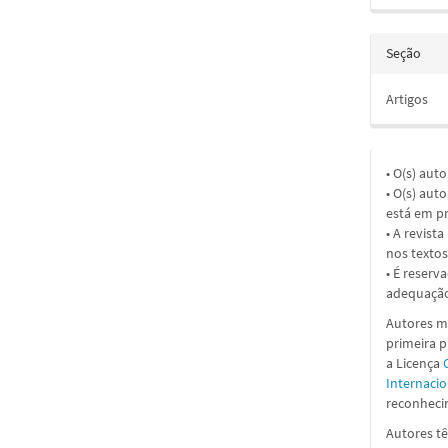
Seção
Artigos
• O(s) aut
• O(s) aut
está em pr
• A revist
nos textos
• É reserv
adequação
Autores ma
primeira 
a
Licença
Internacio
reconhecim
Autores tê