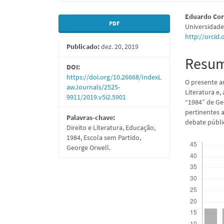
Barra
Conte
Eduardo Cor
PDF
Universidade
lateral
do
http://orcid
Publicado:
dez. 20, 2019
de
artigo
Resu
artigos
princi
DOI:
https://doi.org/10.26668/IndexL
O presente a
awJournals/2525-
Literatura e,
9911/2019.v5i2.5901
“1984” de Ge
pertinentes 
Palavras-chave:
debate públic
Direito e Literatura, Educação,
1984, Escola sem Partido,
Downloads
George Orwell.