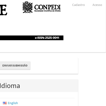
Cadastro
Acesso
nviar
ENVIAR SUBMISSÃO
ubmissão
Idioma
English