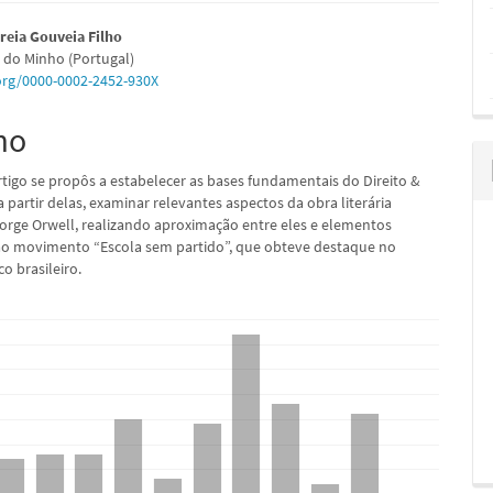
údo
reia Gouveia Filho
 do Minho (Portugal)
.org/0000-0002-2452-930X
mo
pal
rtigo se propôs a estabelecer as bases fundamentais do Direito &
 a partir delas, examinar relevantes aspectos da obra literária
orge Orwell, realizando aproximação entre eles e elementos
ao movimento “Escola sem partido”, que obteve destaque no
o brasileiro.