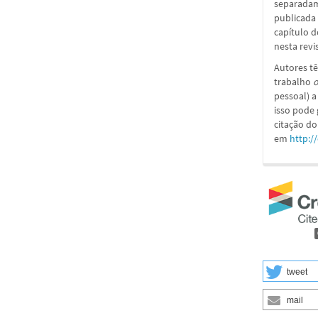
separadame
publicada 
capítulo d
nesta revi
Autores tê
trabalho
o
pessoal) a
isso pode
citação do
em
http:/
tweet
mail