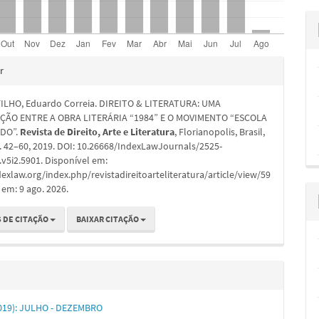
hes
r
ILHO, Eduardo Correia. DIREITO & LITERATURA: UMA
ÇÃO ENTRE A OBRA LITERÁRIA “1984” E O MOVIMENTO “ESCOLA
IDO”.
Revista de Direito, Arte e Literatura
, Florianopolis, Brasil,
, p. 42–60, 2019. DOI: 10.26668/IndexLawJournals/2525-
v5i2.5901. Disponível em:
dexlaw.org/index.php/revistadireitoarteliteratura/article/view/59
 em: 9 ago. 2026.
 DE CITAÇÃO
BAIXAR CITAÇÃO
(2019): JULHO - DEZEMBRO