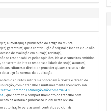
or(es) autoriza(m) a publicação do artigo na revista;
or(es) garante(m) que a contribuição é original e inédita e que não
ocesso de avaliação em outra(s) revista(s);
a não se responsabiliza pelas opiniões, ideias e conceitos emitidos
, por serem de inteira responsabilidade de seu(s) autor(es);
ado aos editores o direito de proceder ajustes textuais e de
 do artigo às normas da publicação.
ntêm os direitos autorais e concedem à revista o direito de
publicação, com o trabalho simultaneamente licenciado sob
Creative Commons Atribuição-NãoComercial 4.0
nal
,
que permite o compartilhamento do trabalho com
ento da autoria e publicação inicial nesta revista.
m autorização para assumir contratos adicionais