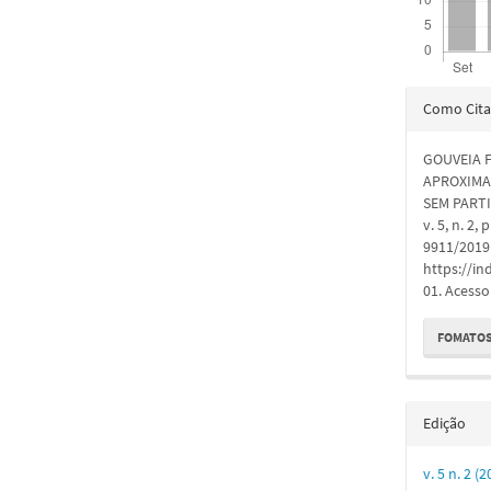
Detal
Como Cita
do
GOUVEIA F
artigo
APROXIMA
SEM PART
v. 5, n. 2
9911/2019.
https://in
01. Acesso
FOMATOS
Edição
v. 5 n. 2 