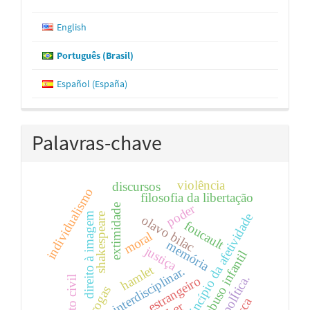
English
Português (Brasil)
Español (España)
Palavras-chave
violência
discursos
individualismo
filosofia da libertação
poder
extimidade
direito à imagem
princípio da afetividade
shakespeare
olavo bilac
foucault
moral
memória
justiça
abuso infantil
hamlet
interdisciplinar.
polÍtica.
o estrangeiro
direito civil
drogas