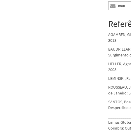
mail
Refer
AGAMBEN, Gio
2013.
BAUDRILLARD,
Surgimento da
HELLER, Agnes
2008.
LEMINSKI, Pa
ROUSSEAU, Jea
de Janeiro: E
SANTOS, Boav
Desperdício d
___________
Linhas Globai
Coimbra: Out