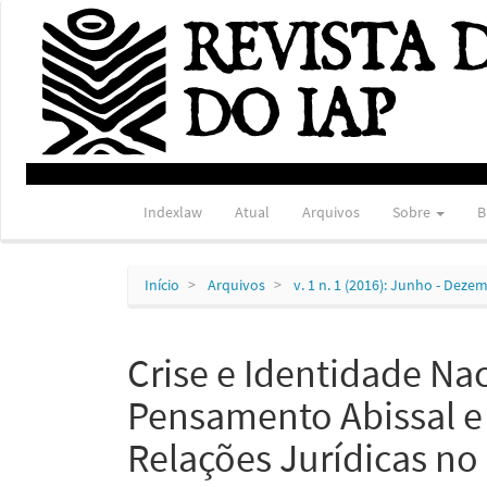
Navegação
Principal
Conteúdo
principal
Barra
Lateral
Indexlaw
Atual
Arquivos
Sobre
B
Início
Arquivos
v. 1 n. 1 (2016): Junho - Deze
Crise e Identidade Na
Pensamento Abissal e
Relações Jurídicas n