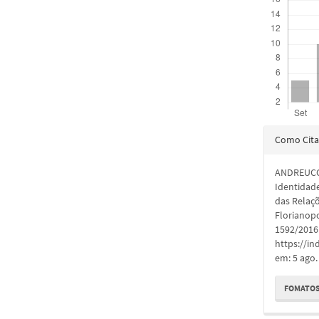
Detal
Como Cita
do
ANDREUCCI
artigo
Identidad
das Relaç
Florianopol
1592/2016.
https://in
em: 5 ago.
FOMATOS