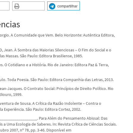
compartilhar
ências
rgio. A Comunidade que Vem. Belo Horizonte: Autêntica Editora,
 Jean. À Sombra das Maiorias Silenciosas – O Fim do Social e o
s Massas. São Paulo: Editora Brasiliense, 1985.
. O Cotidiano e a História. Rio de Janeiro: Editora Paz & Terra,
ulo. Toda Poesia. São Paulo: Editora Companhia das Letras, 2013.
n-Jacques. O Contrato Social: Princípios de Direito Político. Rio
diouro, 1999.
entura de Sousa. A Crítica da Razão Indolente – Contra o
a Experiência. São Paulo: Editora Cortez, 2002.
__________________. Para Além do Pensamento Abissal: Das
s a Uma Ecologia de Saberes. In: Revista Crítica de Ciências Sociais.
ubro 2007, nº 78, pp. 3-46. Disponível em