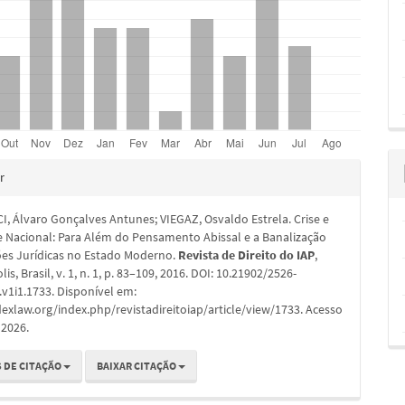
hes
r
, Álvaro Gonçalves Antunes; VIEGAZ, Osvaldo Estrela. Crise e
e Nacional: Para Além do Pensamento Abissal e a Banalização
ões Jurídicas no Estado Moderno.
Revista de Direito do IAP
,
is, Brasil, v. 1, n. 1, p. 83–109, 2016. DOI: 10.21902/2526-
v1i1.1733. Disponível em:
dexlaw.org/index.php/revistadireitoiap/article/view/1733. Acesso
 2026.
 DE CITAÇÃO
BAIXAR CITAÇÃO