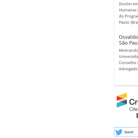
Doutor em 
Humanas da
do Progra
Paulo (Bras
Osvaldo
São Paul
Mestrando 
Universida
Conselho 
Advogado
tweet