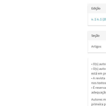
Edição
v. 1 n. 1 
Seção
Artigos
• O(s) aut
• O(s) aut
está em pr
• A revist
nos textos
• É reserv
adequação
Autores ma
primeira 