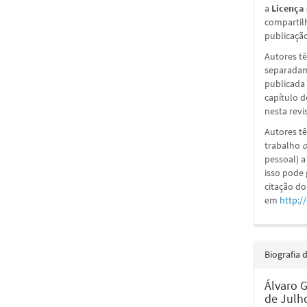
a
Licença
compartil
publicação 
Autores tê
separadame
publicada 
capítulo d
nesta revi
Autores tê
trabalho
o
pessoal) a
isso pode
citação do
em
http:/
Biografia 
Álvaro 
de Julh