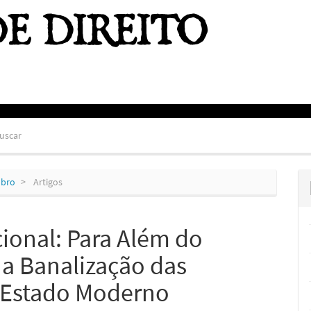
uscar
mbro
Artigos
cional: Para Além do
 a Banalização das
o Estado Moderno