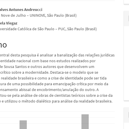
údo
alves Antunes Andreucci
 Nove de Julho – UNINOVE, São Paulo (Brasil)
ela Viegaz
iversidade Católica de São Paulo – PUC, São Paulo (Brasil)
pal
mo
ntral desta pesquisa é analisar a banalização das relações jurídicas
 identidade nacional com base nos estudos realizados por
de Sousa Santos e outros autores que desenvolvem um
rítico sobre a modernidade. Destaca-se o modelo que se
realidade brasileira e como a crise de identidade pode ser tida
ura de uma possibilidade para emancipação crítica por meio da
ensamento abissal de encobrimento/anulação do outro. A
ou-se pela análise de obras de cientistas teóricos sobre a crise da
 utilizou o método dialético para análise da realidade brasileira.