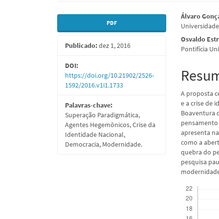
Barra
Conte
Álvaro Gonç
PDF
Universidade
lateral
do
Osvaldo Estr
Publicado:
dez 1, 2016
de
artigo
Pontifícia Un
artigos
princi
DOI:
Resu
https://doi.org/10.21902/2526-
1592/2016.v1i1.1733
A proposta ce
e a crise de
Palavras-chave:
Boaventura 
Superação Paradigmática,
pensamento c
Agentes Hegemônicos, Crise da
apresenta na 
Identidade Nacional,
como a abert
Democracia, Modernidade.
quebra do p
pesquisa paut
modernidade e
Downloads