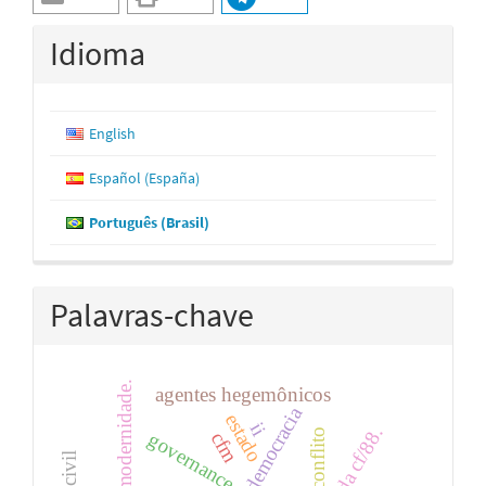
Idioma
English
Español (España)
Português (Brasil)
Palavras-chave
modernidade.
agentes hegemônicos
democracia
estado
ii
da cf/88.
conflito
governance
cfm