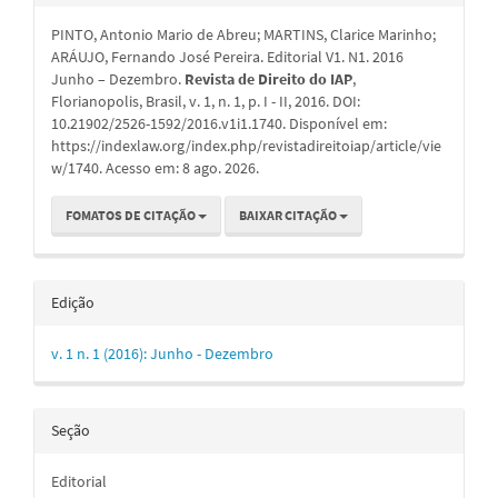
do
PINTO, Antonio Mario de Abreu; MARTINS, Clarice Marinho;
artigo
ARÁUJO, Fernando José Pereira. Editorial V1. N1. 2016
Junho – Dezembro.
Revista de Direito do IAP
,
Florianopolis, Brasil, v. 1, n. 1, p. I - II, 2016. DOI:
10.21902/2526-1592/2016.v1i1.1740. Disponível em:
https://indexlaw.org/index.php/revistadireitoiap/article/vie
w/1740. Acesso em: 8 ago. 2026.
FOMATOS DE CITAÇÃO
BAIXAR CITAÇÃO
Edição
v. 1 n. 1 (2016): Junho - Dezembro
Seção
Editorial