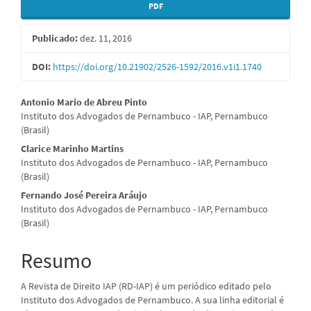
PDF
de
artigos
Publicado:
dez. 11, 2016
DOI:
https://doi.org/10.21902/2526-1592/2016.v1i1.1740
Conteúdo
Antonio Mario de Abreu Pinto
Instituto dos Advogados de Pernambuco - IAP, Pernambuco
do
(Brasil)
artigo
Clarice Marinho Martins
Instituto dos Advogados de Pernambuco - IAP, Pernambuco
principal
(Brasil)
Fernando José Pereira Aráujo
Instituto dos Advogados de Pernambuco - IAP, Pernambuco
(Brasil)
Resumo
A Revista de Direito IAP (RD-IAP) é um periódico editado pelo
Instituto dos Advogados de Pernambuco. A sua linha editorial é