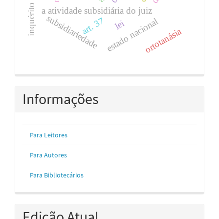
inquérito civil
a atividade subsidiária do juiz
subsidiariedade
art. 37
estado nacional
lei
ortotanásia
Informações
Para Leitores
Para Autores
Para Bibliotecários
Edição Atual