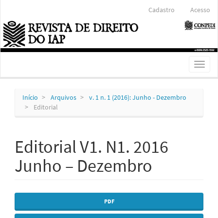
Navegação
Cadastro
Acesso
Principal
Conteúdo
principal
Barra
Lateral
Toggl
naviga
Início
Arquivos
v. 1 n. 1 (2016): Junho - Dezembro
Editorial
Editorial V1. N1. 2016
Junho – Dezembro
Barra
PDF
lateral