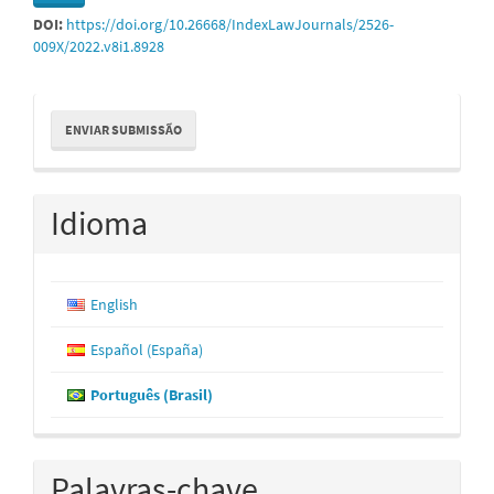
DOI:
https://doi.org/10.26668/IndexLawJournals/2526-
009X/2022.v8i1.8928
Enviar
ENVIAR SUBMISSÃO
Submissão
Idioma
English
Español (España)
Português (Brasil)
Palavras-chave