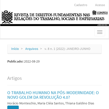
Navegação
Cadastro
Acesso
Principal
Conteúdo
principal
Barra
Lateral
Toggl
naviga
Início
Arquivos
v. 8 n. 1 (2022): JANEIRO-JUNHO
Publicado:
2022-08-29
Artigos
O TRABALHO HUMANO NA PÓS-MODERNIDADE: O
NOVO GOLEM DA REVOLUÇÃO 4.0?
Horácio Monteschio, Maria Cléia Santos, Thiana Galdino Dias