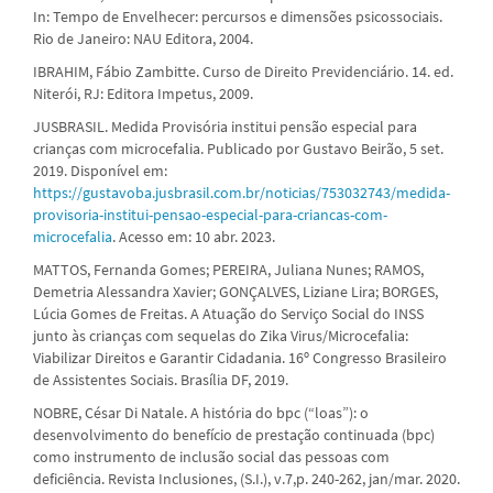
In: Tempo de Envelhecer: percursos e dimensões psicossociais.
Rio de Janeiro: NAU Editora, 2004.
IBRAHIM, Fábio Zambitte. Curso de Direito Previdenciário. 14. ed.
Niterói, RJ: Editora Impetus, 2009.
JUSBRASIL. Medida Provisória institui pensão especial para
crianças com microcefalia. Publicado por Gustavo Beirão, 5 set.
2019. Disponível em:
https://gustavoba.jusbrasil.com.br/noticias/753032743/medida-
provisoria-institui-pensao-especial-para-criancas-com-
microcefalia
. Acesso em: 10 abr. 2023.
MATTOS, Fernanda Gomes; PEREIRA, Juliana Nunes; RAMOS,
Demetria Alessandra Xavier; GONÇALVES, Liziane Lira; BORGES,
Lúcia Gomes de Freitas. A Atuação do Serviço Social do INSS
junto às crianças com sequelas do Zika Virus/Microcefalia:
Viabilizar Direitos e Garantir Cidadania. 16º Congresso Brasileiro
de Assistentes Sociais. Brasília DF, 2019.
NOBRE, César Di Natale. A história do bpc (“loas”): o
desenvolvimento do benefício de prestação continuada (bpc)
como instrumento de inclusão social das pessoas com
deficiência. Revista Inclusiones, (S.I.), v.7,p. 240-262, jan/mar. 2020.