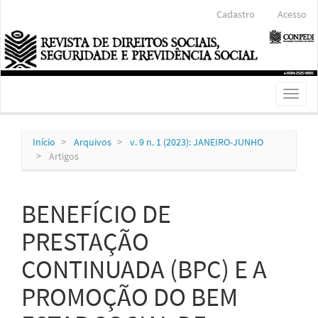
Navegação
Cadastro
Acesso
Principal
Conteúdo
principal
Barra
Lateral
Toggl
naviga
Início
Arquivos
v. 9 n. 1 (2023): JANEIRO-JUNHO
Artigos
BENEFÍCIO DE
PRESTAÇÃO
CONTINUADA (BPC) E A
PROMOÇÃO DO BEM