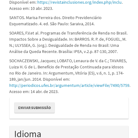
Disponível em:
https://revistainclusiones.org/index.php/inclu
.
Acesso em: 10 abr. 2023.
SANTOS. Marisa Ferreira dos. Direito Previdenciário
Esquematizado. 4. ed. São Paulo: Saraiva, 2014.
SOARES, F.V.et al. Programas de Transferência de Renda no Brasil.
Impactos Sobre a Desigualdade. In: BARROS. R. P. de, FOGUEL, M.
N.; ULYSSEA, G. (org.). Desigualdade de Renda no Brasil: Uma
Análise da Queda Recente. Brasília: IPEA, v.2.p. 87-130, 2007.
SOCHACZEWSKI, Jacques; LOBATO, Lenaura de V. da C.; TAVARES,
Luiza H. G de L. Benefício de Prestação Continuada para idosos
no Rio de Janeiro. In: Argumentum, Vitória (ES), v.6, n. 1, p. 174-
189, jan/jun. 2014. Disponível em:
http://periodicos.ufes.br/argumentum/article/viewFile/7490/5759
.
Acesso em: 14 abr. de 2023.
Enviar
ENVIAR SUBMISSÃO
Submissão
Idioma