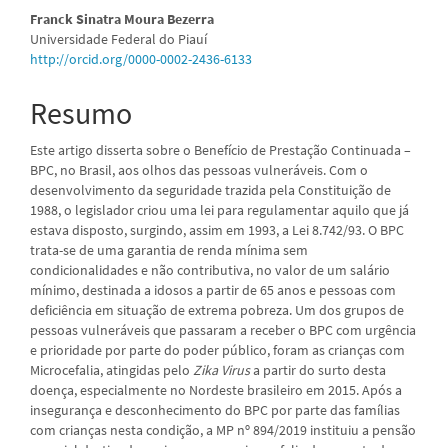
artigo
Franck Sinatra Moura Bezerra
Universidade Federal do Piauí
principal
http://orcid.org/0000-0002-2436-6133
Resumo
Este artigo disserta sobre o Benefício de Prestação Continuada –
BPC, no Brasil, aos olhos das pessoas vulneráveis. Com o
desenvolvimento da seguridade trazida pela Constituição de
1988, o legislador criou uma lei para regulamentar aquilo que já
estava disposto, surgindo, assim em 1993, a Lei 8.742/93. O BPC
trata-se de uma garantia de renda mínima sem
condicionalidades e não contributiva, no valor de um salário
mínimo, destinada a idosos a partir de 65 anos e pessoas com
deficiência em situação de extrema pobreza. Um dos grupos de
pessoas vulneráveis que passaram a receber o BPC com urgência
e prioridade por parte do poder público, foram as crianças com
Microcefalia, atingidas pelo
Zika Virus
a partir do surto desta
doença, especialmente no Nordeste brasileiro em 2015. Após a
insegurança e desconhecimento do BPC por parte das famílias
com crianças nesta condição, a MP nº 894/2019 instituiu a pensão