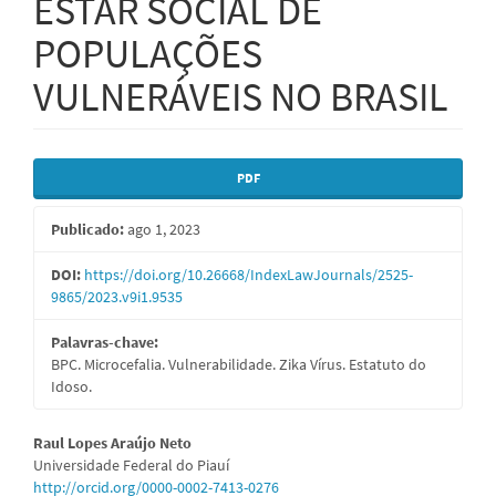
ESTAR SOCIAL DE
POPULAÇÕES
VULNERÁVEIS NO BRASIL
Barra
PDF
lateral
Publicado:
ago 1, 2023
de
artigos
DOI:
https://doi.org/10.26668/IndexLawJournals/2525-
9865/2023.v9i1.9535
Palavras-chave:
BPC. Microcefalia. Vulnerabilidade. Zika Vírus. Estatuto do
Idoso.
Conteúdo
Raul Lopes Araújo Neto
Universidade Federal do Piauí
do
http://orcid.org/0000-0002-7413-0276