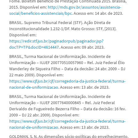
Fome. Boletim Benefício de Prestação Continuada 2015. Brasília,
2015. Disponível em:
http://mds.gov.br/assuntos/assistencia-
social/beneficios-assistenciais/bpc
. Acesso em: 14 abr. de 2023.
BRASIL. Supremo Tribunal Federal (STF). Ação Direta de
Inconstitucionalidade 1.232-1/DF. Mato Grosso: STF, [2013].
Disponível em:
https://redir.stf.jus.br/paginadorpub/paginador.jsp?
docTP=TP&docID=4614447
. Acesso em: 09 abr. 2023.
BRASIL, Turma Nacional de Uniformização. Incidente de
Uniformização – IUJEF 200770510057960 – Rel. Juiz Federal Élio
Wanderley de Siqueira Filho – Data da decisão: 24 abr. 2009 – DJ
22 maio 2009). Disponível em:
https://www.cjf.jus.br/cjf/corregedoria-da-justica-federal/turma-
nacional-de-uniformizacao
. Acesso em: 13 abr. de 2023.
BRASIL, Turma Nacional de Uniformização. Incidente de
Uniformização – IUJEF 20077640000845 – Rel. Juiz Federal
Derivaldo de Fugueiredo Bezerra Filho – Data da decisão: 16 fev.
2009 – DJ 22 abr. 2009). Disponível em:
https://www.cjf.jus.br/cjf/corregedoria-da-justica-federal/turma-
nacional-de-uniformizacao
. Acesso em: 13 abr. de 2023.
GOLDMAN, S. N. As dimensões sócio-políticas do envelhecimento.