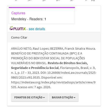
Captures
Mendeley - Readers:
1
-
see details
Detalhes
Como Citar
do
ARAÚJO NETO, Raul Lopes; BEZERRA, Franck Sinatra Moura.
artigo
BENEFÍCIO DE PRESTAÇÃO CONTINUADA (BPC) E A
PROMOÇÃO DO BEM ESTAR SOCIAL DE POPULAÇÕES
VULNERÁVEIS NO BRASIL.
Revista de Direitos Sociais,
Seguridade e Previdência Social
, Florianopolis, Brasil, v. 9,
n. 1, p. 17 – 33, 2023. DOI: 10.26668/IndexLawJournals/2525-
9865/2023.v9i1.9535. Disponível em:
https://indexlaw.org/index.php/revistadssps/article/view/9
535. Acesso em: 7 ago. 2026.
FOMATOS DE CITAÇÃO
BAIXAR CITAÇÃO