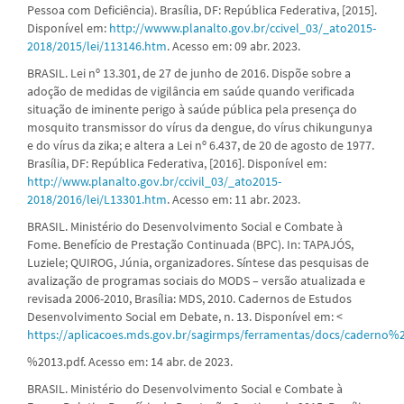
Pessoa com Deficiência). Brasília, DF: República Federativa, [2015].
Disponível em:
http://wwww.planalto.gov.br/ccivel_03/_ato2015-
2018/2015/lei/113146.htm
. Acesso em: 09 abr. 2023.
BRASIL. Lei nº 13.301, de 27 de junho de 2016. Dispõe sobre a
adoção de medidas de vigilância em saúde quando verificada
situação de iminente perigo à saúde pública pela presença do
mosquito transmissor do vírus da dengue, do vírus chikungunya
e do vírus da zika; e altera a Lei nº 6.437, de 20 de agosto de 1977.
Brasília, DF: República Federativa, [2016]. Disponível em:
http://www.planalto.gov.br/ccivil_03/_ato2015-
2018/2016/lei/L13301.htm
. Acesso em: 11 abr. 2023.
BRASIL. Ministério do Desenvolvimento Social e Combate à
Fome. Benefício de Prestação Continuada (BPC). In: TAPAJÓS,
Luziele; QUIROG, Júnia, organizadores. Síntese das pesquisas de
avalização de programas sociais do MODS – versão atualizada e
revisada 2006-2010, Brasília: MDS, 2010. Cadernos de Estudos
Desenvolvimento Social em Debate, n. 13. Disponível em: <
https://aplicacoes.mds.gov.br/sagirmps/ferramentas/docs/caderno%
%2013.pdf. Acesso em: 14 abr. de 2023.
BRASIL. Ministério do Desenvolvimento Social e Combate à