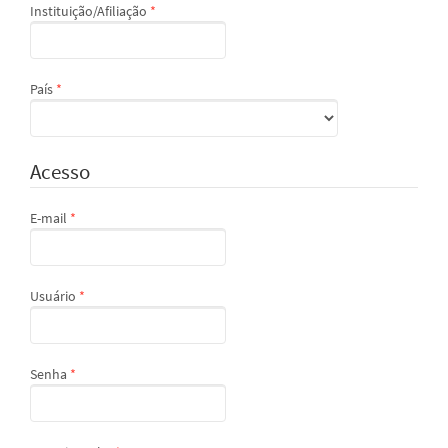
Obrigatório
Instituição/Afiliação
*
Obrigatório
País
*
Acesso
Obrigatório
E-mail
*
Obrigatório
Usuário
*
Obrigatório
Senha
*