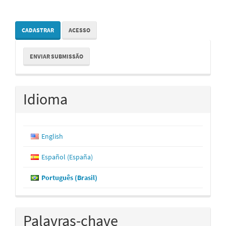
CADASTRAR
ACESSO
Enviar
ENVIAR SUBMISSÃO
Submissão
Idioma
English
Español (España)
Português (Brasil)
Palavras-chave