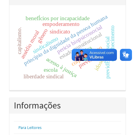
princípio da dignidade da pessoa humana
benefÍcios por incapacidade
empoderamento
pericia biopsicossocial
envelhecimento
capitalismo.
gênero
sindicato
assédio moral
estado constitucional
sindicalismo
previdÊncia social
Ética
corporativismo
prevenção.
acesso à justiça
idoso
escola
liberdade sindical
Informações
Para Leitores