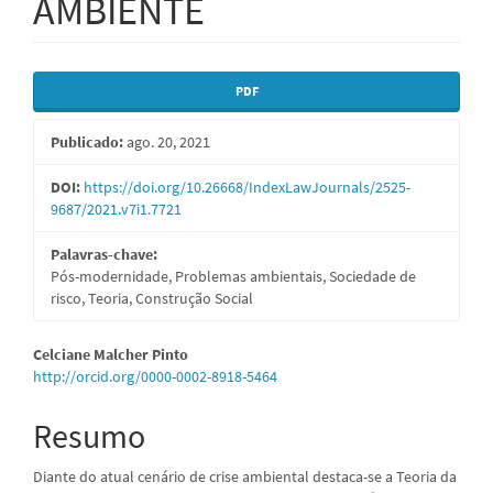
AMBIENTE
Barra
PDF
lateral
Publicado:
ago. 20, 2021
de
artigos
DOI:
https://doi.org/10.26668/IndexLawJournals/2525-
9687/2021.v7i1.7721
Palavras-chave:
Pós-modernidade, Problemas ambientais, Sociedade de
risco, Teoria, Construção Social
Conteúdo
Celciane Malcher Pinto
http://orcid.org/0000-0002-8918-5464
do
artigo
Resumo
principal
Diante do atual cenário de crise ambiental destaca-se a Teoria da