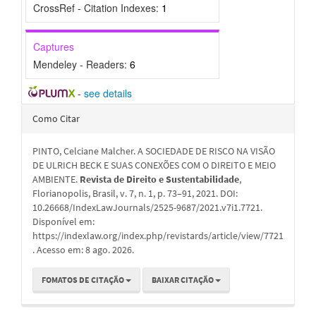
CrossRef - Citation Indexes:
1
Captures
Mendeley - Readers:
6
-
see details
Detalhes
Como Citar
do
PINTO, Celciane Malcher. A SOCIEDADE DE RISCO NA VISÃO
artigo
DE ULRICH BECK E SUAS CONEXÕES COM O DIREITO E MEIO
AMBIENTE.
Revista de Direito e Sustentabilidade
,
Florianopolis, Brasil, v. 7, n. 1, p. 73–91, 2021. DOI:
10.26668/IndexLawJournals/2525-9687/2021.v7i1.7721.
Disponível em:
https://indexlaw.org/index.php/revistards/article/view/7721
. Acesso em: 8 ago. 2026.
FOMATOS DE CITAÇÃO
BAIXAR CITAÇÃO