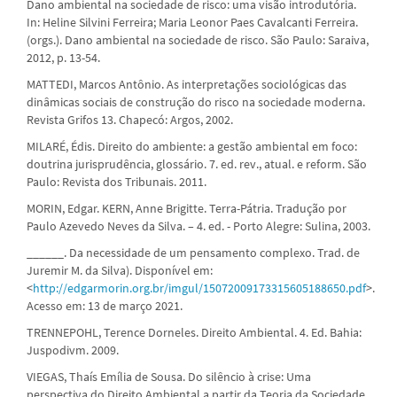
Dano ambiental na sociedade de risco: uma visão introdutória.
In: Heline Silvini Ferreira; Maria Leonor Paes Cavalcanti Ferreira.
(orgs.). Dano ambiental na sociedade de risco. São Paulo: Saraiva,
2012, p. 13-54.
MATTEDI, Marcos Antônio. As interpretações sociológicas das
dinâmicas sociais de construção do risco na sociedade moderna.
Revista Grifos 13. Chapecó: Argos, 2002.
MILARÉ, Édis. Direito do ambiente: a gestão ambiental em foco:
doutrina jurisprudência, glossário. 7. ed. rev., atual. e reform. São
Paulo: Revista dos Tribunais. 2011.
MORIN, Edgar. KERN, Anne Brigitte. Terra-Pátria. Tradução por
Paulo Azevedo Neves da Silva. – 4. ed. - Porto Alegre: Sulina, 2003.
______. Da necessidade de um pensamento complexo. Trad. de
Juremir M. da Silva). Disponível em:
<
http://edgarmorin.org.br/imgul/15072009173315605188650.pdf
>.
Acesso em: 13 de março 2021.
TRENNEPOHL, Terence Dorneles. Direito Ambiental. 4. Ed. Bahia:
Juspodivm. 2009.
VIEGAS, Thaís Emília de Sousa. Do silêncio à crise: Uma
perspectiva do Direito Ambiental a partir da Teoria da Sociedade