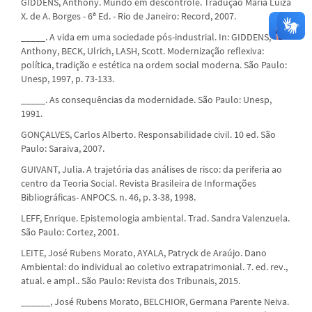
GIDDENS, Anthony. Mundo em descontrole. Tradução Maria Luiza
X. de A. Borges - 6ª Ed. - Rio de Janeiro: Record, 2007.
_____. A vida em uma sociedade pós-industrial. In: GIDDENS,
Anthony, BECK, Ulrich, LASH, Scott. Modernização reflexiva:
política, tradição e estética na ordem social moderna. São Paulo:
Unesp, 1997, p. 73-133.
_____. As consequências da modernidade. São Paulo: Unesp,
1991.
GONÇALVES, Carlos Alberto. Responsabilidade civil. 10 ed. São
Paulo: Saraiva, 2007.
GUIVANT, Julia. A trajetória das análises de risco: da periferia ao
centro da Teoria Social. Revista Brasileira de Informações
Bibliográficas- ANPOCS. n. 46, p. 3-38, 1998.
LEFF, Enrique. Epistemologia ambiental. Trad. Sandra Valenzuela.
São Paulo: Cortez, 2001.
LEITE, José Rubens Morato, AYALA, Patryck de Araújo. Dano
Ambiental: do individual ao coletivo extrapatrimonial. 7. ed. rev.,
atual. e ampl.. São Paulo: Revista dos Tribunais, 2015.
______, José Rubens Morato, BELCHIOR, Germana Parente Neiva.