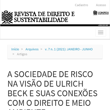
Navegação
Cadastro
Acesso
Principal
Conteúdo
principal
Barra
Lateral
Toggl
naviga
Início
Arquivos
v. 7 n. 1 (2021): JANEIRO - JUNHO
Artigos
A SOCIEDADE DE RISCO
NA VISÃO DE ULRICH
BECK E SUAS CONEXÕES
COM O DIREITO E MEIO