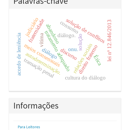
Palavras-chave
judiciário
solução de conflitos
fraternidade
consumo
lei nº 12.846/2013
abandono
tratamento adequado
diálogo.
acordo de leniência
vítima
solução
relações sociais
meios consensuais
direito fraterno
onu.
diálogo
discurso
autodeterminação.
Ética
transação penal
cultura do diálogo
Informações
Para Leitores