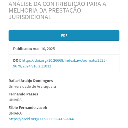
ANÁLISE DA CONTRIBUIÇÃO PARA A
MELHORIA DA PRESTAÇÃO
JURISDICIONAL
Barra
PDF
lateral
Publicado:
mar. 10, 2025
de
artigos
DOI:
https://doi.org/10.26668/IndexLawJournals/2525-
9679/2024.v10i2.11032
Conteúdo
Rafael Araújo Domingues
Universidade de Araraquara
do
Fernando Passos
artigo
UNIARA
principal
Fábio Fernando Jacob
UNIARA
https://orcid.org/0009-0005-9418-9944