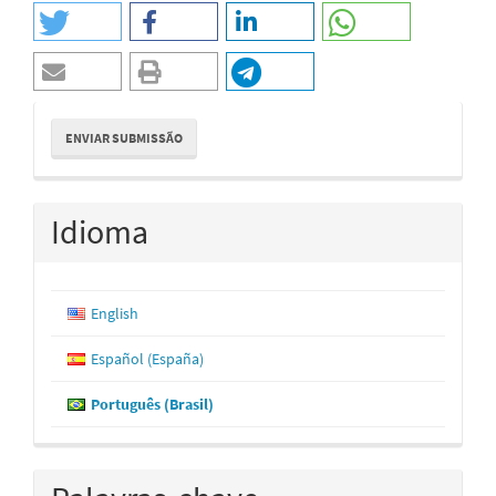
Enviar
ENVIAR SUBMISSÃO
Submissão
Idioma
English
Español (España)
Português (Brasil)