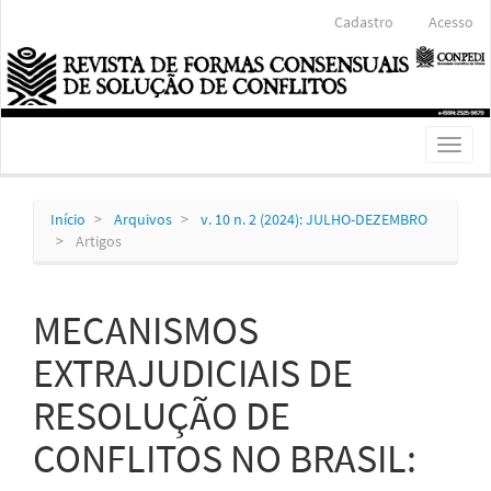
Navegação
Cadastro
Acesso
Principal
Conteúdo
principal
Barra
Lateral
Toggl
naviga
Início
Arquivos
v. 10 n. 2 (2024): JULHO-DEZEMBRO
Artigos
MECANISMOS
EXTRAJUDICIAIS DE
RESOLUÇÃO DE
CONFLITOS NO BRASIL: