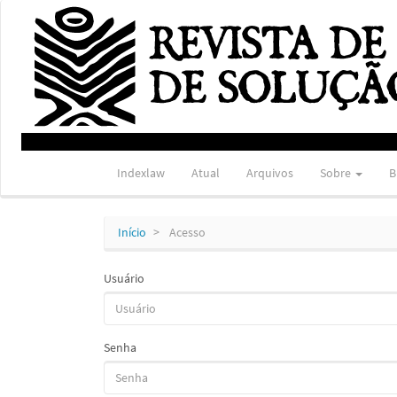
Navegação
Principal
Conteúdo
principal
Barra
Lateral
Indexlaw
Atual
Arquivos
Sobre
B
Início
Acesso
Usuário
Senha