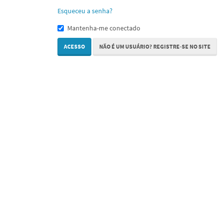
Esqueceu a senha?
Mantenha-me conectado
ACESSO
NÃO É UM USUÁRIO? REGISTRE-SE NO SITE