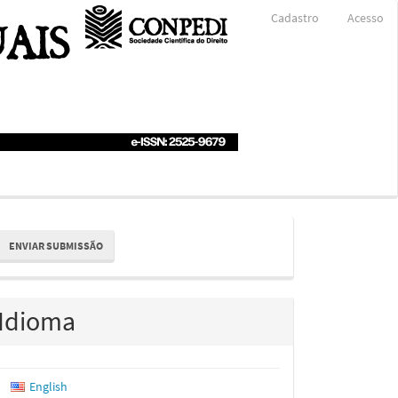
Cadastro
Acesso
nviar
ENVIAR SUBMISSÃO
ubmissão
Idioma
English