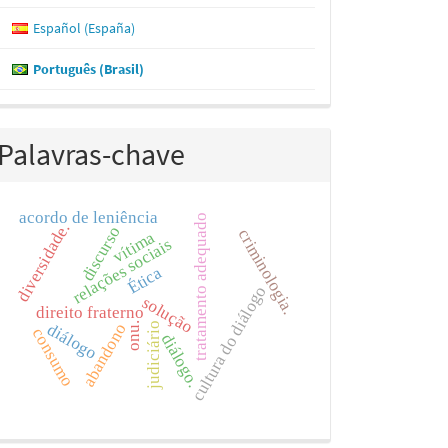
Español (España)
Português (Brasil)
Palavras-chave
acordo de leniência
tratamento adequado
diversidade.
discurso
criminologia.
vítima
relações sociais
Ética
cultura do diálogo
solução
direito fraterno
diálogo
onu.
abandono
judiciário
consumo
diálogo.