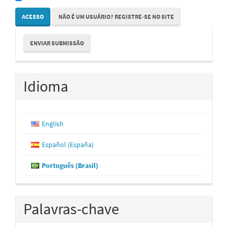
ACESSO
NÃO É UM USUÁRIO? REGISTRE-SE NO SITE
Enviar
ENVIAR SUBMISSÃO
Submissão
Idioma
English
Español (España)
Português (Brasil)
Palavras-chave