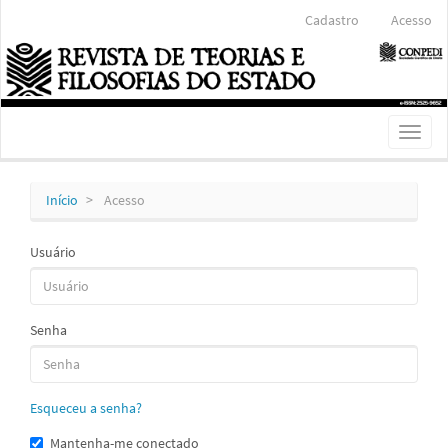
Navegação
Cadastro
Acesso
Principal
Conteúdo
principal
Barra
Lateral
Toggl
naviga
Início
Acesso
Usuário
Senha
Esqueceu a senha?
Mantenha-me conectado