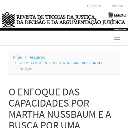
Navegação
Cadastro
Acesso
Principal
Conteúdo
principal
Barra
Lateral
Toggl
naviga
Início
Arquivos
v. 6 n. 1 (2020): V. 6. N.1 (2020) - JANEIRO - JUNHO
Artigos
O ENFOQUE DAS
CAPACIDADES POR
MARTHA NUSSBAUM E A
BUSCA POR UMA