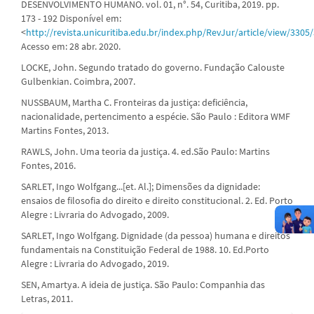
DESENVOLVIMENTO HUMANO. vol. 01, n°. 54, Curitiba, 2019. pp.
173 - 192 Disponível em:
<
http://revista.unicuritiba.edu.br/index.php/RevJur/article/view/330
Acesso em: 28 abr. 2020.
LOCKE, John. Segundo tratado do governo. Fundação Calouste
Gulbenkian. Coimbra, 2007.
NUSSBAUM, Martha C. Fronteiras da justiça: deficiência,
nacionalidade, pertencimento a espécie. São Paulo : Editora WMF
Martins Fontes, 2013.
RAWLS, John. Uma teoria da justiça. 4. ed.São Paulo: Martins
Fontes, 2016.
SARLET, Ingo Wolfgang...[et. Al.]; Dimensões da dignidade:
ensaios de filosofia do direito e direito constitucional. 2. Ed. Porto
Alegre : Livraria do Advogado, 2009.
SARLET, Ingo Wolfgang. Dignidade (da pessoa) humana e direitos
fundamentais na Constituição Federal de 1988. 10. Ed.Porto
Alegre : Livraria do Advogado, 2019.
SEN, Amartya. A ideia de justiça. São Paulo: Companhia das
Letras, 2011.