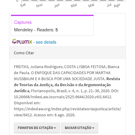
Captures
Mendeley - Readers:
5
-
see details
Detalhes
Como Citar
do
FREITAS, Juliana Rodrigues; COSTA LISBOA FEITOSA, Bianca
artigo
de Paula. O ENFOQUE DAS CAPACIDADES POR MARTHA
NUSSBAUM E A BUSCA POR UMA SOCIEDADE JUSTA.
Revista
de Teorias da Justiça, da Decisão e da Argumentação
Jurídica
, Florianopolis, Brasil, v. 6, n. 1, p. 21–36, 2020. DOI:
10.26668/IndexLawJournals/2525-9644/2020.v6i1.6412.
Disponível em:
https://indexlaw.org/index.php/revistateoriasjustica/article/
view/6412. Acesso em: 8 ago. 2026.
FOMATOS DE CITAÇÃO
BAIXAR CITAÇÃO