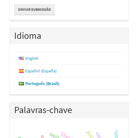
Enviar
ENVIAR SUBMISSÃO
Submissão
Idioma
English
Español (España)
Português (Brasil)
Palavras-chave