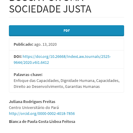
SOCIEDADE JUSTA
Barra
PDF
lateral
Publicado:
ago. 13, 2020
de
artigos
DOI:
https://doi.org/10.26668/IndexLawJournals/2525-
9644/2020.v6i1.6412
Palavras-chave:
Enfoque das Capacidades, Dignidade Humana, Capacidades,
Direito ao Desenvolvimento, Garantias Humanas
Conteúdo
Juliana Rodrigues Freitas
Centro Universitário do Pará
do
http://orcid.org/0000-0002-4018-7856
artigo
Bianca de Paula Costa Lisboa Feitosa
principal