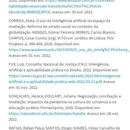
2020. Disponível em:
https://www.amazon.com.br/Core-skills-
habilidades-essenciais-transforma%C3%A7%C3%A3o-
ebook/dp/B08DQC4FCH
. acesso em: 30 out. 2022.
CORREIA, Atala. O uso da inteligência artificial no espaço da
mediação. Reforma do estado social no contexto da
globalização. MENDES, Gilmar Ferreira; MORAIS, Carlos Blanco;
CAMPOS, Cesar Cunha (org). VI Fórum Jurídico de Lisboa. FGV
Projetos. p. 396-408, 2018. Disponível em:
https://www.academia.edu/39153939/O_uso_da_intelig%C3%AAnci
Acesso em: 01 nov. 2022.
FUX, Luiz. Conselho Nacional de Justiça (CNJ). Inteligência
Artificial e aplicabilidade prática no Direito. 2022. Disponível em:
https://www.cnj.jus.br/wp-content/uploads/2022/04/inteligencia-
artificial-e-a-aplicabilidade-pratica-web-2022-03-11.pdf
. Acesso
em: 01 nov. 2022.
GONÇALVES, Jéssica; GOULART, Juliana. Negociação, conciliação e
mediação: impactos da pandemia na cultura do consenso e na
educação jurídica. Florianópolis, 2020. Disponível em:
https://repositorio.ufsc.br/bitstream/handle
. Acesso em: 28 out.
2022.
MATIAS, Rafael Paiva; SANTOS, Diogo; SOARES, Irineu Carvalho de