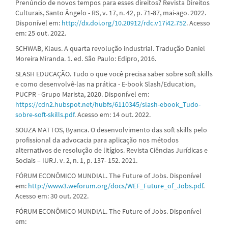
Prenúncio de novos tempos para esses direitos? Revista Direitos
Culturais, Santo Ângelo - RS, v. 17, n. 42, p. 71-87, mai-ago. 2022.
Disponível em:
http://dx.doi.org/10.20912/rdc.v17i42.752
. Acesso
em: 25 out. 2022.
SCHWAB, Klaus. A quarta revolução industrial. Tradução Daniel
Moreira Miranda. 1. ed. São Paulo: Edipro, 2016.
SLASH EDUCAÇÃO. Tudo o que você precisa saber sobre soft skills
e como desenvolvê-las na prática - E-book Slash/Education,
PUCPR - Grupo Marista, 2020. Disponível em:
https://cdn2.hubspot.net/hubfs/6110345/slash-ebook_Tudo-
sobre-soft-skills.pdf
. Acesso em: 14 out. 2022.
SOUZA MATTOS, Byanca. O desenvolvimento das soft skills pelo
profissional da advocacia para aplicação nos métodos
alternativos de resolução de litígios. Revista Ciências Jurídicas e
Sociais – IURJ. v. 2, n. 1, p. 137- 152. 2021.
FÓRUM ECONÔMICO MUNDIAL. The Future of Jobs. Disponível
em:
http://www3.weforum.org/docs/WEF_Future_of_Jobs.pdf
.
Acesso em: 30 out. 2022.
FÓRUM ECONÔMICO MUNDIAL. The Future of Jobs. Disponível
em: