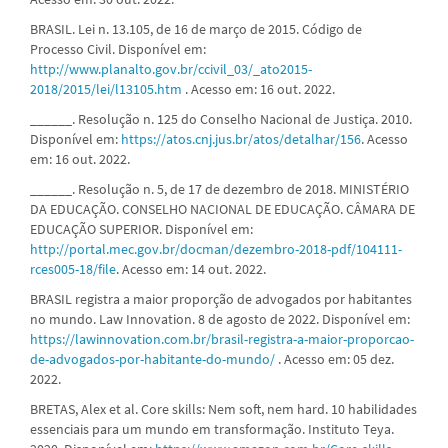
BRASIL. Lei n. 13.105, de 16 de março de 2015. Código de
Processo Civil. Disponível em:
http://www.planalto.gov.br/ccivil_03/_ato2015-
2018/2015/lei/l13105.htm
. Acesso em: 16 out. 2022.
______. Resolução n. 125 do Conselho Nacional de Justiça. 2010.
Disponível em:
https://atos.cnj.jus.br/atos/detalhar/156
. Acesso
em: 16 out. 2022.
______. Resolução n. 5, de 17 de dezembro de 2018. MINISTÉRIO
DA EDUCAÇÃO. CONSELHO NACIONAL DE EDUCAÇÃO. CÂMARA DE
EDUCAÇÃO SUPERIOR. Disponível em:
http://portal.mec.gov.br/docman/dezembro-2018-pdf/104111-
rces005-18/file
. Acesso em: 14 out. 2022.
BRASIL registra a maior proporção de advogados por habitantes
no mundo. Law Innovation. 8 de agosto de 2022. Disponível em:
https://lawinnovation.com.br/brasil-registra-a-maior-proporcao-
de-advogados-por-habitante-do-mundo/
. Acesso em: 05 dez.
2022.
BRETAS, Alex et al. Core skills: Nem soft, nem hard. 10 habilidades
essenciais para um mundo em transformação. Instituto Teya.