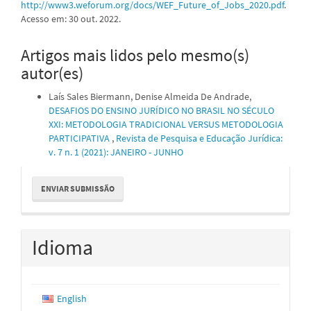
http://www3.weforum.org/docs/WEF_Future_of_Jobs_2020.pdf
.
Acesso em: 30 out. 2022.
Artigos mais lidos pelo mesmo(s)
autor(es)
Laís Sales Biermann, Denise Almeida De Andrade,
DESAFIOS DO ENSINO JURÍDICO NO BRASIL NO SÉCULO
XXI: METODOLOGIA TRADICIONAL VERSUS METODOLOGIA
PARTICIPATIVA
,
Revista de Pesquisa e Educação Jurídica:
v. 7 n. 1 (2021): JANEIRO - JUNHO
Enviar
ENVIAR SUBMISSÃO
Submissão
Idioma
English