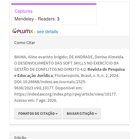
Captures
Mendeley - Readers:
3
-
see details
Detalhes
Como Citar
do
BAIMA, Aline evaristo brigido; DE ANDRADE, Denise Almeida.
artigo
O DESENVOLVIMENTO DAS SOFT SKILLS NO EXERCÍCIO DA
GESTÃO DE CONFLITOS NO DIREITO 4.0.
Revista de Pesquisa
e Educação Jurídica
, Florianopolis, Brasil, v. 9, n. 2, 2024.
DOI: 10.26668/IndexLawJournals/2525-
9636/2023.v9i2.10177. Disponível em:
https://indexlaw.org/index.php/rpej/article/view/10177.
Acesso em: 7 ago. 2026.
FOMATOS DE CITAÇÃO
BAIXAR CITAÇÃO
Edição