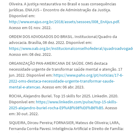
Oliveira. A justiça restaurativa no Brasil e suas consequências
jurídicas. ENAJUS – Encontro de Administração da Justiça.
Disponível em:
http://www.enajus.org.br/2018/assets/sessoes/008_EnAjus.pdf
.
Acesso em 01 nov. 2022.
ORDEM DOS ADVOGADOS DO BRASIL. Institucional/Quadro da
advocacia. Brasília, 08 dez. 2022. Disponível em:
https://www.oab.org.br/institucionalconselhofederal/quadroadvogad
Acesso em: 08 dez. 2022.
ORGANIZAÇÃO PAN-AMERICANA DE SAÚDE. OMS destaca
necessidade urgente de transformar saúde mental e atenção. 17
jun. 2022. Disponível em:
https://www.paho.org/pt/noticias/17-6-
2022-oms-destaca-necessidade-urgente-transformar-saude-
mental-e-atencao
. Acesso em: 06 abr. 2023.
ROCHA, Alejandro Buriel. Top 15 skills for 2025. Linkedin. 2020.
Disponível em:
https://www.linkedin.com/pulse/top-15-skills-
2025-alejandro-buriel-rocha-E9%AB%98%E6%B6%B5
. Acesso
em: 30 out. 2022.
SIQUEIRA, Dirceu Pereira; FORNASIER, Mateus de Oliveira; LARA,
Fernanda Corrêa Pavesi. Inteligência Artificial e Direito de Família: