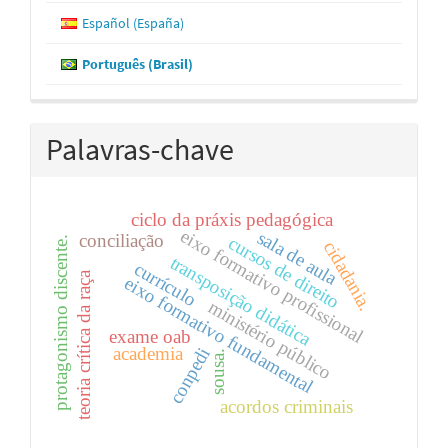
Español (España)
Português (Brasil)
Palavras-chave
ciclo da práxis pedagógica
eixo formativo profissional
sala de aula
conciliação
cursos de direito
protagonismo discente.
cidadania.
transposição didática
currículo
teoria crítica da raça
eixo formativo fundamental
ministério público
exame oab
academia
conpedi
sousa.
acordos criminais