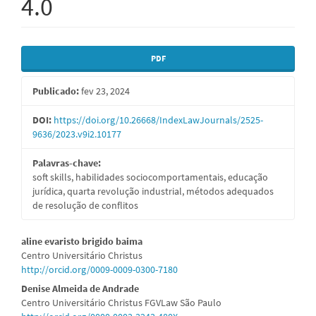
4.0
Barra
PDF
lateral
Publicado:
fev 23, 2024
de
artigos
DOI:
https://doi.org/10.26668/IndexLawJournals/2525-
9636/2023.v9i2.10177
Palavras-chave:
soft skills, habilidades sociocomportamentais, educação
jurídica, quarta revolução industrial, métodos adequados
de resolução de conflitos
Conteúdo
aline evaristo brigido baima
Centro Universitário Christus
do
http://orcid.org/0009-0009-0300-7180
artigo
Denise Almeida de Andrade
Centro Universitário Christus FGVLaw São Paulo
principal