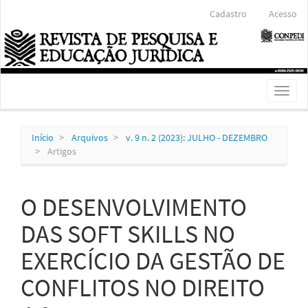
Navegação
Cadastro
Acesso
Principal
Conteúdo
principal
Barra
Lateral
Toggl
naviga
Início
Arquivos
v. 9 n. 2 (2023): JULHO - DEZEMBRO
Artigos
O DESENVOLVIMENTO
DAS SOFT SKILLS NO
EXERCÍCIO DA GESTÃO DE
CONFLITOS NO DIREITO