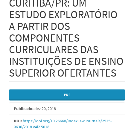
CURITIBA/PR: UM
ESTUDO EXPLORATÓRIO
A PARTIR DOS
COMPONENTES
CURRICULARES DAS
INSTITUIÇÕES DE ENSINO
SUPERIOR OFERTANTES
Barra
PDF
lateral
Publicado:
dez 20, 2018
de
artigos
DOI:
https://doi.org/10.26668/IndexLawJournals/2525-
9636/2018.v4i2.5018