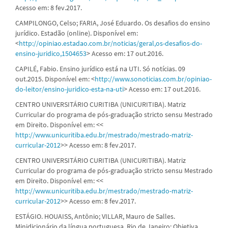
Acesso em: 8 fev.2017.
CAMPILONGO, Celso; FARIA, José Eduardo. Os desafios do ensino
jurídico. Estadão (online). Disponível em:
<
http://opiniao.estadao.com.br/noticias/geral,os-desafios-do-
ensino-juridico,1504653
> Acesso em: 17 out.2016.
CAPILÉ, Fabio. Ensino jurídico está na UTI. Só notícias. 09
out.2015. Disponível em: <
http://www.sonoticias.com.br/opiniao-
do-leitor/ensino-juridico-esta-na-uti
> Acesso em: 17 out.2016.
CENTRO UNIVERSITÁRIO CURITIBA (UNICURITIBA). Matriz
Curricular do programa de pós-graduação stricto sensu Mestrado
em Direito. Disponível em: <<
http://www.unicuritiba.edu.br/mestrado/mestrado-matriz-
curricular-2012
>> Acesso em: 8 fev.2017.
CENTRO UNIVERSITÁRIO CURITIBA (UNICURITIBA). Matriz
Curricular do programa de pós-graduação stricto sensu Mestrado
em Direito. Disponível em: <<
http://www.unicuritiba.edu.br/mestrado/mestrado-matriz-
curricular-2012
>> Acesso em: 8 fev.2017.
ESTÁGIO. HOUAISS, Antônio; VILLAR, Mauro de Salles.
Minidicionário da língua portuguesa. Rio de Janeiro: Objetiva,