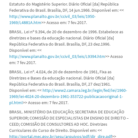
Estatuto do Magistério Superior. Diário Oficial [da] República
Federativa do Brasil. Brasília, DF, 14 jun.1966. Disponível em: <<
http://www.planalto.gov.br/ccivil_03/leis/1950-
1969/L4881A.htm
>> Acesso em: 7 fev.2017.
BRASIL. Lei nº 9.394, de 20 de dezembro de 1996. Estabelece as
diretrizes e bases da educação nacional. Diário Oficial [da]
República Federativa do Brasil. Brasília, DF, 23 dez.1996.
Disponível em: <<
http://www.planalto.gov.br/ccivil_03/leis/L9394.htm
>> Acesso
em: 7 fev.2017.
BRASIL. Lei nº. 4.024, de 20 de dezembro de 1961, Fixa as
Diretrizes e Bases da educação nacional. Diário Oficial [da]
República Federativa do Brasil. Brasília, DF, 27 dez/1961.
Disponível em: <<
http://www2.camara.leg.br/legin/fed/lei/1960-
1969/lei-4024-20-dezembro-1961-353722-publicacaooriginal-1-
pl.html
>> Acesso em: 7 fev.2017.
BRASIL. MINISTÉRIO DA EDUCAÇÃO; SECRETARIA DE EDUCAÇÃO
SUPERIOR; COMISSÃO DE ESPECIALISTAS EM ENSINO DE DIREITO –
CEED; COMISSÃO DE CONSULTORES AD HOC. Diretrizes
Curriculares do Curso de Direito. Disponível em: <<
http://portal.mec.gov.br/sesu/arquivos/pdf/dir_dire.pdf
>>