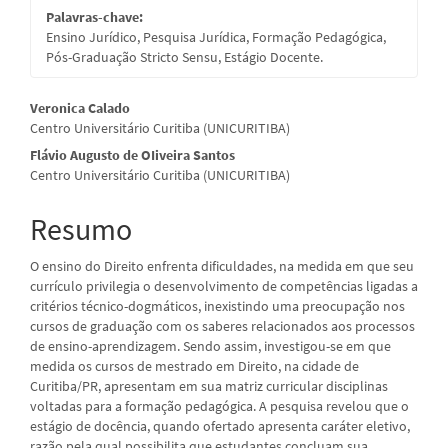
Palavras-chave:
Ensino Jurídico, Pesquisa Jurídica, Formação Pedagógica,
Pós-Graduação Stricto Sensu, Estágio Docente.
Conteúdo
Veronica Calado
Centro Universitário Curitiba (UNICURITIBA)
do
Flávio Augusto de OIiveira Santos
artigo
Centro Universitário Curitiba (UNICURITIBA)
principal
Resumo
O ensino do Direito enfrenta dificuldades, na medida em que seu
currículo privilegia o desenvolvimento de competências ligadas a
critérios técnico-dogmáticos, inexistindo uma preocupação nos
cursos de graduação com os saberes relacionados aos processos
de ensino-aprendizagem. Sendo assim, investigou-se em que
medida os cursos de mestrado em Direito, na cidade de
Curitiba/PR, apresentam em sua matriz curricular disciplinas
voltadas para a formação pedagógica. A pesquisa revelou que o
estágio de docência, quando ofertado apresenta caráter eletivo,
razão pela qual possibilita que estudantes concluam sua