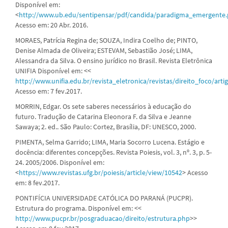
Disponível em:
<
http://www.ub.edu/sentipensar/pdf/candida/paradigma_emergente.
Acesso em: 20 Abr. 2016.
MORAES, Patrícia Regina de; SOUZA, Indira Coelho de; PINTO,
Denise Almada de Oliveira; ESTEVAM, Sebastião José; LIMA,
Alessandra da Silva. O ensino jurídico no Brasil. Revista Eletrônica
UNIFIA Disponível em: <<
http://www.unifia.edu.br/revista_eletronica/revistas/direito_foco/art
Acesso em: 7 fev.2017.
MORRIN, Edgar. Os sete saberes necessários à educação do
futuro. Tradução de Catarina Eleonora F. da Silva e Jeanne
Sawaya; 2. ed.. São Paulo: Cortez, Brasília, DF: UNESCO, 2000.
PIMENTA, Selma Garrido; LIMA, Maria Socorro Lucena. Estágio e
docência: diferentes concepções. Revista Poiesis, vol. 3, nº. 3, p. 5-
24. 2005/2006. Disponível em:
<
https://www.revistas.ufg.br/poiesis/article/view/10542
> Acesso
em: 8 fev.2017.
PONTIFÍCIA UNIVERSIDADE CATÓLICA DO PARANÁ (PUCPR).
Estrutura do programa. Disponível em: <<
http://www.pucpr.br/posgraduacao/direito/estrutura.php
>>