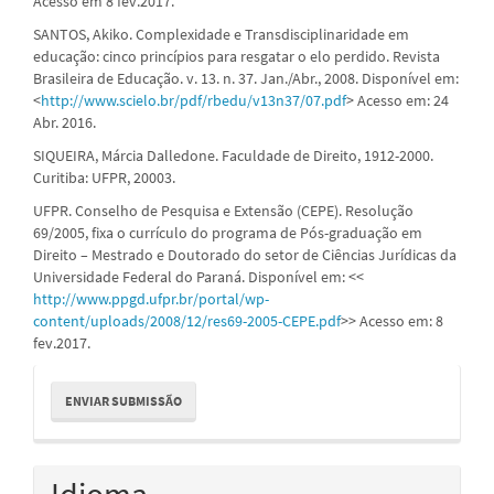
Acesso em 8 fev.2017.
SANTOS, Akiko. Complexidade e Transdisciplinaridade em
educação: cinco princípios para resgatar o elo perdido. Revista
Brasileira de Educação. v. 13. n. 37. Jan./Abr., 2008. Disponível em:
<
http://www.scielo.br/pdf/rbedu/v13n37/07.pdf
> Acesso em: 24
Abr. 2016.
SIQUEIRA, Márcia Dalledone. Faculdade de Direito, 1912-2000.
Curitiba: UFPR, 20003.
UFPR. Conselho de Pesquisa e Extensão (CEPE). Resolução
69/2005, fixa o currículo do programa de Pós-graduação em
Direito – Mestrado e Doutorado do setor de Ciências Jurídicas da
Universidade Federal do Paraná. Disponível em: <<
http://www.ppgd.ufpr.br/portal/wp-
content/uploads/2008/12/res69-2005-CEPE.pdf
>> Acesso em: 8
fev.2017.
Enviar
ENVIAR SUBMISSÃO
Submissão
Idioma