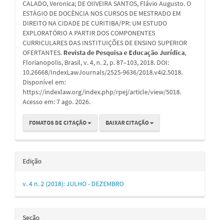
CALADO, Veronica; DE OIIVEIRA SANTOS, Flávio Augusto. O
artigo
ESTÁGIO DE DOCÊNCIA NOS CURSOS DE MESTRADO EM
DIREITO NA CIDADE DE CURITIBA/PR: UM ESTUDO
EXPLORATÓRIO A PARTIR DOS COMPONENTES
CURRICULARES DAS INSTITUIÇÕES DE ENSINO SUPERIOR
OFERTANTES.
Revista de Pesquisa e Educação Jurídica
,
Florianopolis, Brasil, v. 4, n. 2, p. 87–103, 2018. DOI:
10.26668/IndexLawJournals/2525-9636/2018.v4i2.5018.
Disponível em:
https://indexlaw.org/index.php/rpej/article/view/5018.
Acesso em: 7 ago. 2026.
FOMATOS DE CITAÇÃO
BAIXAR CITAÇÃO
Edição
v. 4 n. 2 (2018): JULHO - DEZEMBRO
Seção