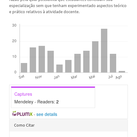
especialização sem que tenham experimentado aspectos teórico
e prático relativos à atividade docente.
Downloads
Captures
Mendeley - Readers:
2
-
see details
Detalhes
Como Citar
do