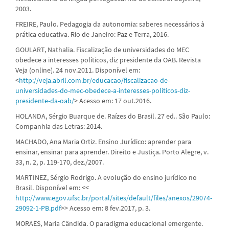
2003.
FREIRE, Paulo. Pedagogia da autonomia: saberes necessários à
prática educativa. Rio de Janeiro: Paz e Terra, 2016.
GOULART, Nathalia. Fiscalização de universidades do MEC
obedece a interesses políticos, diz presidente da OAB. Revista
Veja (online). 24 nov.2011. Disponível em:
<
http://veja.abril.com.br/educacao/fiscalizacao-de-
universidades-do-mec-obedece-a-interesses-politicos-diz-
presidente-da-oab/
> Acesso em: 17 out.2016.
HOLANDA, Sérgio Buarque de. Raízes do Brasil. 27 ed.. São Paulo:
Companhia das Letras: 2014.
MACHADO, Ana Maria Ortiz. Ensino Jurídico: aprender para
ensinar, ensinar para aprender. Direito e Justiça. Porto Alegre, v.
33, n. 2, p. 119-170, dez./2007.
MARTINEZ, Sérgio Rodrigo. A evolução do ensino jurídico no
Brasil. Disponível em: <<
http://www.egov.ufsc.br/portal/sites/default/files/anexos/29074-
29092-1-PB.pdf
>> Acesso em: 8 fev.2017, p. 3.
MORAES, Maria Cândida. O paradigma educacional emergente.