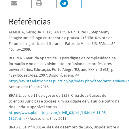
Referências
ALMEIDA, Geisa; BATISTA; SANTOS, Nelci; GRAFF, Stephanny.
Estágio: um diálogo entre teoria e prática. Crátillo: Revista de
Estudos Linguísticos e Literários. Patos de Minas: UNIPAM, p. 32-
40, nov.2009.
BEHRENS, Marilda Aparecida. O paradigma da complexidade na
formação e no desenvolvimento profissional de professores
universitários. Educação. Porto Alegre/RS, ano XXX, n. 3 (63), p.
439-455, set./dez. 2007. Disponível em: <<
http://revistaseletronicas.pucrs.br/ojs/index.php/faced/article/view/
Acesso em: 19 abr. 2016.
BRASIL. Lei de 11 de agosto de 1827, Crêa dous Cursos de
Sciencias Juridicas e Sociaes, um na cidade de S. Paulo e outro na
de Olinda. Disponível em: <<
https://www.planalto.gov.br/ccivil_03/leis/LIM/LIM-11-08-
1827.htm
>> Acesso em: 8 fev.2017.
BRASIL. Lei nº 4.881-A, de 6 de dezembro de 1965, Dispõe sobre o