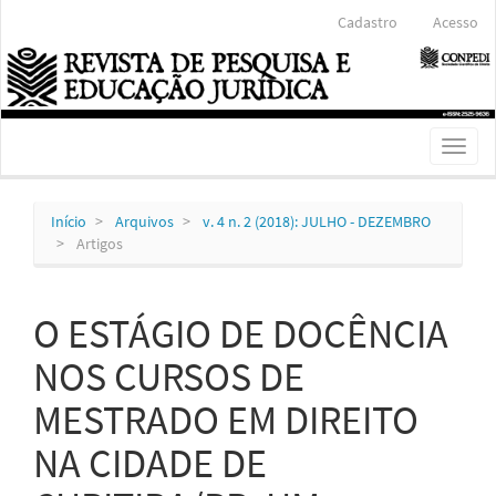
Navegação
Cadastro
Acesso
Principal
Conteúdo
principal
Barra
Lateral
Toggl
naviga
Início
Arquivos
v. 4 n. 2 (2018): JULHO - DEZEMBRO
Artigos
O ESTÁGIO DE DOCÊNCIA
NOS CURSOS DE
MESTRADO EM DIREITO
NA CIDADE DE