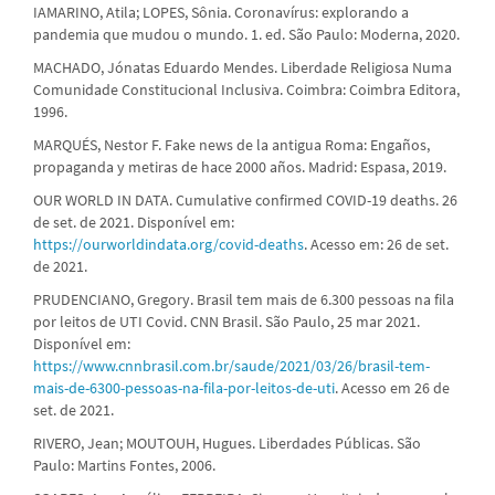
IAMARINO, Atila; LOPES, Sônia. Coronavírus: explorando a
pandemia que mudou o mundo. 1. ed. São Paulo: Moderna, 2020.
MACHADO, Jónatas Eduardo Mendes. Liberdade Religiosa Numa
Comunidade Constitucional Inclusiva. Coimbra: Coimbra Editora,
1996.
MARQUÉS, Nestor F. Fake news de la antigua Roma: Engaños,
propaganda y metiras de hace 2000 años. Madrid: Espasa, 2019.
OUR WORLD IN DATA. Cumulative confirmed COVID-19 deaths. 26
de set. de 2021. Disponível em:
https://ourworldindata.org/covid-deaths
. Acesso em: 26 de set.
de 2021.
PRUDENCIANO, Gregory. Brasil tem mais de 6.300 pessoas na fila
por leitos de UTI Covid. CNN Brasil. São Paulo, 25 mar 2021.
Disponível em:
https://www.cnnbrasil.com.br/saude/2021/03/26/brasil-tem-
mais-de-6300-pessoas-na-fila-por-leitos-de-uti
. Acesso em 26 de
set. de 2021.
RIVERO, Jean; MOUTOUH, Hugues. Liberdades Públicas. São
Paulo: Martins Fontes, 2006.