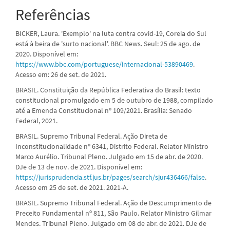
Referências
BICKER, Laura. 'Exemplo' na luta contra covid-19, Coreia do Sul
está à beira de 'surto nacional'. BBC News. Seul: 25 de ago. de
2020. Disponível em:
https://www.bbc.com/portuguese/internacional-53890469
.
Acesso em: 26 de set. de 2021.
BRASIL. Constituição da República Federativa do Brasil: texto
constitucional promulgado em 5 de outubro de 1988, compilado
até a Emenda Constitucional nº 109/2021. Brasília: Senado
Federal, 2021.
BRASIL. Supremo Tribunal Federal. Ação Direta de
Inconstitucionalidade nº 6341, Distrito Federal. Relator Ministro
Marco Aurélio. Tribunal Pleno. Julgado em 15 de abr. de 2020.
DJe de 13 de nov. de 2021. Disponível em:
https://jurisprudencia.stf.jus.br/pages/search/sjur436466/false
.
Acesso em 25 de set. de 2021. 2021-A.
BRASIL. Supremo Tribunal Federal. Ação de Descumprimento de
Preceito Fundamental nº 811, São Paulo. Relator Ministro Gilmar
Mendes. Tribunal Pleno. Julgado em 08 de abr. de 2021. DJe de