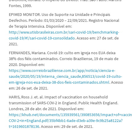
Fontes, 1999.
EPIMED MONITOR. Uso de Suporte na Unidade e Principais
Desfechos. Período: 01/03/2020 – 22/09/2021. Registro Nacional
de Terapia Intensiva. Disponível em:
http://www.utisbrasileiras.com.br/sari-covid-19/benchmarking-
covid-19/#!/sari-covid-19-consolidado
. Acesso em: 27 de set. de
2021.
FERNANDES, Mariana. Covid-19: culto em igreja nos EUA deixa
38% dos fiéis contaminados. Correio Braziliense, 19 de maio de
2020. Disponível em:
https://www.correiobraziliense.com.br/app/noticia/ciencia-e-
saude/2020/05/19/interna_ciencia_saude,856513/covid-19-culto-
em-igreja-nos-eua-deixa-38-dos-fieis-contaminados.shtml
. Acesso
em: 26 de set. de 2021.
HARIS, Ross J. et. al. Impact of vaccination on household
transmission of SARS-COV-2 in England. Public Health England.
Londres, 28 de abr. de 2021. Disponível em:
https://khub.net/documents/135939561/390853656/Impact+of+vacci
COV-2+in+England.pdf/35bf4bb1-6ade-d3eb-a39e-9c9b25a8122a?
t=1619601878136
. Acesso em: 29 de set. de 2021.