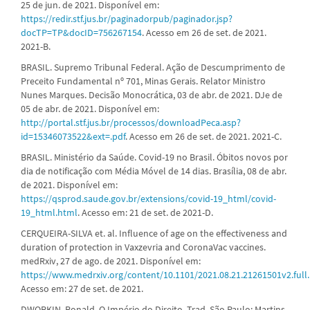
25 de jun. de 2021. Disponível em:
https://redir.stf.jus.br/paginadorpub/paginador.jsp?
docTP=TP&docID=756267154
. Acesso em 26 de set. de 2021.
2021-B.
BRASIL. Supremo Tribunal Federal. Ação de Descumprimento de
Preceito Fundamental nº 701, Minas Gerais. Relator Ministro
Nunes Marques. Decisão Monocrática, 03 de abr. de 2021. DJe de
05 de abr. de 2021. Disponível em:
http://portal.stf.jus.br/processos/downloadPeca.asp?
id=15346073522&ext=.pdf
. Acesso em 26 de set. de 2021. 2021-C.
BRASIL. Ministério da Saúde. Covid-19 no Brasil. Óbitos novos por
dia de notificação com Média Móvel de 14 dias. Brasília, 08 de abr.
de 2021. Disponível em:
https://qsprod.saude.gov.br/extensions/covid-19_html/covid-
19_html.html
. Acesso em: 21 de set. de 2021-D.
CERQUEIRA-SILVA et. al. Influence of age on the effectiveness and
duration of protection in Vaxzevria and CoronaVac vaccines.
medRxiv, 27 de ago. de 2021. Disponível em:
https://www.medrxiv.org/content/10.1101/2021.08.21.21261501v2.full
Acesso em: 27 de set. de 2021.
DWORKIN, Ronald. O Império do Direito. Trad. São Paulo: Martins