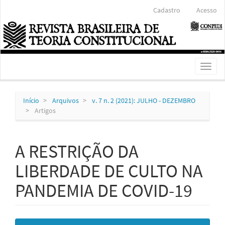
Navegação
Cadastro
Acesso
Principal
Conteúdo
principal
Barra
Lateral
Toggl
naviga
Início
Arquivos
v. 7 n. 2 (2021): JULHO - DEZEMBRO
Artigos
A RESTRIÇÃO DA
LIBERDADE DE CULTO NA
PANDEMIA DE COVID-19