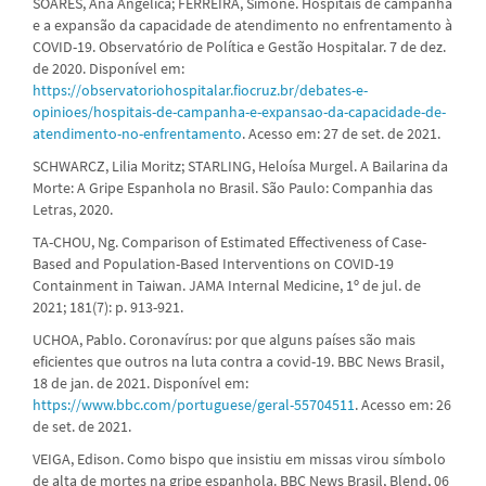
SOARES, Ana Angélica; FERREIRA, Simone. Hospitais de campanha
e a expansão da capacidade de atendimento no enfrentamento à
COVID-19. Observatório de Política e Gestão Hospitalar. 7 de dez.
de 2020. Disponível em:
https://observatoriohospitalar.fiocruz.br/debates-e-
opinioes/hospitais-de-campanha-e-expansao-da-capacidade-de-
atendimento-no-enfrentamento
. Acesso em: 27 de set. de 2021.
SCHWARCZ, Lilia Moritz; STARLING, Heloísa Murgel. A Bailarina da
Morte: A Gripe Espanhola no Brasil. São Paulo: Companhia das
Letras, 2020.
TA-CHOU, Ng. Comparison of Estimated Effectiveness of Case-
Based and Population-Based Interventions on COVID-19
Containment in Taiwan. JAMA Internal Medicine, 1º de jul. de
2021; 181(7): p. 913-921.
UCHOA, Pablo. Coronavírus: por que alguns países são mais
eficientes que outros na luta contra a covid-19. BBC News Brasil,
18 de jan. de 2021. Disponível em:
https://www.bbc.com/portuguese/geral-55704511
. Acesso em: 26
de set. de 2021.
VEIGA, Edison. Como bispo que insistiu em missas virou símbolo
de alta de mortes na gripe espanhola. BBC News Brasil, Blend, 06