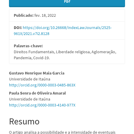
Barra
PDF
lateral
Publicado:
fev. 18, 2022
de
artigos
DOI:
https://doi.org/10.26668/IndexLawJournals/2525-
961X/2021.v7i2.8128
Palavras-chave:
Direitos Fundamentais, Liberdade religiosa, Aglomeração,
Pandemia, Covid-19.
Conteúdo
Gustavo Henrique Maia Garcia
Universidade de Itaúna
do
http://orcid.org/0000-0003-0485-863X
artigo
Paula Senra de Oliveira Amaral
Universidade de Itaúna
principal
http://orcid.org/0000-0003-4140-977X
Resumo
O artigo analisa a possibilidade e a intensidade de eventuais