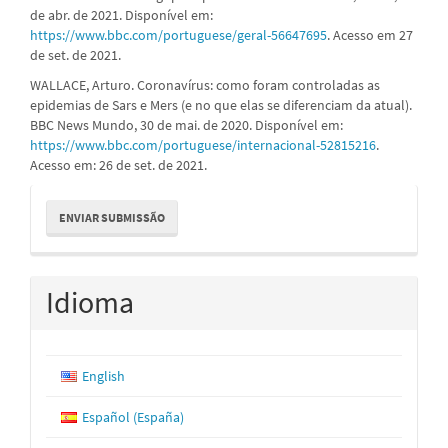
de abr. de 2021. Disponível em:
https://www.bbc.com/portuguese/geral-56647695
. Acesso em 27
de set. de 2021.
WALLACE, Arturo. Coronavírus: como foram controladas as
epidemias de Sars e Mers (e no que elas se diferenciam da atual).
BBC News Mundo, 30 de mai. de 2020. Disponível em:
https://www.bbc.com/portuguese/internacional-52815216
.
Acesso em: 26 de set. de 2021.
Enviar
ENVIAR SUBMISSÃO
Submissão
Idioma
English
Español (España)