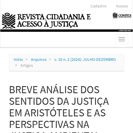
Navegação
Cadastro
Acesso
Principal
Conteúdo
principal
Barra
Lateral
Toggl
naviga
Início
Arquivos
v. 10 n. 2 (2024): JULHO-DEZEMBRO
Artigos
BREVE ANÁLISE DOS
SENTIDOS DA JUSTIÇA
EM ARISTÓTELES E AS
PERSPECTIVAS NA