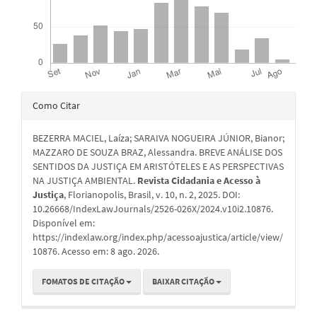
Detalhes
Como Citar
do
BEZERRA MACIEL, Laíza; SARAIVA NOGUEIRA JÚNIOR, Bianor;
artigo
MAZZARO DE SOUZA BRAZ, Alessandra. BREVE ANÁLISE DOS
SENTIDOS DA JUSTIÇA EM ARISTÓTELES E AS PERSPECTIVAS
NA JUSTIÇA AMBIENTAL.
Revista Cidadania e Acesso à
Justiça
, Florianopolis, Brasil, v. 10, n. 2, 2025. DOI:
10.26668/IndexLawJournals/2526-026X/2024.v10i2.10876.
Disponível em:
https://indexlaw.org/index.php/acessoajustica/article/view/
10876. Acesso em: 8 ago. 2026.
FOMATOS DE CITAÇÃO
BAIXAR CITAÇÃO