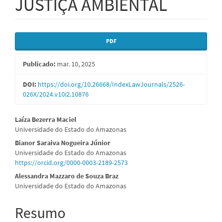
JUSTIÇA AMBIENTAL
Barra
PDF
lateral
Publicado:
mar. 10, 2025
de
artigos
DOI:
https://doi.org/10.26668/IndexLawJournals/2526-
026X/2024.v10i2.10876
Conteúdo
Laíza Bezerra Maciel
Universidade do Estado do Amazonas
do
Bianor Saraiva Nogueira Júnior
artigo
Universidade do Estado do Amazonas
https://orcid.org/0000-0003-2189-2573
principal
Alessandra Mazzaro de Souza Braz
Universidade do Estado do Amazonas
Resumo