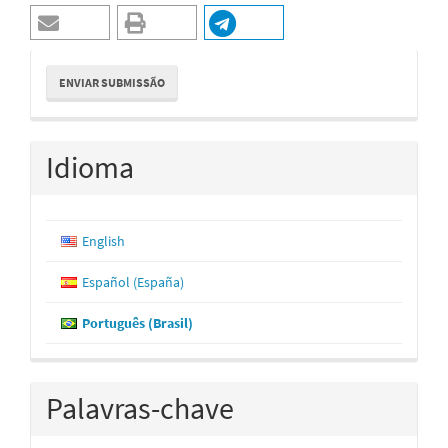
Enviar
ENVIAR SUBMISSÃO
Submissão
Idioma
English
Español (España)
Português (Brasil)
Palavras-chave