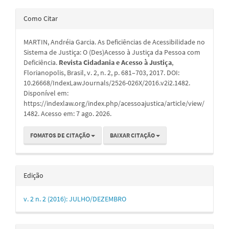
Detalhes
Como Citar
do
MARTIN, Andréia Garcia. As Deficiências de Acessibilidade no
artigo
Sistema de Justiça: O (Des)Acesso à Justiça da Pessoa com
Deficiência.
Revista Cidadania e Acesso à Justiça
,
Florianopolis, Brasil, v. 2, n. 2, p. 681–703, 2017. DOI:
10.26668/IndexLawJournals/2526-026X/2016.v2i2.1482.
Disponível em:
https://indexlaw.org/index.php/acessoajustica/article/view/
1482. Acesso em: 7 ago. 2026.
FOMATOS DE CITAÇÃO
BAIXAR CITAÇÃO
Edição
v. 2 n. 2 (2016): JULHO/DEZEMBRO