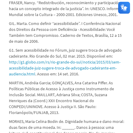
FRASER, Nancy. “Redistribución, reconocimiento y participación:
hacia un concepto integrado de la justicia”. In: UNESCO. Informe
Mundial sobre la Cultura – 2000-2001. Ediciones Unesco, 2001.
GIL. Marta. Como definir “acessibilidade”. I Conferência Nacional
dos Direitos da Pessoa com Deficiência - Acessibilidade: Você
Também tem Compromisso. Caderno de Textos, Brasília, 12 a 15
de maio de 2006.
G1. Sem acessibilidade no Fórum, juiz sugere troca de advogado
cadeirante. Rio Grande do Sul, 02 mar. 2015. Disponível em:
http://g1.globo.com/rs/rio-grande-do-sul/noticia/2015/03/sem-
acessibilidade-juiz-sugere-troca-de-advogado-cadeirante-em-
audiencia.html
. Acesso em: 14 set. 2016.
MARTIN, Andréia Garcia; GONÇALVES, Ana Catarina Piffer. As
Políticas Públicas de Acesso à Justiça como Instrumento de
Inclusão Social. MAILLART, Adriana Silva; COSTA, Suzana
Henriques da (Coord.) XXII Encontro Nacional do
CONPEDI/UNINOVE. Acesso à Justiça II. São Paulo:
Florianópolis/FUNJAB, 2013.
MORAES, Maria Celina Bodin de. Dignidade humana e dano moral:
duas faces de uma moeda. In: ______. Danos à pessoa: uma