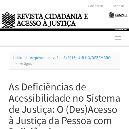
Navegação
Cadastro
Acesso
Principal
Conteúdo
principal
Barra
Lateral
Toggl
naviga
Início
Arquivos
v. 2 n. 2 (2016): JULHO/DEZEMBRO
Artigos
As Deficiências de
Acessibilidade no Sistema
de Justiça: O (Des)Acesso
à Justiça da Pessoa com