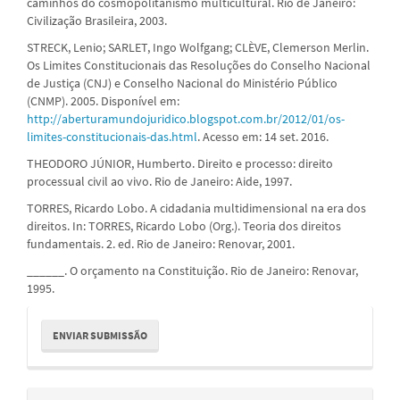
caminhos do cosmopolitanismo multicultural. Rio de Janeiro:
Civilização Brasileira, 2003.
STRECK, Lenio; SARLET, Ingo Wolfgang; CLÈVE, Clemerson Merlin.
Os Limites Constitucionais das Resoluções do Conselho Nacional
de Justiça (CNJ) e Conselho Nacional do Ministério Público
(CNMP). 2005. Disponível em:
http://aberturamundojuridico.blogspot.com.br/2012/01/os-
limites-constitucionais-das.html
. Acesso em: 14 set. 2016.
THEODORO JÚNIOR, Humberto. Direito e processo: direito
processual civil ao vivo. Rio de Janeiro: Aide, 1997.
TORRES, Ricardo Lobo. A cidadania multidimensional na era dos
direitos. In: TORRES, Ricardo Lobo (Org.). Teoria dos direitos
fundamentais. 2. ed. Rio de Janeiro: Renovar, 2001.
______. O orçamento na Constituição. Rio de Janeiro: Renovar,
1995.
Enviar
ENVIAR SUBMISSÃO
Submissão