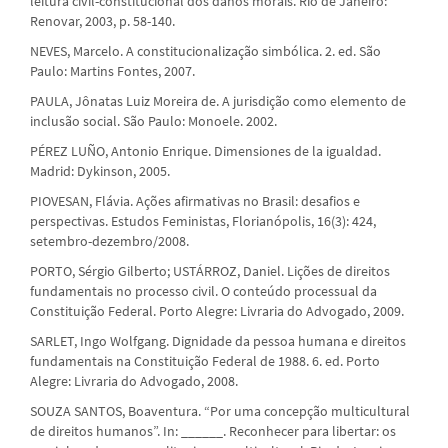
leitura civil-constitucional dos danos morais. Rio de Janeiro:
Renovar, 2003, p. 58-140.
NEVES, Marcelo. A constitucionalização simbólica. 2. ed. São
Paulo: Martins Fontes, 2007.
PAULA, Jônatas Luiz Moreira de. A jurisdição como elemento de
inclusão social. São Paulo: Monoele. 2002.
PÉREZ LUÑO, Antonio Enrique. Dimensiones de la igualdad.
Madrid: Dykinson, 2005.
PIOVESAN, Flávia. Ações afirmativas no Brasil: desafios e
perspectivas. Estudos Feministas, Florianópolis, 16(3): 424,
setembro-dezembro/2008.
PORTO, Sérgio Gilberto; USTÁRROZ, Daniel. Lições de direitos
fundamentais no processo civil. O conteúdo processual da
Constituição Federal. Porto Alegre: Livraria do Advogado, 2009.
SARLET, Ingo Wolfgang. Dignidade da pessoa humana e direitos
fundamentais na Constituição Federal de 1988. 6. ed. Porto
Alegre: Livraria do Advogado, 2008.
SOUZA SANTOS, Boaventura. “Por uma concepção multicultural
de direitos humanos”. In: ______. Reconhecer para libertar: os