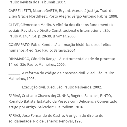
Paulo: Revista dos Tribunais, 2007.
CAPPELLETTI, Mauro; GARTH, Bryant. Acesso à justiça. Trad. de
Ellen Gracie Northfleet. Porto Alegre: Sérgio Antonio Fabris, 1998.
CLÈVE, Clèmenson Merlin. A eficácia dos direitos fundamentais
sociais. Revista de Direito Constitucional e Internacional, São
Paulo v. 14, n. 54, p. 28-39, jan/mar. 2006.
COMPARATO, Fábio Konder. A afirmação histórica dos direitos
humanos. 4 ed. São Paulo: Saraiva, 2004.
DINAMARCO, Cândido Rangel. A instrumentalidade do processo.
14. ed. São Paulo: Malheiros, 2009.
______. A reforma do código de processo civil. 2. ed. São Paulo:
Malheiros, 1995.
______. Execução civil. 8. ed. São Paulo: Malheiros, 2002.
FARIAS, Cristiano Chaves de; CUNHA, Rogério Sanches; PINTO,
Ronaldo Batista. Estatuto da Pessoa com Deficiência Comentado,
artigo por artigo. Salvador: JusPodivm, 2016.
FARIAS, José Fernando de Castro. A origem do direito de
solidariedade. Rio de Janeiro: Renovar, 1998.