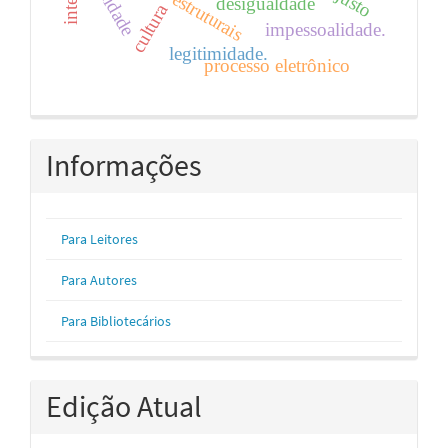
legalidade
desigualdade
cultura
impessoalidade.
legitimidade.
processo eletrônico
Informações
Para Leitores
Para Autores
Para Bibliotecários
Edição Atual