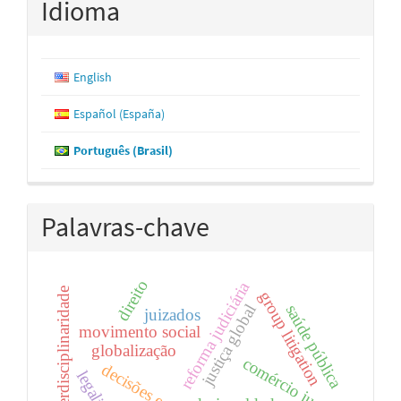
Idioma
English
Español (España)
Português (Brasil)
Palavras-chave
direito
reforma judiciária
interdisciplinaridade
group litigation
saúde pública
justiça global
juizados
movimento social
globalização
comércio justo
decisões estruturais