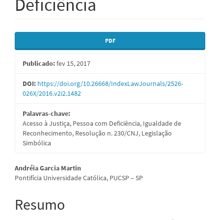
Deficiência
Barra
PDF
lateral
Publicado:
fev 15, 2017
de
artigos
DOI:
https://doi.org/10.26668/IndexLawJournals/2526-
026X/2016.v2i2.1482
Palavras-chave:
Acesso à Justiça, Pessoa com Deficiência, Igualdade de
Reconhecimento, Resolução n. 230/CNJ, Legislação
Simbólica
Conteúdo
Andréia Garcia Martin
Pontifícia Universidade Católica, PUCSP – SP
do
artigo
Resumo
principal