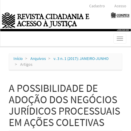
Navegação
Cadastro
Acesso
Principal
Conteúdo
principal
Barra
Lateral
Toggl
naviga
Início
Arquivos
v. 3 n. 1 (2017): JANEIRO-JUNHO
Artigos
A POSSIBILIDADE DE
ADOÇÃO DOS NEGÓCIOS
JURÍDICOS PROCESSUAIS
EM AÇÕES COLETIVAS