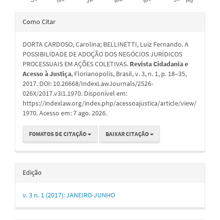
Detalhes
Como Citar
do
DORTA CARDOSO, Carolina; BELLINETTI, Luiz Fernando. A
artigo
POSSIBILIDADE DE ADOÇÃO DOS NEGÓCIOS JURÍDICOS
PROCESSUAIS EM AÇÕES COLETIVAS.
Revista Cidadania e
Acesso à Justiça
, Florianopolis, Brasil, v. 3, n. 1, p. 18–35,
2017. DOI: 10.26668/IndexLawJournals/2526-
026X/2017.v3i1.1970. Disponível em:
https://indexlaw.org/index.php/acessoajustica/article/view/
1970. Acesso em: 7 ago. 2026.
FOMATOS DE CITAÇÃO
BAIXAR CITAÇÃO
Edição
v. 3 n. 1 (2017): JANEIRO-JUNHO