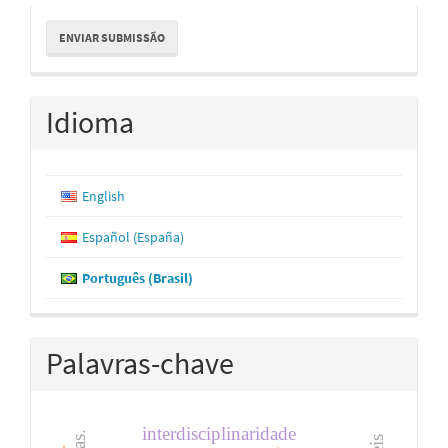
Enviar
ENVIAR SUBMISSÃO
Submissão
Idioma
English
Español (España)
Português (Brasil)
Palavras-chave
interdisciplinaridade