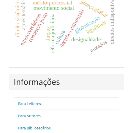
ações temáticas.
direitos indisponíveis
justiça global
direito sistêmico.
mérito processual
movimento social
decisões estruturais
comércio justo
musterverfahren
reforma judiciária
globalização
legalidade
direito
cultura
desigualdade
juizados
Informações
Para Leitores
Para Autores
Para Bibliotecários