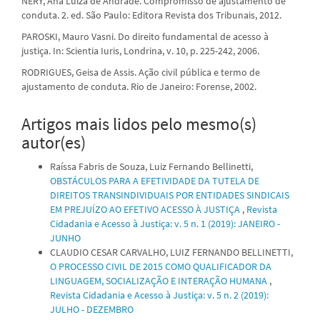
NERY, Ana Luíza de Andrade. Compromisso de ajustamento de
conduta. 2. ed. São Paulo: Editora Revista dos Tribunais, 2012.
PAROSKI, Mauro Vasni. Do direito fundamental de acesso à
justiça. In: Scientia Iuris, Londrina, v. 10, p. 225-242, 2006.
RODRIGUES, Geisa de Assis. Ação civil pública e termo de
ajustamento de conduta. Rio de Janeiro: Forense, 2002.
Artigos mais lidos pelo mesmo(s)
autor(es)
Raíssa Fabris de Souza, Luiz Fernando Bellinetti,
OBSTÁCULOS PARA A EFETIVIDADE DA TUTELA DE
DIREITOS TRANSINDIVIDUAIS POR ENTIDADES SINDICAIS
EM PREJUÍZO AO EFETIVO ACESSO À JUSTIÇA
,
Revista
Cidadania e Acesso à Justiça: v. 5 n. 1 (2019): JANEIRO -
JUNHO
CLAUDIO CESAR CARVALHO, LUIZ FERNANDO BELLINETTI,
O PROCESSO CIVIL DE 2015 COMO QUALIFICADOR DA
LINGUAGEM, SOCIALIZAÇÃO E INTERAÇÃO HUMANA
,
Revista Cidadania e Acesso à Justiça: v. 5 n. 2 (2019):
JULHO - DEZEMBRO