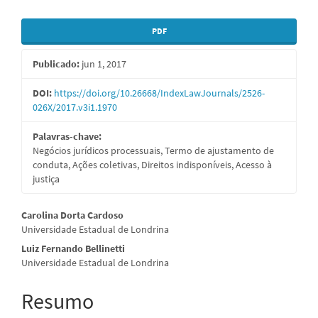
Barra
PDF
lateral
Publicado:
jun 1, 2017
de
artigos
DOI:
https://doi.org/10.26668/IndexLawJournals/2526-
026X/2017.v3i1.1970
Palavras-chave:
Negócios jurídicos processuais, Termo de ajustamento de
conduta, Ações coletivas, Direitos indisponíveis, Acesso à
justiça
Conteúdo
Carolina Dorta Cardoso
Universidade Estadual de Londrina
do
Luiz Fernando Bellinetti
artigo
Universidade Estadual de Londrina
principal
Resumo