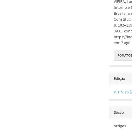
VIEIRA, Lu
artigo
Interno e 
Brasileiro
Constituc
p. 102–119
3931_conp
https://in
em: 7 ago.
FOMATOS
Edição
v. 1 n. 15
Seção
Artigos