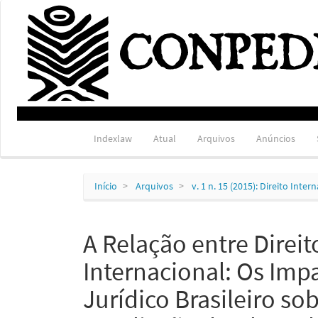
Navegação
Principal
Conteúdo
principal
Barra
Lateral
Indexlaw
Atual
Arquivos
Anúncios
Início
Arquivos
v. 1 n. 15 (2015): Direito Int
A Relação entre Direit
Internacional: Os Imp
Jurídico Brasileiro so