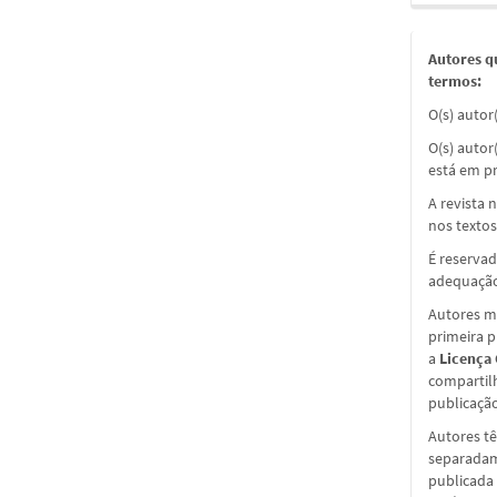
Autores q
termos:
O(s) autor
O(s) autor
está em pr
A revista 
nos textos
É reservad
adequação
Autores ma
primeira 
a
Licença
compartil
publicação 
Autores tê
separadame
publicada 