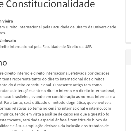
e Constitucionalidade
údo
n Vieira
m Direito Internacional pela Faculdade de Direito da Universidade
res.
 Vedovato
reito Internacional pela Faculdade de Direito da USP.
pal
mo
re direito interno e direito internacional, efetivada por decisões
um tema recorrente tanto do direito internacional dos direitos
to do direito constitucional. O presente artigo tem como
tratar as interações entre o direito interno e o direito internacional,
o caso brasileiro, levando em consideração as normas internas e a
ial. Para tanto, será utilizado o método dogmático, que envolve a
normas relativas ao tema no cenário internacional e interno, com
empírica, tendo em vista a análise de casos em que a questão foi
este tocante, será dada especial ênfase à temática do bloco de
alidade e à sua ampliação derivada da inclusão dos tratados de