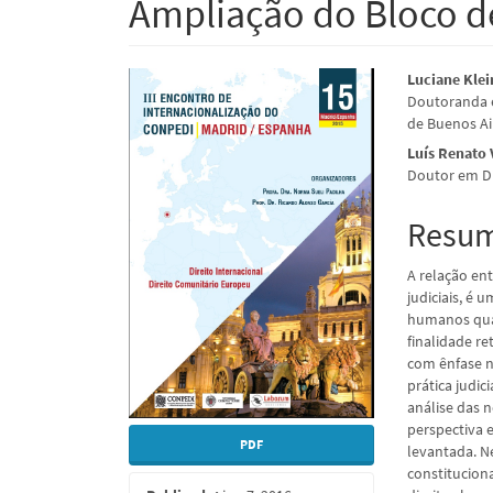
Ampliação do Bloco d
Barra
Conte
Luciane Klei
Doutoranda e
lateral
do
de Buenos Ai
de
artigo
Luís Renato
Doutor em Di
artigos
princi
Resu
A relação ent
judiciais, é 
humanos quan
finalidade re
com ênfase n
prática judic
análise das 
perspectiva 
PDF
levantada. N
constitucion