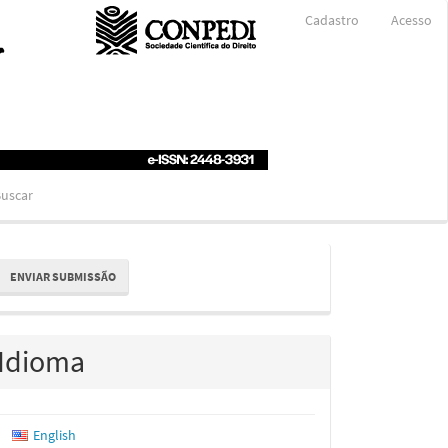
Cadastro
Acesso
uscar
nviar
ENVIAR SUBMISSÃO
ubmissão
Idioma
English