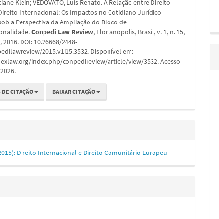
ciane Klein; VEDOVATO, Luís Renato. A Relação entre Direito
Direito Internacional: Os Impactos no Cotidiano Jurídico
 sob a Perspectiva da Ampliação do Bloco de
ionalidade.
Conpedi Law Review
, Florianopolis, Brasil, v. 1, n. 15,
, 2016. DOI: 10.26668/2448-
edilawreview/2015.v1i15.3532. Disponível em:
dexlaw.org/index.php/conpedireview/article/view/3532. Acesso
 2026.
 DE CITAÇÃO
BAIXAR CITAÇÃO
 (2015): Direito Internacional e Direito Comunitário Europeu