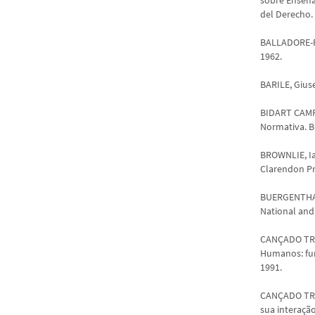
del Derecho. 
BALLADORE-PAL
1962.
BARILE, Giuse
BIDART CAMPO
Normativa. Bu
BROWNLIE, Ian
Clarendon Pr
BUERGENTHAL,
National and 
CANÇADO TRIN
Humanos: fun
1991.
CANÇADO TRIN
sua interaçã