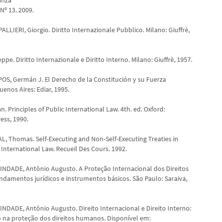
Nº 13. 2009.
LIERI, Giorgio. Diritto Internazionale Pubblico. Milano: Giuffrè,
ppe. Diritto Internazionale e Diritto Interno. Milano: Giuffrè, 1957.
S, Germán J. El Derecho de la Constitución y su Fuerza
enos Aires: Ediar, 1995.
. Principles of Public International Law. 4th. ed. Oxford:
ess, 1990.
 Thomas. Self-Executing and Non-Self-Executing Treaties in
International Law. Recueil Des Cours. 1992.
DADE, Antônio Augusto. A Proteção Internacional dos Direitos
damentos jurídicos e instrumentos básicos. São Paulo: Saraiva,
DADE, Antônio Augusto. Direito Internacional e Direito Interno:
o na proteção dos direitos humanos. Disponível em: