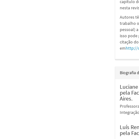
capítulo d
nesta revi
Autores tê
trabalho o
pessoal) a
isso pode
citação do
em
http://
Biografia 
Luciane 
pela Fa
Aires.
Professora
Integração
Luís Re
pela Fac