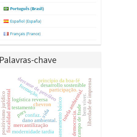
Português (Brasil)
Español (España)
Français (France)
Palavras-chave
derrame de petróleo
princípio da boa-fé
liberdade de imprensa
desarrollo sostenible
formação.
participação.
tutela ambiental.
fiscalidad ambiental
positivismo jurídico
bem viver.
logística reversa
saneamento básico
chevron
campo de frade
testamento
vida
pnrs
democracia.
confaz.
dano ambiental.
mercantilização
modernidade tardia