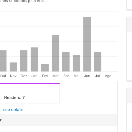
nos ratificados pelo Brasil.
 - Readers:
7
-
see details
hes
r