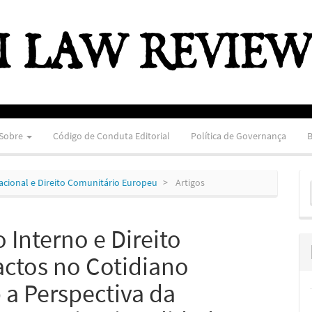
Sobre
Código de Conduta Editorial
Política de Governança
B
E
ernacional e Direito Comunitário Europeu
Artigos
S
o Interno e Direito
actos no Cotidiano
b a Perspectiva da