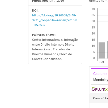
direitos huma
Publicado:
jun 7, 2016
Downloads
DOI:
https://doi.org/10.26668/2448-
3931_conpedilawreview/2015.v
1i15.3532
Palavras-chave:
Cortes Internacionais, Interação
entre Direito Interno e Direito
Internacional, Tratados de
Direitos Humanos, Bloco de
Constitucionalidade.
Captures
Mendeley
Detal
Como Cita
do