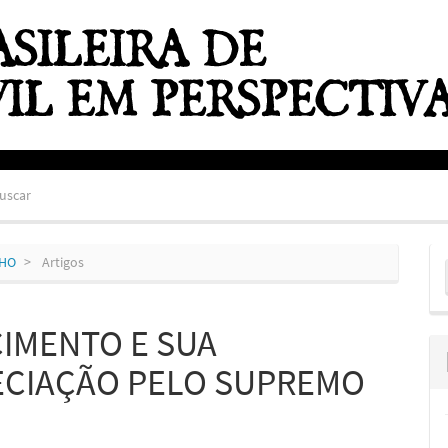
uscar
E
NHO
Artigos
S
CIMENTO E SUA
ECIAÇÃO PELO SUPREMO