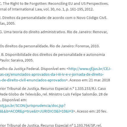
C. The Right to Be Forgotten: Reconciling EU and US Perspectives.
nal of International Law, vol. 30, no. 1, p. 161-195, 2012.
R. Direitos da personalidade: de acordo com o Novo Código Civil.
las, 2005.
. Uma teoria do direito administrativo. Rio de Janeiro: Renovar,
 Os direitos da personalidade. Rio de Janeiro: Forense, 2010.
. B. Disponibilidade dos direitos de personalidade e autonomia
Paulo: Saraiva, 2005.
elho da Justiça Federal. Disponível em: <
http://www.cjf.jus.br/CEJ-
s-cej/enunciados-aprovados-da-i-iii-iv-e-v-jornada-de-direito-
s-de-direito-civil-enunciados-aprovados
>. Acesso em: 21 mar. 2018
ior Tribunal de Justiça. Recurso Especial n.º 1.335.153/RJ. Caso
 Rede Globo de Televisão, rel. Ministro Luis Felipe Salomão. 28 de
. Disponível em:
stj.jus.br/SCON/jurisprudencia/doc.jsp?
53&&b=ACOR&p=true&t=JURIDICO&l=10&i=3
>. Acesso em: 20 fev.
ior Tribunal de Justiça. Recurso Especial nº 1.193.764/SP, rel.