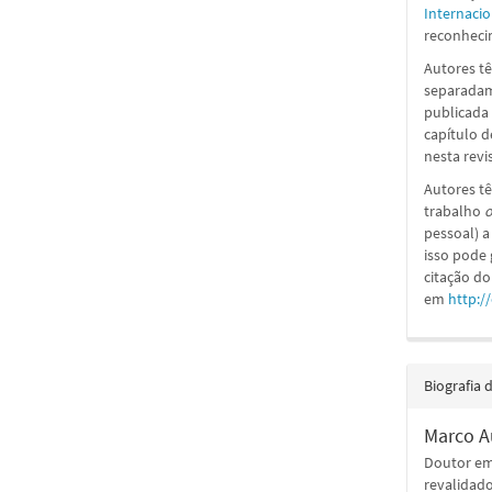
Internacio
reconhecim
Autores tê
separadame
publicada 
capítulo d
nesta revi
Autores tê
trabalho
o
pessoal) a
isso pode
citação do
em
http:/
Biografia 
Marco A
Doutor em 
revalidado