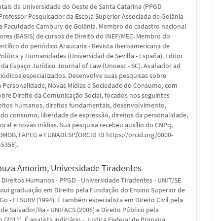
ais da Universidade do Oeste de Santa Catarina (PPGD
Professor Pesquisador da Escola Superior Associada de Goiânia
da Faculdade Cambury de Goiânia. Membro do cadastro nacional
ores (BASIS) de cursos de Direito do INEP/MEC. Membro do
ntífico do periódico Araucaria - Revista Iberoamericana de
 Política y Humanidades (Universidad de Sevilla - España). Editor
 da Espaço Jurídico Journal of Law (Unoesc - SC). Avaliador ad
iódicos especializados. Desenvolve suas pesquisas sobre
da Personalidade, Novas Mídias e Sociedade do Consumo, com
bre Direito da Comunicação Social, focados nos seguintes
reitos humanos, direitos fundamentais, desenvolvimento,
do consumo, liberdade de expressão, direitos da personalidade,
toral e novas mídias. Sua pesquisa recebeu auxílio do CNPq,
MOB, FAPEG e FUNADESP.[ORCID ID https://orcid.org/0000-
-5358].
ouza Amorim,
Universidade Tiradentes
 Direitos Humanos - PPGD - Universidade Tiradentes - UNIT/SE
ssui graduação em Direito pela Fundação do Ensino Superior de
Go - FESURV (1994). É também especialista em Direito Civil pela
de Salvador/Ba - UNIFACS (2006) e Direito Público pela
(2011). É analista judiciário - Justiça Federal de Primeira