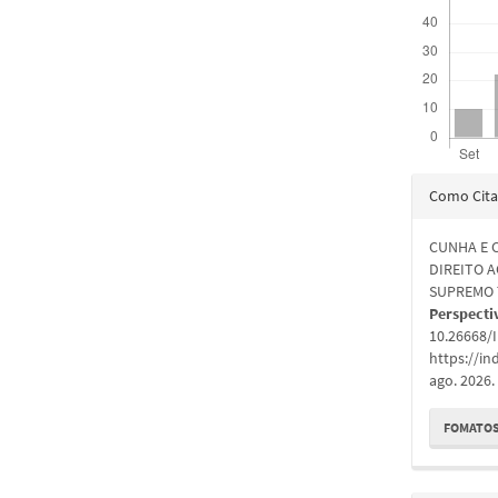
Detal
Como Cita
do
CUNHA E C
artigo
DIREITO 
SUPREMO 
Perspecti
10.26668/
https://in
ago. 2026.
FOMATOS