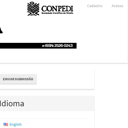
Cadastro
Acesso
nviar
ENVIAR SUBMISSÃO
ubmissão
Idioma
English