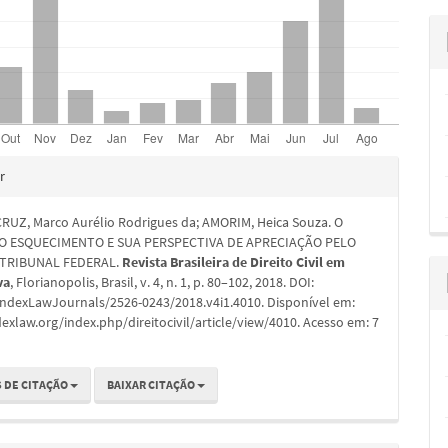
hes
r
RUZ, Marco Aurélio Rodrigues da; AMORIM, Heica Souza. O
AO ESQUECIMENTO E SUA PERSPECTIVA DE APRECIAÇÃO PELO
TRIBUNAL FEDERAL.
Revista Brasileira de Direito Civil em
va
, Florianopolis, Brasil, v. 4, n. 1, p. 80–102, 2018. DOI:
IndexLawJournals/2526-0243/2018.v4i1.4010. Disponível em:
dexlaw.org/index.php/direitocivil/article/view/4010. Acesso em: 7
 DE CITAÇÃO
BAIXAR CITAÇÃO