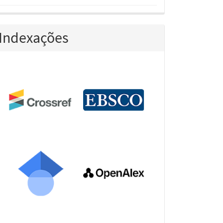
Indexações