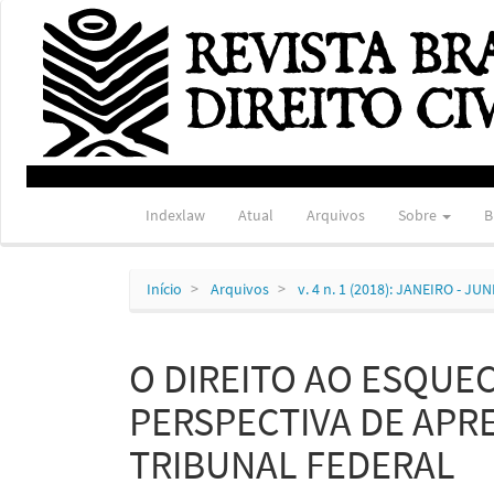
Navegação
Principal
Conteúdo
principal
Barra
Lateral
Indexlaw
Atual
Arquivos
Sobre
B
Início
Arquivos
v. 4 n. 1 (2018): JANEIRO - JU
O DIREITO AO ESQUE
PERSPECTIVA DE APR
TRIBUNAL FEDERAL