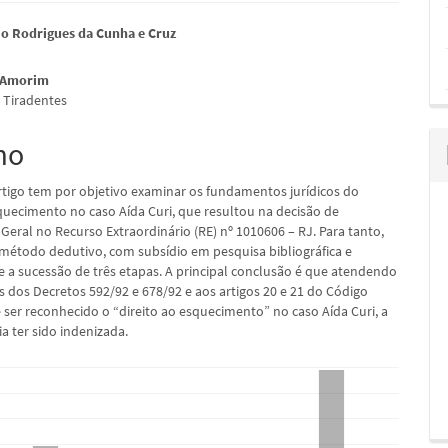
údo
io Rodrigues da Cunha e Cruz
 Amorim
 Tiradentes
pal
mo
rtigo tem por objetivo examinar os fundamentos jurídicos do
squecimento no caso Aída Curi, que resultou na decisão de
Geral no Recurso Extraordinário (RE) nº 1010606 – RJ. Para tanto,
o método dedutivo, com subsídio em pesquisa bibliográfica e
 a sucessão de três etapas. A principal conclusão é que atendendo
s dos Decretos 592/92 e 678/92 e aos artigos 20 e 21 do Código
e ser reconhecido o “direito ao esquecimento” no caso Aída Curi, a
ia ter sido indenizada.