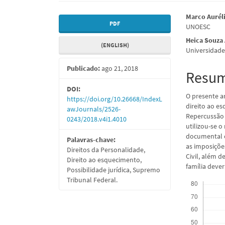
Barra
Conte
Marco Aurél
PDF
UNOESC
lateral
do
Heica Souza
(ENGLISH)
de
artigo
Universidade
artigos
princi
Publicado:
ago 21, 2018
Resu
DOI:
O presente a
https://doi.org/10.26668/IndexL
direito ao e
awJournals/2526-
Repercussão 
0243/2018.v4i1.4010
utilizou-se 
documental e
Palavras-chave:
as imposiçõe
Direitos da Personalidade,
Civil, além d
Direito ao esquecimento,
família dever
Possibilidade jurídica, Supremo
Downloads
Tribunal Federal.