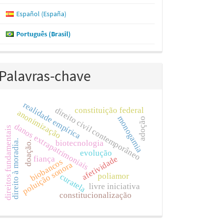
Español (España)
Português (Brasil)
Palavras-chave
realidade empírica
direito civil contemporâneo
constituição federal
anonimização
monogamia
adoção
danos extrapatrimoniais
direitos fundamentais
direito à moradia.
biotecnologia
doação.
evolução
fiança
afetividade
biobancos
poluição sonora
poliamor
curatela
livre iniciativa
constitucionalização