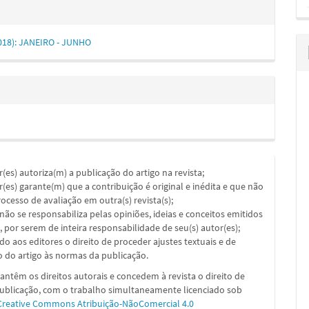
(2018): JANEIRO - JUNHO
or(es) autoriza(m) a publicação do artigo na revista;
or(es) garante(m) que a contribuição é original e inédita e que não
ocesso de avaliação em outra(s) revista(s);
a não se responsabiliza pelas opiniões, ideias e conceitos emitidos
, por serem de inteira responsabilidade de seu(s) autor(es);
ado aos editores o direito de proceder ajustes textuais e de
 do artigo às normas da publicação.
ntêm os direitos autorais e concedem à revista o direito de
publicação, com o trabalho simultaneamente licenciado sob
Creative Commons Atribuição-NãoComercial 4.0