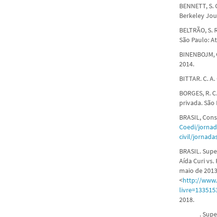
BENNETT, S. 
Berkeley Jour
BELTRÃO, S. 
São Paulo: At
BINENBOJM, G
2014.
BITTAR. C. A.
BORGES, R. C
privada. São 
BRASIL, Cons
Coedi/jornada
civil/jornada
BRASIL. Super
Aída Curi vs.
maio de 2013
<
http://www.
livre=13351
2018.
______. Super