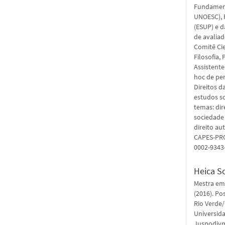
Fundament
UNOESC), 
(ESUP) e 
de avaliad
Comitê Cie
Filosofia,
Assistente
hoc de per
Direitos 
estudos so
temas: di
sociedade 
direito au
CAPES-PRO
0002-9343
Heica S
Mestra em
(2016). Po
Rio Verde/
Universida
Juspodivm 