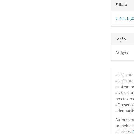
Edição
v. 4 n. 1 
Seção
Artigos
• O(s) aut
• O(s) aut
está em pr
• A revist
nos textos
• É reserv
adequação
Autores ma
primeira 
a
Licença