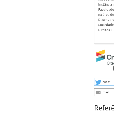
Instância 
Faculdade
na área de
Desenvolve
Sociedade
Direitos F
tweet
mail
Refer