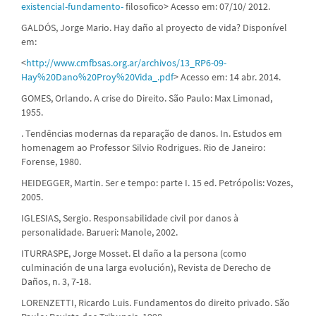
existencial-fundamento-
filosofico> Acesso em: 07/10/ 2012.
GALDÓS, Jorge Mario. Hay daño al proyecto de vida? Disponível
em:
<
http://www.cmfbsas.org.ar/archivos/13_RP6-09-
Hay%20Dano%20Proy%20Vida_.pdf
> Acesso em: 14 abr. 2014.
GOMES, Orlando. A crise do Direito. São Paulo: Max Limonad,
1955.
. Tendências modernas da reparação de danos. In. Estudos em
homenagem ao Professor Silvio Rodrigues. Rio de Janeiro:
Forense, 1980.
HEIDEGGER, Martin. Ser e tempo: parte I. 15 ed. Petrópolis: Vozes,
2005.
IGLESIAS, Sergio. Responsabilidade civil por danos à
personalidade. Barueri: Manole, 2002.
ITURRASPE, Jorge Mosset. El daño a la persona (como
culminación de una larga evolución), Revista de Derecho de
Daños, n. 3, 7-18.
LORENZETTI, Ricardo Luis. Fundamentos do direito privado. São