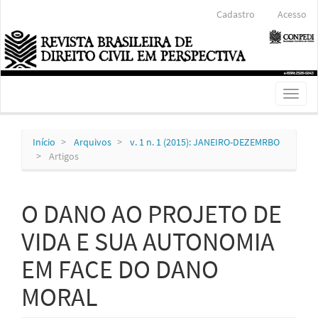
Navegação
Cadastro
Acesso
Principal
Conteúdo
principal
Barra
Lateral
Toggl
naviga
Início
Arquivos
v. 1 n. 1 (2015): JANEIRO-DEZEMRBO
Artigos
O DANO AO PROJETO DE
VIDA E SUA AUTONOMIA
EM FACE DO DANO
MORAL