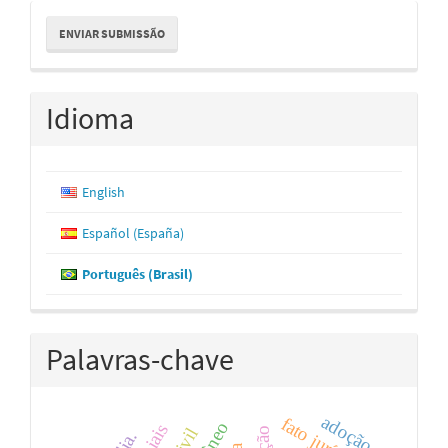
Enviar
ENVIAR SUBMISSÃO
Submissão
Idioma
English
Español (España)
Português (Brasil)
Palavras-chave
adoção
fato jurídico