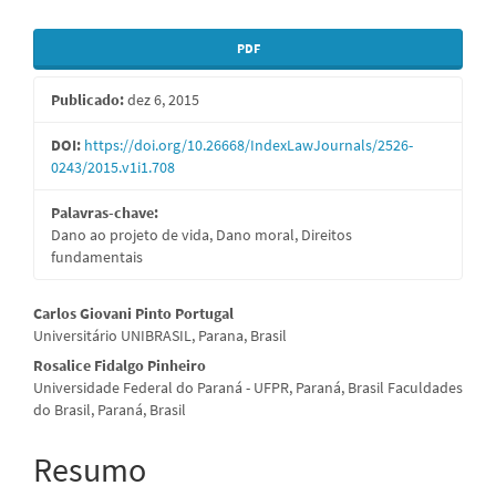
Barra
PDF
lateral
Publicado:
dez 6, 2015
de
artigos
DOI:
https://doi.org/10.26668/IndexLawJournals/2526-
0243/2015.v1i1.708
Palavras-chave:
Dano ao projeto de vida, Dano moral, Direitos
fundamentais
Conteúdo
Carlos Giovani Pinto Portugal
Universitário UNIBRASIL, Parana, Brasil
do
Rosalice Fidalgo Pinheiro
artigo
Universidade Federal do Paraná - UFPR, Paraná, Brasil Faculdades
do Brasil, Paraná, Brasil
principal
Resumo