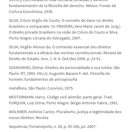
fundamentación de la filosofia del derecho. México: Fondo de
Cultura Económica, 1939.
SILVA, Clóvis Virgílo do Couto. O conceito de dano no direito
brasileiro e comparado. In: FRADERA, Vera Maria Jacob de. (org.).
O direito privado brasileiro na visão de Clóvis do Couto e Silva.
Porto Alegre: Livraria do Advogado, 1997.
SILVA, Virgílio Afonso da. O conteúdo essencial dos direitos
fundamentais e a eficácia das normas constitucionais. Revista de
Direito do Estado. Ano. 1. N. 4. Out/dez 2006. p. 23-51.
SZANIAWSKI, Elimar. Direitos da personalidade e sua tutela. São
Paulo: RT, 1993. VALLE, Augustin Basave F. del. Filosofia do
homem: fundamentos de antroposofia
metafísica. São Paulo: Convívio, 1975.
WESTERMANN, Harry. Código civil alemão: parte geral. Trad.
FURQUIM, Luiz Dória. Porto Alegre: Sérgio Antonio Fabris, 1991.
WOLKMER, Antônio Carlos. Pluralismo, justiça e legitimidade dos
novos direitos. Revista
Sequência, Florianópolis, n. 54, p. 95-106, jul. 2007.