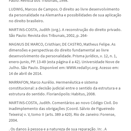
Paulo: Revista dos Tribunais, 1998.
LUDWIG, Marcos de Campos. O direito ao livre desenvolvimento
da personalidade na Alemanha e possibilidades de sua aplicação
no direito brasileiro.
MARTINS-COSTA, Judith (org.). A reconstrução do direito privado.
São Paulo: Revista dos Tribunais, 2002, p. 264-
MAGNUS DE MARCO, Cristhian; DE CASTRO, Matheus Felipe. As
dimensões e perspectivas do direito fundamental ao livre
desenvolvimento da personalidade. Prisma jurídico, v. 12, n. 1,
enero-junio, PP. 13-49 (esta página é a 42). Universidade Nove de
Julho. São Paulo. Disponível em: WWW.redallyc.org. Acesso em:
14 de abril de 2014.
MARRAFON, Marco Aurélio. Hermenêutica e sistema
constitucional: a decisão judicial entre o sentido da estrutura e a
estrutura do sentido. Florianópolis: Habitus, 2008.
MARTINS-COSTA, Judith. Comentários ao novo Código Civil. Do
inadimplemento das obrigações (Coord. Sálvio de Figueiredo
Teixeira) v. V, tomo II (arts. 389 a 420). Rio de Janeiro: Forense,
2004.
. Os danos à pessoa e a natureza de sua reparação. In: . A