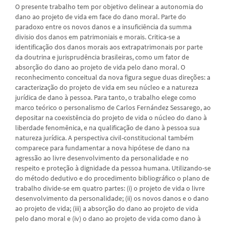
O presente trabalho tem por objetivo delinear a autonomia do
dano ao projeto de vida em face do dano moral. Parte do
paradoxo entre os novos danos e a insuficiência da summa
divisio dos danos em patrimoniais e morais. Critica-se a
identificação dos danos morais aos extrapatrimonais por parte
da doutrina e jurisprudência brasileiras, como um fator de
absorção do dano ao projeto de vida pelo dano moral. O
reconhecimento conceitual da nova figura segue duas direções: a
caracterização do projeto de vida em seu núcleo e a natureza
jurídica de dano à pessoa. Para tanto, o trabalho elege como
marco teórico o personalismo de Carlos Fernández Sessarego, ao
depositar na coexistência do projeto de vida o núcleo do dano à
liberdade fenomênica, e na qualificação de dano à pessoa sua
natureza jurídica. A perspectiva civil-constitucional também
comparece para fundamentar a nova hipótese de dano na
agressão ao livre desenvolvimento da personalidade e no
respeito e proteção à dignidade da pessoa humana. Utilizando-se
do método dedutivo e do procedimento bibliográfico o plano de
trabalho divide-se em quatro partes: (i) o projeto de vida o livre
desenvolvimento da personalidade; (ii) os novos danos e o dano
ao projeto de vida; (iii) a absorção do dano ao projeto de vida
pelo dano moral e (iv) o dano ao projeto de vida como dano à