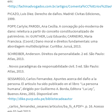
em:
<
http://fachinadvogados.com.br/artigos/Comenta%CC%81rios%20a
PICAZO, Luis Diez. Derecho de daños. Madrid: Civitas Ediciones,
1999.
POPP, Carlyle; PARODI, Ana Cecília. A concepção pós-moderna de
dano: releitura a partir do conceito constitucionalizado de
patrimônio. In: GUNTHER, Luiz Eduardo; CARNEIRO, Maria
Francisca. (Coord.) Dano moral e direitos fundamentais: uma
abordagem multidisciplinar. Curitiba: Juruá, 2013.
SCHREIBER, Anderson. Direitos da personalidade. 2 ed. São Paulo:
Atlas, 2013.
. Novos paradigmas da responsabilidade civil. 5 ed. São Paulo:
Atlas, 2013.
SESSAREGO, Carlos Fernandez. Apuntes acerca del daño a la
persona. El articulo ha sido publicado en el libro “La persona
humana”, dirigido por Guillermo A. Borda, Editora “La Ley”,
Buenos Aires, 2001. Disponível em
<
http://dike.pucp.edu.pe/bibliotecadeautor
_carlos_fernandez_cesareo/articulos/ba_fs_4.PDF>. p. 16. Acesso
em 01/set/2013.