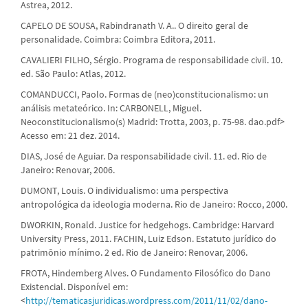
Astrea, 2012.
CAPELO DE SOUSA, Rabindranath V. A.. O direito geral de
personalidade. Coimbra: Coimbra Editora, 2011.
CAVALIERI FILHO, Sérgio. Programa de responsabilidade civil. 10.
ed. São Paulo: Atlas, 2012.
COMANDUCCI, Paolo. Formas de (neo)constitucionalismo: un
análisis metateórico. In: CARBONELL, Miguel.
Neoconstitucionalismo(s) Madrid: Trotta, 2003, p. 75-98. dao.pdf>
Acesso em: 21 dez. 2014.
DIAS, José de Aguiar. Da responsabilidade civil. 11. ed. Rio de
Janeiro: Renovar, 2006.
DUMONT, Louis. O individualismo: uma perspectiva
antropológica da ideologia moderna. Rio de Janeiro: Rocco, 2000.
DWORKIN, Ronald. Justice for hedgehogs. Cambridge: Harvard
University Press, 2011. FACHIN, Luiz Edson. Estatuto jurídico do
patrimônio mínimo. 2 ed. Rio de Janeiro: Renovar, 2006.
FROTA, Hindemberg Alves. O Fundamento Filosófico do Dano
Existencial. Disponível em:
<
http://tematicasjuridicas.wordpress.com/2011/11/02/dano-