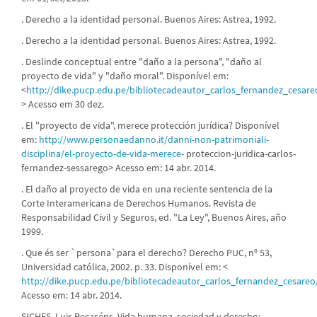
. Derecho a la identidad personal. Buenos Aires: Astrea, 1992.
. Derecho a la identidad personal. Buenos Aires: Astrea, 1992.
. Deslinde conceptual entre "daño a la persona", "daño al
proyecto de vida" y "daño moral". Disponível em:
<
http://dike.pucp.edu.pe/bibliotecadeautor_carlos_fernandez_cesare
> Acesso em 30 dez.
. El "proyecto de vida", merece protección jurídica? Disponível
em:
http://www.personaedanno.it/danni-non-patrimoniali-
disciplina/el-proyecto-de-vida-merece-
proteccion-juridica-carlos-
fernandez-sessarego> Acesso em: 14 abr. 2014.
. El daño al proyecto de vida en una reciente sentencia de la
Corte Interamericana de Derechos Humanos. Revista de
Responsabilidad Civil y Seguros, ed. "La Ley", Buenos Aires, año
1999.
. Que és ser `persona`para el derecho? Derecho PUC, nº 53,
Universidad católica, 2002. p. 33. Disponível em: <
http://dike.pucp.edu.pe/bibliotecadeautor_carlos_fernandez_cesareo
Acesso em: 14 abr. 2014.
SICHES, Luis Recaséns. Vida humana, sociedad y derecho: