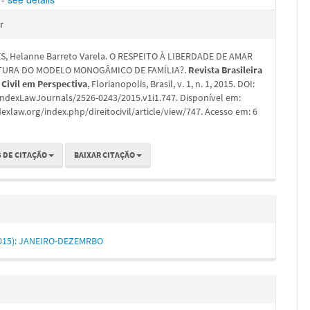
hes
r
, Helanne Barreto Varela. O RESPEITO À LIBERDADE DE AMAR
TURA DO MODELO MONOGÂMICO DE FAMÍLIA?.
Revista Brasileira
 Civil em Perspectiva
, Florianopolis, Brasil, v. 1, n. 1, 2015. DOI:
IndexLawJournals/2526-0243/2015.v1i1.747. Disponível em:
dexlaw.org/index.php/direitocivil/article/view/747. Acesso em: 6
 DE CITAÇÃO
BAIXAR CITAÇÃO
 (2015): JANEIRO-DEZEMRBO