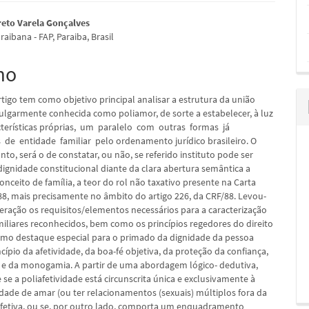
údo
reto Varela Gonçalves
aibana - FAP, Paraiba, Brasil
mo
pal
tigo tem como objetivo principal analisar a estrutura da união
 vulgarmente conhecida como poliamor, de sorte a estabelecer, à luz
cterísticas próprias, um paralelo com outras formas já
 de entidade familiar pelo ordenamento jurídico brasileiro. O
anto, será o de constatar, ou não, se referido instituto pode ser
dignidade constitucional diante da clara abertura semântica a
onceito de família, a teor do rol não taxativo presente na Carta
8, mais precisamente no âmbito do artigo 226, da CRF/88. Levou-
eração os requisitos/elementos necessários para a caracterização
miliares reconhecidos, bem como os princípios regedores do direito
como destaque especial para o primado da dignidade da pessoa
ípio da afetividade, da boa-fé objetiva, da proteção da confiança,
e e da monogamia. A partir de uma abordagem lógico- dedutiva,
e se a poliafetividade está circunscrita única e exclusivamente à
rdade de amar (ou ter relacionamentos (sexuais) múltiplos fora da
fetiva, ou se, por outro lado, comporta um enquadramento