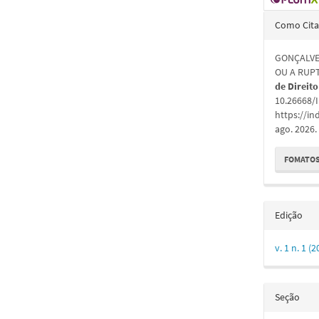
Detal
Como Cita
do
GONÇALVES
artigo
OU A RUP
de Direito
10.26668/
https://in
ago. 2026.
FOMATOS
Edição
v. 1 n. 1
Seção