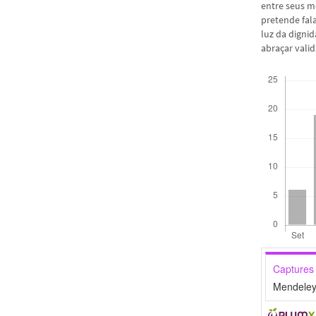
entre seus m
pretende fala
luz da digni
abraçar vali
Downloads
Captures
Mendeley