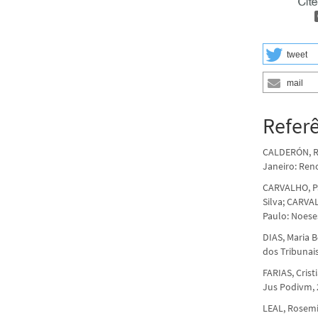
tweet
mail
Refer
CALDERÓN, Ric
Janeiro: Reno
CARVALHO, Pa
Silva; CARVAL
Paulo: Noeses
DIAS, Maria B
dos Tribunais
FARIAS, Crist
Jus Podivm, 
LEAL, Rosemir