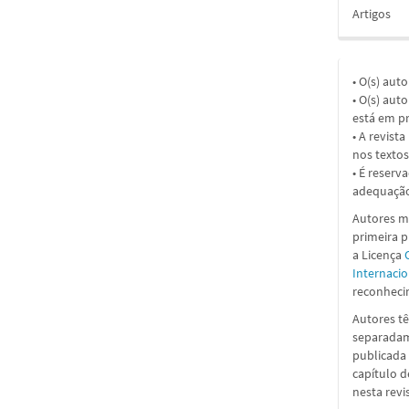
Artigos
• O(s) aut
• O(s) aut
está em pr
• A revist
nos textos
• É reserv
adequação
Autores ma
primeira 
a
Licença
Internacio
reconhecim
Autores tê
separadame
publicada 
capítulo d
nesta revi