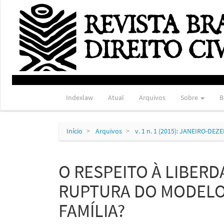
Navegação
Principal
Conteúdo
principal
Barra
Lateral
Indexlaw
Atual
Arquivos
Sobre
B
Início
Arquivos
v. 1 n. 1 (2015): JANEIRO-DE
O RESPEITO À LIBERD
RUPTURA DO MODEL
FAMÍLIA?