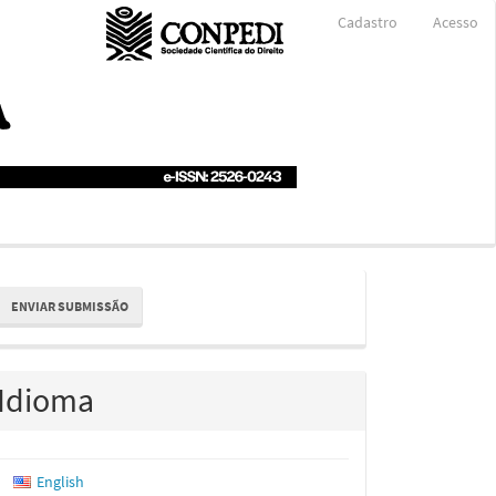
Cadastro
Acesso
nviar
ENVIAR SUBMISSÃO
ubmissão
Idioma
English