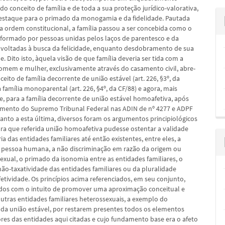
z do conceito de família e de toda a sua proteção jurídico-valorativa,
staque para o primado da monogamia e da fidelidade. Pautada
 ordem constitucional, a família passou a ser concebida como o
ormado por pessoas unidas pelos laços de parentesco e da
e voltadas à busca da felicidade, enquanto desdobramento de sua
. Dito isto, àquela visão de que família deveria ser tida com a
omem e mulher, exclusivamente através do casamento civil, abre-
ceito de família decorrente de união estável (art. 226, §3º, da
a família monoparental (art. 226, §4º, da CF/88) e agora, mais
, para a família decorrente de união estável homoafetiva, após
amento do Supremo Tribunal Federal nas ADIN de nº 4277 e ADPF
uanto a esta última, diversos foram os argumentos principiológicos
ra que referida união homoafetiva pudesse ostentar a validade
ria das entidades familiares até então existentes, entre eles, a
 pessoa humana, a não discriminação em razão da origem ou
exual, o primado da isonomia entre as entidades familiares, o
não-taxatividade das entidades familiares ou da pluralidade
afetividade. Os princípios acima referenciados, em seu conjunto,
ados com o intuito de promover uma aproximação conceitual e
outras entidades familiares heterossexuais, a exemplo do
da união estável, por restarem presentes todos os elementos
ores das entidades aqui citadas e cujo fundamento base era o afeto