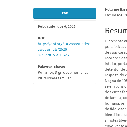
Barra
Conte
Helanne Bar
PDF
Faculdade Par
lateral
do
Publicado:
dez 6, 2015
de
artigo
Resu
artigos
princi
DOI:
O presente ar
https://doi.org/10.26668/IndexL
poliafetiva,
awJournals/2526-
de suas cara
0243/2015.v1i1.747
reconhecidas
intuito, port
Palavras-chave:
detentor de 
Poliamor, Dignidade humana,
respeito do c
Pluralidade familiar
Magna de 198
se em consid
dos entes fa
de família, 
humana, princ
da fidelidad
identificou-s
simples libe
envolvente a