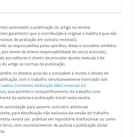
or(es) autoriza(m) a publicação do artigo na revista;
or(es) garante(m) que a contribuição é original e inédita e que não
ocesso de avaliação em outra(s) revista(s);
a não se responsabiliza pelas opiniões, ideias e conceitos emitidos
, por serem de inteira responsabilidade de seu(s) autor(es);
ado aos editores o direito de proceder ajustes textuais e de
 do artigo às normas da publicação.
ntêm os direitos autorais e concedem à revista o direito de
publicação, com o trabalho simultaneamente licenciado sob
Creative Commons Atribuição-NãoComercial 4.0
nal
,
que permite o compartilhamento do trabalho com
ento da autoria e publicação inicial nesta revista.
m autorização para assumir contratos adicionais
nte, para distribuição não exclusiva da versão do trabalho
nesta revista (ex.: publicar em repositório institucional ou como
e livro), com reconhecimento de autoria e publicação inicial
sta.