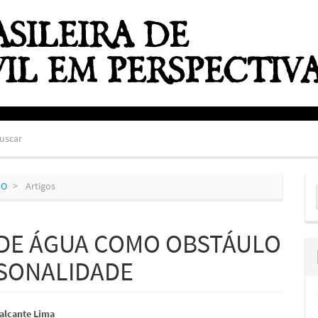
uscar
E
HO
Artigos
S
DE ÁGUA COMO OBSTÁULO
RSONALIDADE
údo
alcante Lima