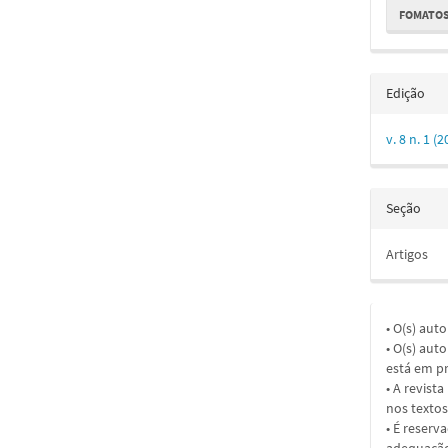
FOMATOS
Edição
v. 8 n. 1 
Seção
Artigos
• O(s) aut
• O(s) aut
está em pr
• A revist
nos textos
• É reserv