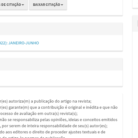
 DE CITAÇÃO
BAIXAR CITAÇÃO
(2022): JANEIRO-JUNHO
or(es) autoriza(m) a publicação do artigo na revista;
or(es) garante(m) que a contribuição é original e inédita e que não
ocesso de avaliação em outra(s) revista(s);
a não se responsabiliza pelas opiniões, ideias e conceitos emitidos
, por serem de inteira responsabilidade de seu(s) autor(es);
ado aos editores o direito de proceder ajustes textuais e de