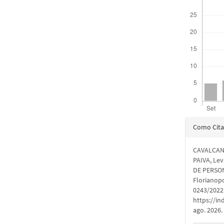
Detal
Como Cita
do
CAVALCANT
artigo
PAIVA, L
DE PERSO
Florianopo
0243/2022.
https://in
ago. 2026.