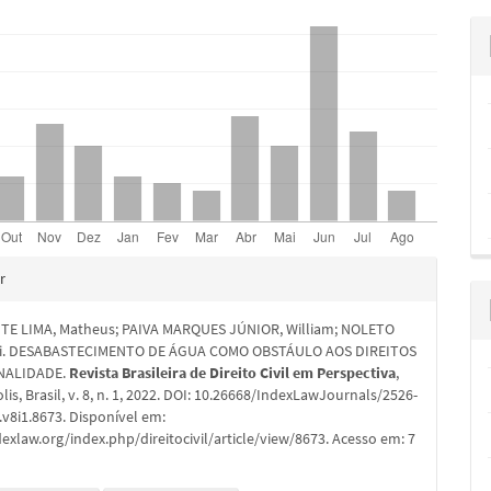
hes
r
E LIMA, Matheus; PAIVA MARQUES JÚNIOR, William; NOLETO
evi. DESABASTECIMENTO DE ÁGUA COMO OBSTÁULO AOS DIREITOS
NALIDADE.
Revista Brasileira de Direito Civil em Perspectiva
,
lis, Brasil, v. 8, n. 1, 2022. DOI: 10.26668/IndexLawJournals/2526-
v8i1.8673. Disponível em:
dexlaw.org/index.php/direitocivil/article/view/8673. Acesso em: 7