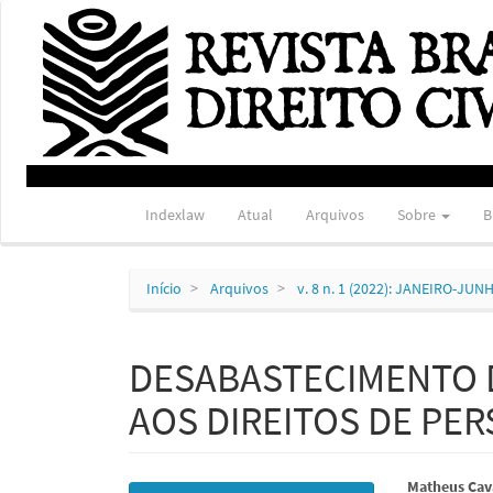
Navegação
Principal
Conteúdo
principal
Barra
Lateral
Indexlaw
Atual
Arquivos
Sobre
B
Início
Arquivos
v. 8 n. 1 (2022): JANEIRO-JUN
DESABASTECIMENTO 
AOS DIREITOS DE PE
Barra
Conte
Matheus Cav