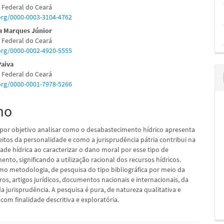
 Federal do Ceará
.org/0000-0003-3104-4762
va Marques Júnior
 Federal do Ceará
pal
.org/0000-0002-4920-5555
Paiva
 Federal do Ceará
.org/0000-0001-7978-5266
mo
d
 por objetivo analisar como o desabastecimento hídrico apresenta
eitos da personalidade e como a jurisprudência pátria contribui na
ade hídrica ao caracterizar o dano moral por esse tipo de
nto, significando a utilização racional dos recursos hídricos.
omo metodologia, de pesquisa do tipo bibliográfica por meio da
vros, artigos jurídicos, documentos nacionais e internacionais, da
da jurisprudência. A pesquisa é pura, de natureza qualitativa e
 com finalidade descritiva e exploratória.