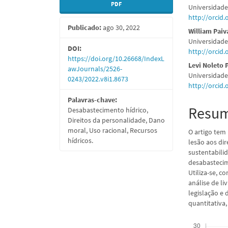
PDF
Universidade
lateral
do
http://orcid
Publicado:
ago 30, 2022
de
artigo
William Pai
Universidade
artigos
princi
DOI:
http://orcid
https://doi.org/10.26668/IndexL
Levi Noleto 
awJournals/2526-
Universidade
0243/2022.v8i1.8673
http://orcid
Palavras-chave:
Resu
Desabastecimento hídrico,
Direitos da personalidade, Dano
moral, Uso racional, Recursos
O artigo tem
hídricos.
lesão aos dir
sustentabilid
desabastecime
Utiliza-se, c
análise de li
legislação e 
quantitativa,
Downloads