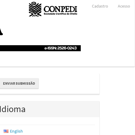
Cadastro
Acesso
nviar
ENVIAR SUBMISSÃO
ubmissão
Idioma
English