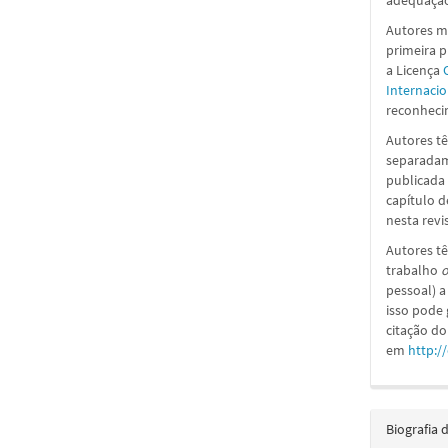
adequação
Autores ma
primeira 
a
Licença
Internacio
reconhecim
Autores tê
separadame
publicada 
capítulo d
nesta revi
Autores tê
trabalho
o
pessoal) a
isso pode
citação do
em
http:/
Biografia 