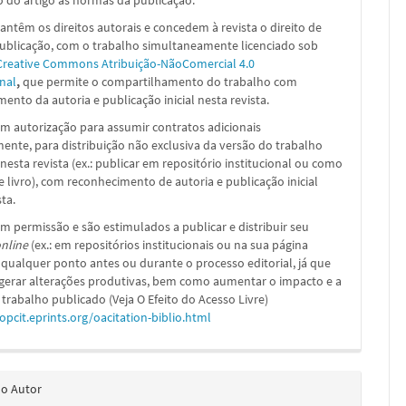
 do artigo às normas da publicação.
ntêm os direitos autorais e concedem à revista o direito de
publicação, com o trabalho simultaneamente licenciado sob
Creative Commons Atribuição-NãoComercial 4.0
nal
,
que permite o compartilhamento do trabalho com
ento da autoria e publicação inicial nesta revista.
m autorização para assumir contratos adicionais
nte, para distribuição não exclusiva da versão do trabalho
nesta revista (ex.: publicar em repositório institucional ou como
e livro), com reconhecimento de autoria e publicação inicial
sta.
m permissão e são estimulados a publicar e distribuir seu
nline
(ex.: em repositórios institucionais ou na sua página
 qualquer ponto antes ou durante o processo editorial, já que
 gerar alterações produtivas, bem como aumentar o impacto e a
 trabalho publicado (Veja O Efeito do Acesso Livre)
/opcit.eprints.org/oacitation-biblio.html
do Autor