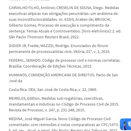
CARVALHO FILHO, Antônio; CREVELIN DE SOUSA, Diego. Medidas
executivas atípicas nas obrigações pecuniárias: um anátema de
suas inconstitucionalidades. In: ASSIS, Araken de; BRUSCHI,
Gilberto Gomes. Processo de execução e cumprimento da
sentença: Temas Atuais e Controvertidos. [livro eletrônico]: 2. ed.
São Paulo Thomson Reuters Brasil, 2022.
DIDIER JR, Fredie; MAZZEI, Rodrigo. Enunciados do fórum
permanente de processualistas civis. Vitória, 01º, v. 2, 2015.
FEDERAL, SENADO. Código de processo civil e normas correlatas.
Brasília: Coordenação de Edições Técnicas, 2015.
HUMANOS, CONVENÇÃO AMERICANA DE DIREITOS. Pacto de San
José da
Costa Rica. OEA, San José de Costa Rica, v. 22, 1969.
MEIRELES, Edilton. Medidas sub-rogatórias, coercitivas,
mandamentais e indutivas no Código de Processo Civil de 2015.
Revista de Processo, v. 247, p. 231-248, 2015.
MEDINA, José Miguel Garcia. Novo Código de Processo Civil
comentado: com remissões e notas comparativas ao CPC/1973.
5. ed. rev., atual. e ampl. São Paulo: Revista dos Tribunais, 2022.