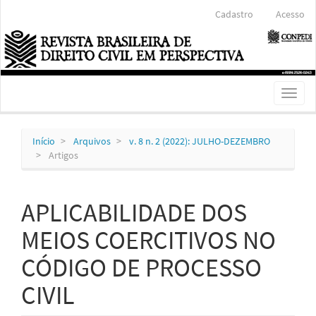
Navegação
Cadastro
Acesso
Principal
Conteúdo
principal
Barra
Lateral
Toggl
naviga
Início
Arquivos
v. 8 n. 2 (2022): JULHO-DEZEMBRO
Artigos
APLICABILIDADE DOS
MEIOS COERCITIVOS NO
CÓDIGO DE PROCESSO
CIVIL