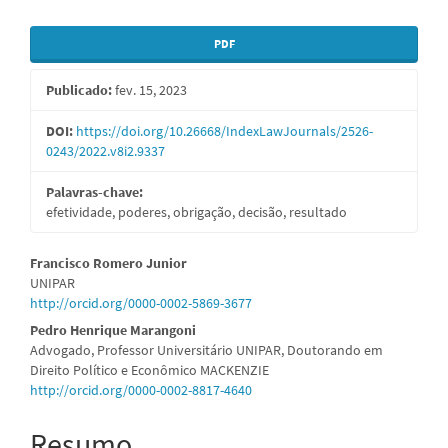
Barra
PDF
lateral
Publicado:
fev. 15, 2023
de
artigos
DOI:
https://doi.org/10.26668/IndexLawJournals/2526-
0243/2022.v8i2.9337
Palavras-chave:
efetividade, poderes, obrigação, decisão, resultado
Conteúdo
Francisco Romero Junior
UNIPAR
do
http://orcid.org/0000-0002-5869-3677
artigo
Pedro Henrique Marangoni
Advogado, Professor Universitário UNIPAR, Doutorando em
principal
Direito Político e Econômico MACKENZIE
http://orcid.org/0000-0002-8817-4640
Resumo