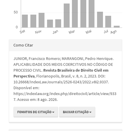
Detalhes
Como Citar
do
JUNIOR, Francisco Romero; MARANGONI, Pedro Henrique.
artigo
APLICABILIDADE DOS MEIOS COERCITIVOS NO CÓDIGO DE
PROCESSO CIVIL.
Revista Brasileira de Direito Civil em
Perspectiva
, Florianopolis, Brasil, v. 8, n. 2, 2023. DOI:
10.26668/IndexLawJournals/2526-0243/2022.v8i2.9337.
Disponível em:
https://indexlaw.org/index.php/direitocivil/article/view/933
7. Acesso em: 8 ago. 2026.
FOMATOS DE CITAÇÃO
BAIXAR CITAÇÃO