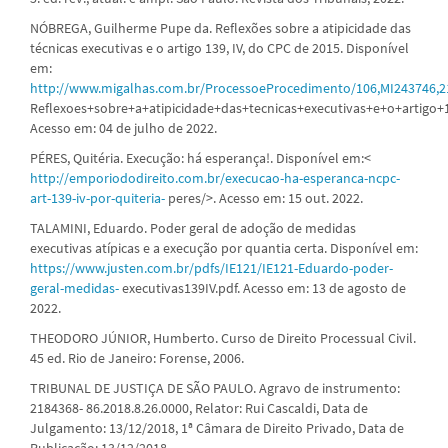
NÓBREGA, Guilherme Pupe da. Reflexões sobre a atipicidade das
técnicas executivas e o artigo 139, IV, do CPC de 2015. Disponível
em:
http://www.migalhas.com.br/ProcessoeProcedimento/106,MI243746,2
Reflexoes+sobre+a+atipicidade+das+tecnicas+executivas+e+o+artigo+
Acesso em: 04 de julho de 2022.
PÉRES, Quitéria. Execução: há esperança!. Disponível em:<
http://emporiododireito.com.br/execucao-ha-esperanca-ncpc-
art-139-iv-por-quiteria-
peres/>. Acesso em: 15 out. 2022.
TALAMINI, Eduardo. Poder geral de adoção de medidas
executivas atípicas e a execução por quantia certa. Disponível em:
https://www.justen.com.br/pdfs/IE121/IE121-Eduardo-poder-
geral-medidas-
executivas139IV.pdf. Acesso em: 13 de agosto de
2022.
THEODORO JÚNIOR, Humberto. Curso de Direito Processual Civil.
45 ed. Rio de Janeiro: Forense, 2006.
TRIBUNAL DE JUSTIÇA DE SÃO PAULO. Agravo de instrumento:
2184368- 86.2018.8.26.0000, Relator: Rui Cascaldi, Data de
Julgamento: 13/12/2018, 1ª Câmara de Direito Privado, Data de
Publicação: 13/12/2018