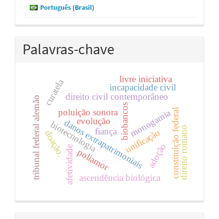
Português (Brasil)
Palavras-chave
livre iniciativa
curatela
incapacidade civil
direito civil contemporâneo
tribunal federal alemão
biobancos
poluição sonora
monogamia
constituição federal
evolução
danos extrapatrimoniais
biotecnologia
direito romano
fiança
unificação
doação.
adoção
afetividade
poliamor
ascendência biológica