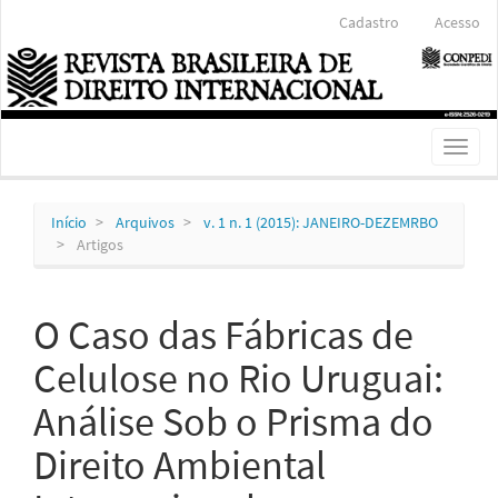
Navegação
Cadastro
Acesso
Principal
Conteúdo
principal
Barra
Lateral
Toggl
naviga
Início
Arquivos
v. 1 n. 1 (2015): JANEIRO-DEZEMRBO
Artigos
O Caso das Fábricas de
Celulose no Rio Uruguai:
Análise Sob o Prisma do
Direito Ambiental