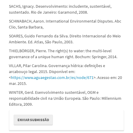
SACHS, Ignacy. Desenvolvimento: includente, sustentável,
sustentado. Rio de Janeiro: Garamond, 2008.
SCHWABACH, Aaron. International Environmental Disputes. Abc
Clio, Santa Barbara,
SOARES, Guido Fernando da Silva. Direito Internacional do Meio
Ambiente. Ed. Atlas, São Paulo, 2003.
THIELBÖRGER, Pierre. The right(s) to water: the multi-level
governance of a unique human right. Bochum: Springer, 2014.
VILLAR, Pilar Carolina. Governança hídrica: definições e
arcabouço legal. 2015. Disponível em:
<
https://www.aguaegestao.com.br/es/node/671
>. Acesso em: 20
mar. 2015.
WINTER, Gerd. Esenvolvimento sustentável, OGM e
responsabilidade civil na União Europeia. São Paulo: Millennium
Editora, 2009.
Enviar
ENVIAR SUBMISSÃO
Submissão