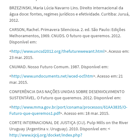
BRZEZINSKI, Maria Lúcia Navarro Lins. Direito internacional da
água doce: fontes, regimes jurídicos e efetividade. Curitiba: Juruá,
2012.
CARSON, Rachel. Primavera Silenciosa. 2. ed. São Paulo: Edições
Melhoramentos, 1969. CNUDS. O futuro que queremos. 2012.
Disponível em:
<
http://www.uncsd2012.org/thefuturewewant.html
>. Acesso em:
23 mar. 2015.
CNUMAD. Nosso Futuro Comum. 1987. Disponível em:
<
http://www.undocuments.net/wced-ocf.htm
>. Acesso em: 21
mar. 2015.
CONFERÊNCIA DAS NAÇÕES UNIDAS SOBRE DESENVOLVIMENTO
SUSTENTÁVEL. O Futuro que queremos. 2012. Disponível em:
<
http://www.mma.gov.br/port/conama/processos/61AA3835/O-
Futuro-que-queremos1.pdf
>. Acesso em: 18 mar. 2015.
CORTE INTERNACIONAL DE JUSTIÇA (CIJ). Pulp Mills on the River
Uruguay (Argentina v. Uruguay). 2010. Disponível em: <
http://www.icjcij.org/docket/index.php?