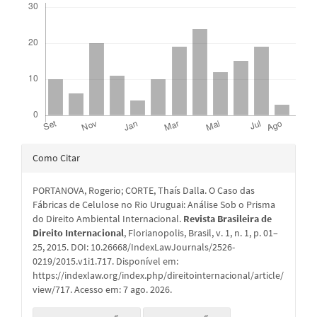
Detalhes
Como Citar
do
PORTANOVA, Rogerio; CORTE, Thaís Dalla. O Caso das
artigo
Fábricas de Celulose no Rio Uruguai: Análise Sob o Prisma
do Direito Ambiental Internacional.
Revista Brasileira de
Direito Internacional
, Florianopolis, Brasil, v. 1, n. 1, p. 01–
25, 2015. DOI: 10.26668/IndexLawJournals/2526-
0219/2015.v1i1.717. Disponível em:
https://indexlaw.org/index.php/direitointernacional/article/
view/717. Acesso em: 7 ago. 2026.