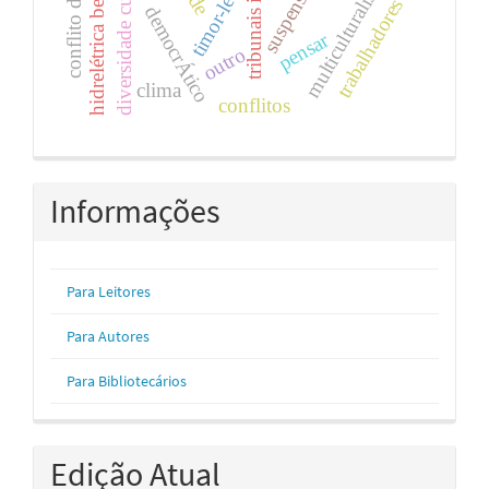
hidrelétrica belo monte
diversidade cultural
conflito de leis
multiculturalismo
suspensÃo
timor-leste
trabalhadores
democrÁtico
pensar
outro
clima
conflitos
Informações
Para Leitores
Para Autores
Para Bibliotecários
Edição Atual