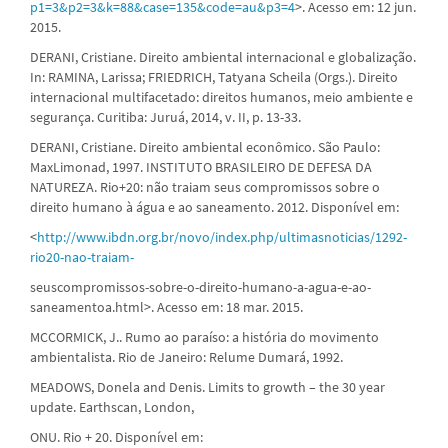
p1=3&p2=3&k=88&case=135&code=au&p3=4
>. Acesso em: 12 jun.
2015.
DERANI, Cristiane. Direito ambiental internacional e globalização.
In: RAMINA, Larissa; FRIEDRICH, Tatyana Scheila (Orgs.). Direito
internacional multifacetado: direitos humanos, meio ambiente e
segurança. Curitiba: Juruá, 2014, v. II, p. 13-33.
DERANI, Cristiane. Direito ambiental econômico. São Paulo:
MaxLimonad, 1997. INSTITUTO BRASILEIRO DE DEFESA DA
NATUREZA. Rio+20: não traiam seus compromissos sobre o
direito humano à água e ao saneamento. 2012. Disponível em:
<
http://www.ibdn.org.br/novo/index.php/ultimasnoticias/1292-
rio20-nao-traiam-
seuscompromissos-sobre-o-direito-humano-a-agua-e-ao-
saneamentoa.html>. Acesso em: 18 mar. 2015.
MCCORMICK, J.. Rumo ao paraíso: a história do movimento
ambientalista. Rio de Janeiro: Relume Dumará, 1992.
MEADOWS, Donela and Denis. Limits to growth – the 30 year
update. Earthscan, London,
ONU. Rio + 20. Disponível em: