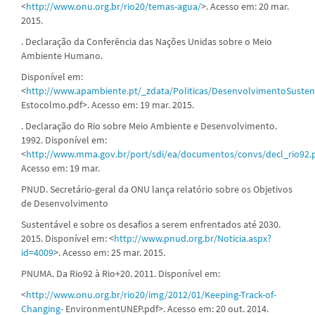
<
http://www.onu.org.br/rio20/temas-agua/
>. Acesso em: 20 mar.
2015.
. Declaração da Conferência das Nações Unidas sobre o Meio
Ambiente Humano.
Disponível em:
<
http://www.apambiente.pt/_zdata/Politicas/DesenvolvimentoSusten
Estocolmo.pdf>. Acesso em: 19 mar. 2015.
. Declaração do Rio sobre Meio Ambiente e Desenvolvimento.
1992. Disponível em:
<
http://www.mma.gov.br/port/sdi/ea/documentos/convs/decl_rio92.
Acesso em: 19 mar.
PNUD. Secretário-geral da ONU lança relatório sobre os Objetivos
de Desenvolvimento
Sustentável e sobre os desafios a serem enfrentados até 2030.
2015. Disponível em: <
http://www.pnud.org.br/Noticia.aspx?
id=4009
>. Acesso em: 25 mar. 2015.
PNUMA. Da Rio92 à Rio+20. 2011. Disponível em:
<
http://www.onu.org.br/rio20/img/2012/01/Keeping-Track-of-
Changing-
EnvironmentUNEP.pdf>. Acesso em: 20 out. 2014.