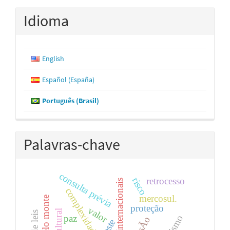
Idioma
English
Español (España)
Português (Brasil)
Palavras-chave
consulta prévia
retrocesso
risco
tribunais internacionais
complexidade
mercosul.
proteção
valor
paz