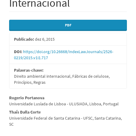
Internacional
Barra
PDF
lateral
Publicado:
dez 6, 2015
de
artigos
DOI:
https://doi.org/10.26668/IndexLawJournals/2526-
0219/2015.v1i1.717
Palavras-chave:
Direito ambiental internacional, Fábricas de celulose,
Princípios, Regras
Conteúdo
Rogerio Portanova
Universidade Lusíada de Lisboa - ULUSIADA, Lisboa, Portugal
do
Thaís Dalla Corte
artigo
Universidade Federal de Santa Catarina - UFSC, Santa Catarina,
SC
principal