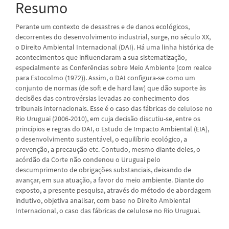
Resumo
Perante um contexto de desastres e de danos ecológicos,
decorrentes do desenvolvimento industrial, surge, no século XX,
o Direito Ambiental Internacional (DAI). Há uma linha histórica de
acontecimentos que influenciaram a sua sistematização,
especialmente as Conferências sobre Meio Ambiente (com realce
para Estocolmo (1972)). Assim, o DAI configura-se como um
conjunto de normas (de soft e de hard law) que dão suporte às
decisões das controvérsias levadas ao conhecimento dos
tribunais internacionais. Esse é o caso das fábricas de celulose no
Rio Uruguai (2006-2010), em cuja decisão discutiu-se, entre os
princípios e regras do DAI, o Estudo de Impacto Ambiental (EIA),
o desenvolvimento sustentável, o equilíbrio ecológico, a
prevenção, a precaução etc. Contudo, mesmo diante deles, o
acórdão da Corte não condenou o Uruguai pelo
descumprimento de obrigações substanciais, deixando de
avançar, em sua atuação, a favor do meio ambiente. Diante do
exposto, a presente pesquisa, através do método de abordagem
indutivo, objetiva analisar, com base no Direito Ambiental
Internacional, o caso das fábricas de celulose no Rio Uruguai.
Downloads