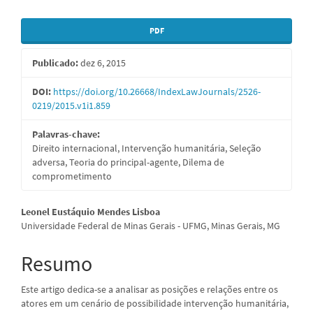
Barra
PDF
lateral
Publicado:
dez 6, 2015
de
artigos
DOI:
https://doi.org/10.26668/IndexLawJournals/2526-
0219/2015.v1i1.859
Palavras-chave:
Direito internacional, Intervenção humanitária, Seleção
adversa, Teoria do principal-agente, Dilema de
comprometimento
Conteúdo
Leonel Eustáquio Mendes Lisboa
Universidade Federal de Minas Gerais - UFMG, Minas Gerais, MG
do
artigo
Resumo
principal
Este artigo dedica-se a analisar as posições e relações entre os
atores em um cenário de possibilidade intervenção humanitária,