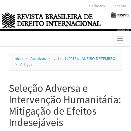
Navegação
Cadastro
Acesso
Principal
Conteúdo
principal
Barra
Lateral
Toggl
naviga
Início
Arquivos
v. 1 n. 1 (2015): JANEIRO-DEZEMRBO
Artigos
Seleção Adversa e
Intervenção Humanitária:
Mitigação de Efeitos
Indesejáveis