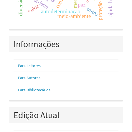
timor-leste
proteção
paz
valor
outro
autodeterminação
meio-ambiente
Informações
Para Leitores
Para Autores
Para Bibliotecários
Edição Atual