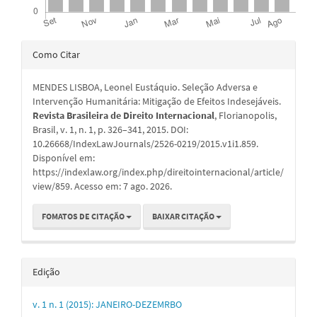
Detalhes
Como Citar
do
MENDES LISBOA, Leonel Eustáquio. Seleção Adversa e
artigo
Intervenção Humanitária: Mitigação de Efeitos Indesejáveis.
Revista Brasileira de Direito Internacional
, Florianopolis,
Brasil, v. 1, n. 1, p. 326–341, 2015. DOI:
10.26668/IndexLawJournals/2526-0219/2015.v1i1.859.
Disponível em:
https://indexlaw.org/index.php/direitointernacional/article/
view/859. Acesso em: 7 ago. 2026.
FOMATOS DE CITAÇÃO
BAIXAR CITAÇÃO
Edição
v. 1 n. 1 (2015): JANEIRO-DEZEMRBO