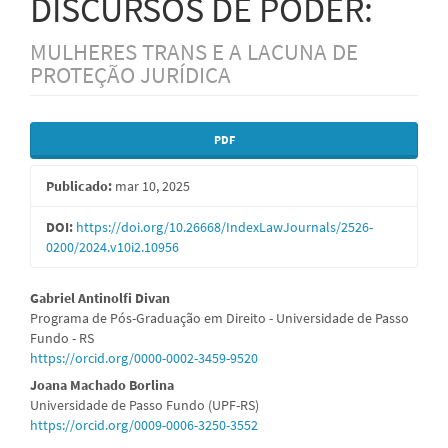
DISCURSOS DE PODER:
MULHERES TRANS E A LACUNA DE
PROTEÇÃO JURÍDICA
Barra
PDF
lateral
Publicado:
mar 10, 2025
de
artigos
DOI:
https://doi.org/10.26668/IndexLawJournals/2526-
0200/2024.v10i2.10956
Conteúdo
Gabriel Antinolfi Divan
Programa de Pós-Graduação em Direito - Universidade de Passo
do
Fundo - RS
https://orcid.org/0000-0002-3459-9520
artigo
Joana Machado Borlina
principal
Universidade de Passo Fundo (UPF-RS)
https://orcid.org/0009-0006-3250-3552