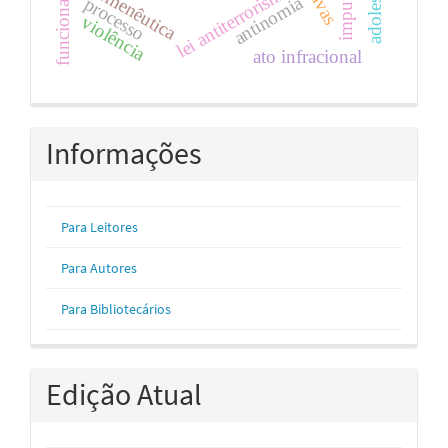
hermenêutica
lei antiterrorismo
antinomia
processo
violência
ato infracional
Informações
Para Leitores
Para Autores
Para Bibliotecários
Edição Atual