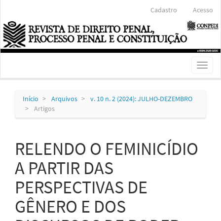
Navegação
Cadastro
Acesso
Principal
Conteúdo
principal
Barra
Lateral
Toggl
naviga
Início
Arquivos
v. 10 n. 2 (2024): JULHO-DEZEMBRO
Artigos
RELENDO O FEMINICÍDIO
A PARTIR DAS
PERSPECTIVAS DE
GÊNERO E DOS