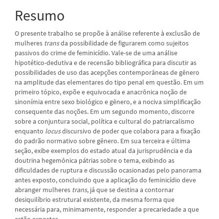
Resumo
O presente trabalho se propõe à análise referente à exclusão de
mulheres
trans
da possibilidade de figurarem como sujeitos
passivos do crime de feminicídio. Vale-se de uma análise
hipotético-dedutiva e de recensão bibliográfica para discutir as
possibilidades de uso das acepções contemporâneas de gênero
na amplitude das elementares do tipo penal em questão. Em um
primeiro tópico, expõe e equivocada e anacrônica noção de
sinonímia entre sexo biológico e gênero, e a nociva simplificação
consequente das noções. Em um segundo momento, discorre
sobre a conjuntura social, política e cultural do patriarcalismo
enquanto
locus
discursivo de poder que colabora para a fixação
do padrão normativo sobre gênero. Em sua terceira e última
seção, exibe exemplos do estado atual da jurisprudência e da
doutrina hegemônica pátrias sobre o tema, exibindo as
dificuldades de ruptura e discussão ocasionadas pelo panorama
antes exposto, concluindo que a aplicação do feminicídio deve
abranger mulheres
trans
, já que se destina a contornar
desiquilíbrio estrutural existente, da mesma forma que
necessária para, minimamente, responder a precariedade a que