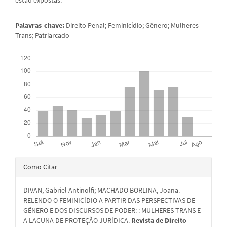
estão expostas.
Palavras-chave:
Direito Penal; Feminicídio; Gênero; Mulheres
Trans; Patriarcado
Downloads
Detalhes
Como Citar
do
DIVAN, Gabriel Antinolfi; MACHADO BORLINA, Joana.
artigo
RELENDO O FEMINICÍDIO A PARTIR DAS PERSPECTIVAS DE
GÊNERO E DOS DISCURSOS DE PODER: : MULHERES TRANS E
A LACUNA DE PROTEÇÃO JURÍDICA.
Revista de Direito