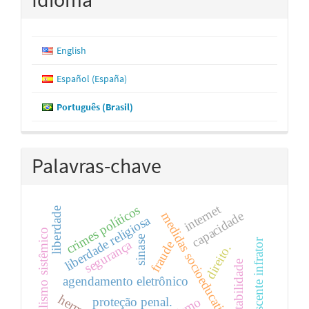
English
Español (España)
Português (Brasil)
Palavras-chave
internet
crimes políticos
liberdade
capacidade
medidas socioeducativas
liberdade religiosa
funcionalismo sistêmico
sinase
adolescente infrator
segurança
fraude
direito.
imputabilidade
agendamento eletrônico
proteção penal.