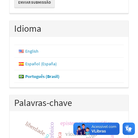
ENVIAR SUBMISSÃO
Submissão
Idioma
English
Español (España)
Português (Brasil)
Palavras-chave
epistemologia jurídica
liberdade
violência