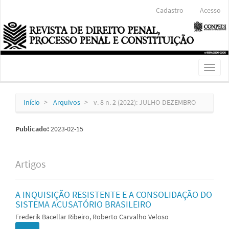
Navegação
Cadastro
Acesso
Principal
Conteúdo
principal
Barra
Lateral
Toggl
naviga
Início
Arquivos
v. 8 n. 2 (2022): JULHO-DEZEMBRO
Publicado:
2023-02-15
Artigos
A INQUISIÇÃO RESISTENTE E A CONSOLIDAÇÃO DO
SISTEMA ACUSATÓRIO BRASILEIRO
Frederik Bacellar Ribeiro, Roberto Carvalho Veloso