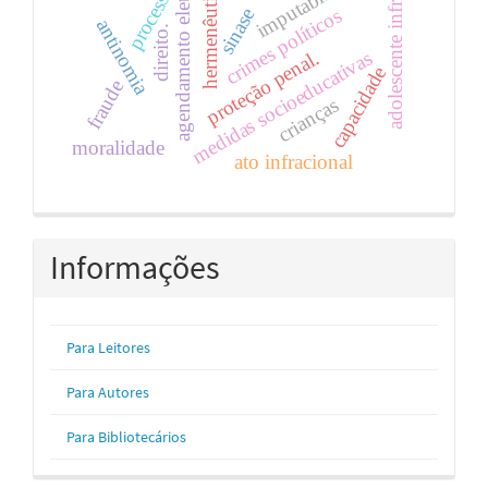
agendamento eletrônico
imputabilidade
adolescente infrator
hermenêutica
processo
sinase
crimes políticos
antinomia
direito.
proteção penal.
medidas socioeducativas
capacidade
fraude
crianças
moralidade
ato infracional
Informações
Para Leitores
Para Autores
Para Bibliotecários