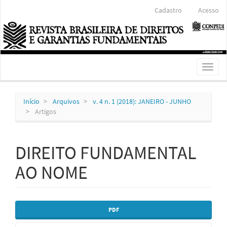
Navegação
Cadastro
Acesso
Principal
Conteúdo
principal
Barra
Lateral
Toggl
naviga
Início
Arquivos
v. 4 n. 1 (2018): JANEIRO - JUNHO
Artigos
DIREITO FUNDAMENTAL
AO NOME
Barra
PDF
lateral