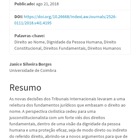
Publicado:
ago 21, 2018
de
artigos
DOI:
https://doi.org/10.26668/IndexLawJournals/2526-
0111/2018.v4i1.4195
Palavras-chave:
Direito ao Nome, Dignidade da Pessoa Humana, Direito
Constitucional, Direitos Fundamentais, Direitos Humanos
Conteúdo
Janice Silveira Borges
Universidade de Coimbra
do
artigo
Resumo
principal
As novas decisões dos Tribunais Internacionais levaram a uma
releitura dos fundamentos jurídicos que embasam o direito ao
nome. A perspectiva civilistica cedeu para uma
jusconstitucionalista com um forte viés dos direitos
fundamentais, dentro de uma visão da dignidade da pessoa
humana e uma proteção eficaz, seja de modo direto ou indireto
do referido direito, abrindo-se a novos argumentos para que de