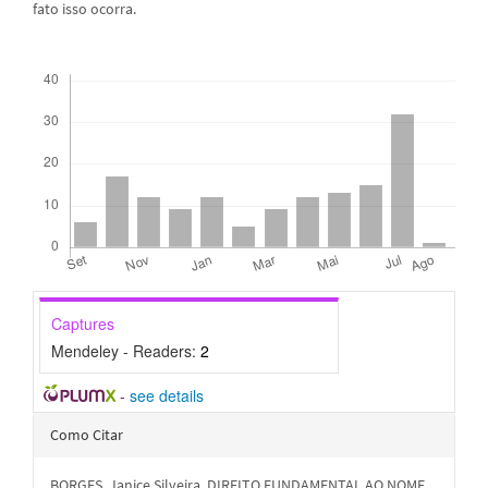
fato isso ocorra.
Downloads
Captures
Mendeley - Readers:
2
-
see details
Detalhes
Como Citar
do
BORGES, Janice Silveira. DIREITO FUNDAMENTAL AO NOME.