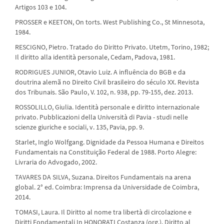
Artigos 103 e 104.
PROSSER e KEETON, On torts. West Publishing Co., St Minnesota,
1984.
RESCIGNO, Pietro. Tratado do Diritto Privato. Utetm, Torino, 1982;
Il diritto alla identità personale, Cedam, Padova, 1981.
RODRIGUES JUNIOR, Otavio Luiz. A influência do BGB e da
doutrina alemã no Direito Civil brasileiro do século XX. Revista
dos Tribunais. São Paulo, V. 102, n. 938, pp. 79-155, dez. 2013.
ROSSOLILLO, Giulia. Identità personale e diritto internazionale
privato. Pubblicazioni della Università di Pavia - studi nelle
scienze giuriche e sociali, v. 135, Pavia, pp. 9.
Starlet, Inglo Wolfgang. Dignidade da Pessoa Humana e Direitos
Fundamentais na Constituição Federal de 1988. Porto Alegre:
Livraria do Advogado, 2002.
TAVARES DA SILVA, Suzana. Direitos Fundamentais na arena
global. 2° ed. Coimbra: Imprensa da Universidade de Coimbra,
2014.
TOMASI, Laura. Il Diritto al nome tra libertà di circolazione e
Diritti Fondamentali In HONORATI Costanza (org.). Diritto al