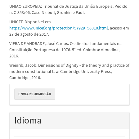
UNIAO EUROPEIA: Tribunal de Justiça da União Europeia. Pedido
n. C-353/06. Caso Niebull, Grunkin e Paul.
UNICEF. Disponível em
https://www.unicef.org/protection/57929_58010.html
, acesso em
27 de agosto de 2017.
VIERA DE ANDRADE, José Carlos. Os direitos fundamentais na
Constituição Portuguesa de 1976. 5° ed. Coimbra: Almedina,
2016.
Weinrib, Jacob. Dimensions of Dignity - the theory and practice of
modern constitutional law. Cambridge University Press,
Cambridge, 2016.
Enviar
ENVIAR SUBMISSÃO
Submissão
Idioma