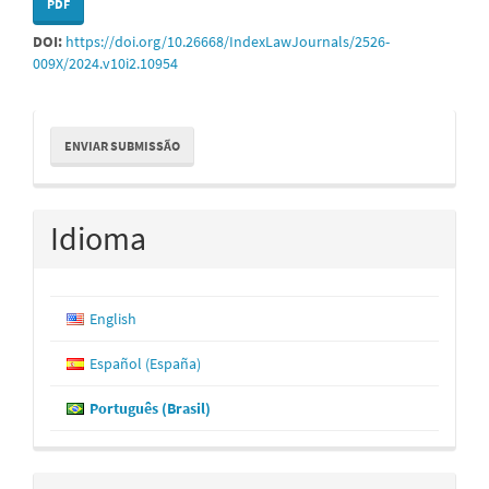
PDF
DOI:
https://doi.org/10.26668/IndexLawJournals/2526-
009X/2024.v10i2.10954
Enviar
ENVIAR SUBMISSÃO
Submissão
Idioma
English
Español (España)
Português (Brasil)