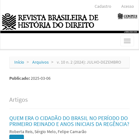
Navegação
Cadastro
Acesso
Principal
Conteúdo
principal
Barra
Lateral
Toggl
naviga
Início
Arquivos
v. 10 n. 2 (2024): JULHO-DEZEMBRO
Publicado:
2025-03-06
Artigos
QUEM ERA O CIDADÃO DO BRASIL NO PERÍODO DO
PRIMEIRO REINADO E ANOS INICIAIS DA REGÊNCIA?
Roberta Reis, Sérgio Melo, Felipe Camarão