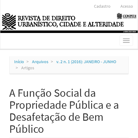
Navegação
Cadastro
Acesso
Principal
Conteúdo
principal
Barra
Lateral
Toggl
naviga
Início
Arquivos
v. 2 n. 1 (2016): JANEIRO - JUNHO
Artigos
A Função Social da
Propriedade Pública e a
Desafetação de Bem
Público