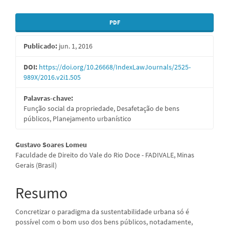
Barra
PDF
lateral
Publicado:
jun. 1, 2016
de
artigos
DOI:
https://doi.org/10.26668/IndexLawJournals/2525-
989X/2016.v2i1.505
Palavras-chave:
Função social da propriedade, Desafetação de bens
públicos, Planejamento urbanístico
Conteúdo
Gustavo Soares Lomeu
Faculdade de Direito do Vale do Rio Doce - FADIVALE, Minas
do
Gerais (Brasil)
artigo
Resumo
principal
Concretizar o paradigma da sustentabilidade urbana só é
possível com o bom uso dos bens públicos, notadamente,