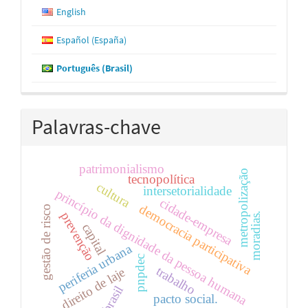
English
Español (España)
Português (Brasil)
Palavras-chave
patrimonialismo
metropolização
tecnopolítica
cultura
intersetorialidade
princípio da dignidade da pessoa humana
cidade-empresa
democracia participativa
gestão de risco
prevenção
moradias.
capital
periferia urbana
pnpdec
trabalho
direito de laje
brasil
pacto social.