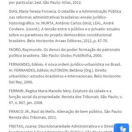
por particular. 2ed. São Paulo: Atlas, 2012.
DIAS, Maria Tereza Fonseca. O cidadão e a Administração Pública
nas reformas administrativas brasileiras: ensaio jurídico-
historiográfico. In: MURTA, Antônio Carlos Diniz; LEAL, André
Cordeiro. (coord.). A tensão entre o público e o privado: ensaios
sobre os paradoxos do projeto democrático constitucional
brasileiro. Belo Horizonte: Arraes Editores, 2012, p. 47-70.
FAORO, Raymundo. Os donos do poder: formação do patronato
político brasileiro. São Paulo: Globo; Publifolha, 2000.
FERNANDES, Edésio. A nova ordem jurídico-urbanística no Brasil.
In: FERNANDES, Edésio; ALFONSIN, Betânia (Org.). Direito
urbanístico: estudos brasileiros e internacionais. Belo Horizonte:
Del Rey, 2006.
FERRARI, Regina Maria Macedo Nery. Estatuto da cidade e a
função social da propriedade. Revista dos Tribunais. São Paulo, v.
97, n. 867, jan. 2008.
FRANCO JR., Raul de Mello. Alienação de bem público. São Paulo:
Revista dos Tribunais, 2011.
FREITAS, Juarez. Discricionariedade Administrativa e o Direito
Fundamental à Boa Administração Pública. São Paulo: Malheiros,