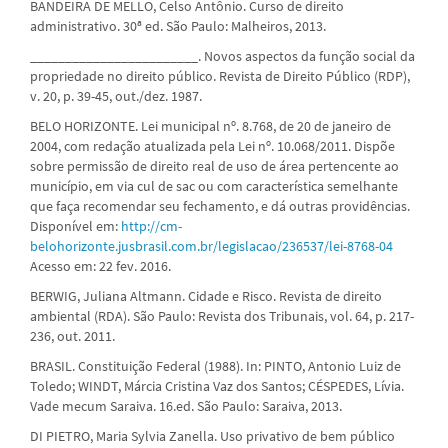
BANDEIRA DE MELLO, Celso Antônio. Curso de direito
administrativo. 30ª ed. São Paulo: Malheiros, 2013.
________________________. Novos aspectos da função social da
propriedade no direito público. Revista de Direito Público (RDP),
v. 20, p. 39-45, out./dez. 1987.
BELO HORIZONTE. Lei municipal nº. 8.768, de 20 de janeiro de
2004, com redação atualizada pela Lei nº. 10.068/2011. Dispõe
sobre permissão de direito real de uso de área pertencente ao
município, em via cul de sac ou com característica semelhante
que faça recomendar seu fechamento, e dá outras providências.
Disponível em:
http://cm-
belohorizonte.jusbrasil.com.br/legislacao/236537/lei-8768-04
Acesso em: 22 fev. 2016.
BERWIG, Juliana Altmann. Cidade e Risco. Revista de direito
ambiental (RDA). São Paulo: Revista dos Tribunais, vol. 64, p. 217-
236, out. 2011.
BRASIL. Constituição Federal (1988). In: PINTO, Antonio Luiz de
Toledo; WINDT, Márcia Cristina Vaz dos Santos; CÉSPEDES, Lívia.
Vade mecum Saraiva. 16.ed. São Paulo: Saraiva, 2013.
DI PIETRO, Maria Sylvia Zanella. Uso privativo de bem público