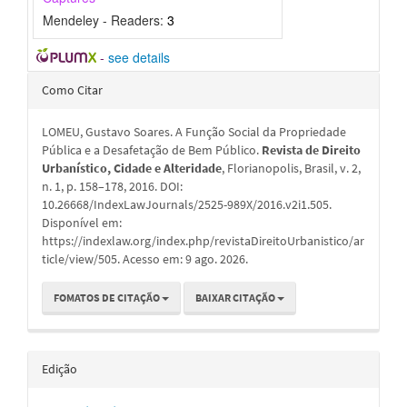
Mendeley - Readers:
3
-
see details
Detalhes
Como Citar
do
LOMEU, Gustavo Soares. A Função Social da Propriedade
artigo
Pública e a Desafetação de Bem Público.
Revista de Direito
Urbanístico, Cidade e Alteridade
, Florianopolis, Brasil, v. 2,
n. 1, p. 158–178, 2016. DOI:
10.26668/IndexLawJournals/2525-989X/2016.v2i1.505.
Disponível em:
https://indexlaw.org/index.php/revistaDireitoUrbanistico/ar
ticle/view/505. Acesso em: 9 ago. 2026.
FOMATOS DE CITAÇÃO
BAIXAR CITAÇÃO
Edição