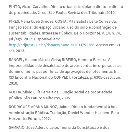
PINTO, Victor Carvalho. Direito urbanístico: plano diretor e direito
de propriedade. 2º ed. São Paulo: Revista dos Tribunais, 2010.
PIRES, Maria Coeli Simões; COSTA, Mila Batista Leite Corrêa da.
Função social do espaço urbano: uso do solo e construção de
sustentabilidades. Interesse Público, Belo Horizonte, v. 14, n. 74,
jul./ago. 2012. Disponível em:
http://bdjur.stj.jus.br/dspace/handle/2011/51288
. Acesso em: 21
set. 2013.
RANGEL, Helano Márcio Vieira; RIBEIRO, Homero Bezerra. A
impossibilidade de desafetação de áreas verdes incorporadas ao
domínio municipal por força de aprovações de loteamento. In:
XIX Encontro Nacional do CONPEDI. Fortaleza, p. 6305-6330, Jun.
2010.
ROCHA, Sílvio Luís Ferreia da. Função social da propriedade
pública. São Paulo: Malheiros, 2005.
RODRÍGUEZ-ARANA MUÑOZ, Jaime. Direito fundamental à boa
Administração Pública. Tradução, Daniel Wunder Hachem. Belo
Horizonte: Fórum, 2012.
SAMPAIO, José Adércio Leite. Teoria da Constituição e dos