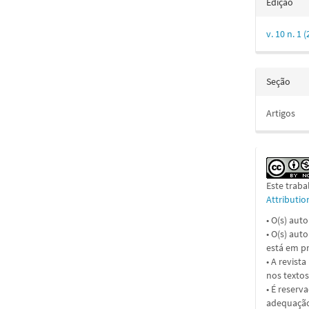
Edição
v. 10 n. 1
Seção
Artigos
Este traba
Attributi
• O(s) aut
• O(s) aut
está em pr
• A revist
nos textos
• É reserv
adequação