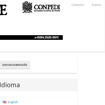
Cadastro
Acesso
nviar
ENVIAR SUBMISSÃO
ubmissão
Idioma
English