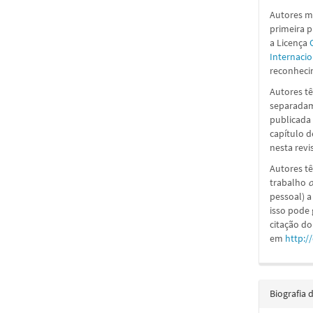
Autores ma
primeira 
a
Licença
Internacio
reconhecim
Autores tê
separadame
publicada 
capítulo d
nesta revi
Autores tê
trabalho
o
pessoal) a
isso pode
citação do
em
http:/
Biografia 