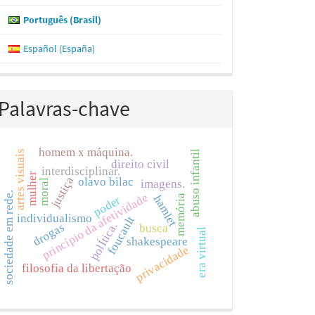
Português (Brasil)
Español (España)
Palavras-chave
homem x máquina.
artes visuais
abuso infantil
direito civil
interdisciplinar.
mulher
justiça
olavo bilac
moral
imagens.
sociedade em rede.
princípio da afetividade
memória
hamlet
poder
individualismo
foucault
polÍtica.
drogas
busca
era virtual
shakespeare
privacidade
filosofia da libertação