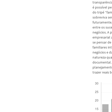
transparênci
é possível pe
do tripé “fam
sobreviva se
futuramente,
entre os suc
negócios. A p
empresarial a
se pensar de
familiares i
negócios e d
natureza qual
documental.
planejamento
trazer reais 
Downloads