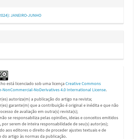
 (2024): JANEIRO-JUNHO
lho está licenciado sob uma licença
Creative Commons
on-NonCommercial-NoDerivatives 4.0 International License
.
or(es) autoriza(m) a publicação do artigo na revista;
or(es) garante(m) que a contribuição é original e inédita e que não
ocesso de avaliação em outra(s) revista(s);
a não se responsabiliza pelas opiniões, ideias e conceitos emitidos
, por serem de inteira responsabilidade de seu(s) autor(es);
ado aos editores o direito de proceder ajustes textuais e de
 do artigo às normas da publicação.