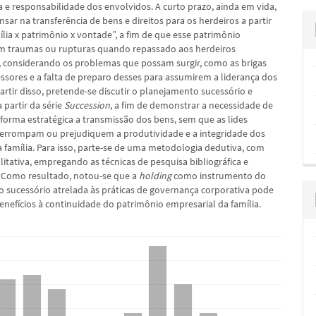
a e responsabilidade dos envolvidos. A curto prazo, ainda em vida,
nsar na transferência de bens e direitos para os herdeiros a partir
ília x patrimônio x vontade”, a fim de que esse patrimônio
m traumas ou rupturas quando repassado aos herdeiros
 considerando os problemas que possam surgir, como as brigas
essores e a falta de preparo desses para assumirem a liderança dos
artir disso, pretende-se discutir o planejamento sucessório e
 partir da série
Succession
, a fim de demonstrar a necessidade de
 forma estratégica a transmissão dos bens, sem que as lides
nterrompam ou prejudiquem a produtividade e a integridade dos
a família. Para isso, parte-se de uma metodologia dedutiva, com
itativa, empregando as técnicas de pesquisa bibliográfica e
 Como resultado, notou-se que a
holding
como instrumento do
 sucessório atrelada às práticas de governança corporativa pode
benefícios à continuidade do patrimônio empresarial da família.