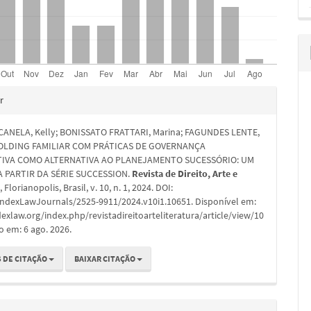
hes
r
CANELA, Kelly; BONISSATO FRATTARI, Marina; FAGUNDES LENTE,
 HOLDING FAMILIAR COM PRÁTICAS DE GOVERNANÇA
IVA COMO ALTERNATIVA AO PLANEJAMENTO SUCESSÓRIO: UM
 PARTIR DA SÉRIE SUCCESSION.
Revista de Direito, Arte e
a
, Florianopolis, Brasil, v. 10, n. 1, 2024. DOI:
IndexLawJournals/2525-9911/2024.v10i1.10651. Disponível em:
dexlaw.org/index.php/revistadireitoarteliteratura/article/view/10
o em: 6 ago. 2026.
 DE CITAÇÃO
BAIXAR CITAÇÃO