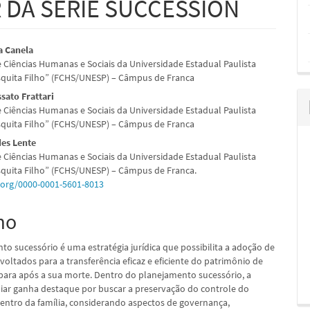
 DA SÉRIE SUCCESSION
údo
na Canela
 Ciências Humanas e Sociais da Universidade Estadual Paulista
squita Filho” (FCHS/UNESP) – Câmpus de Franca
sato Frattari
 Ciências Humanas e Sociais da Universidade Estadual Paulista
pal
squita Filho” (FCHS/UNESP) – Câmpus de Franca
des Lente
 Ciências Humanas e Sociais da Universidade Estadual Paulista
squita Filho” (FCHS/UNESP) – Câmpus de Franca.
d.org/0000-0001-5601-8013
mo
to sucessório é uma estratégia jurídica que possibilita a adoção de
oltados para a transferência eficaz e eficiente do patrimônio de
ara após a sua morte. Dentro do planejamento sucessório, a
iar ganha destaque por buscar a preservação do controle do
entro da família, considerando aspectos de governança,