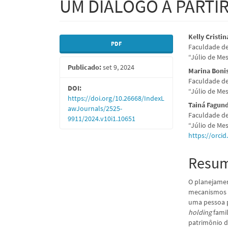
UM DIÁLOGO A PARTIR
Barra
Conte
Kelly Cristi
PDF
Faculdade de
lateral
do
“Júlio de Me
Publicado:
set 9, 2024
de
artigo
Marina Bonis
Faculdade de
artigos
princi
DOI:
“Júlio de Me
https://doi.org/10.26668/IndexL
Tainá Fagun
awJournals/2525-
Faculdade de
9911/2024.v10i1.10651
“Júlio de Me
https://orci
Resu
O planejamen
mecanismos v
uma pessoa p
holding
famil
patrimônio d