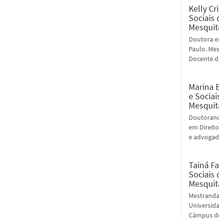
Kelly Cr
Sociais 
Mesquit
Doutora em
Paulo. Mes
Docente d
Marina B
e Sociai
Mesquit
Doutoranda
em Direito
e advogada
Tainá F
Sociais 
Mesquit
Mestranda
Universida
Câmpus de