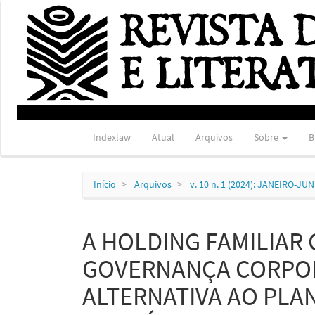
Navegação
Principal
Conteúdo
principal
Barra
Lateral
Indexlaw
Atual
Arquivos
Sobre
B
Início
Arquivos
v. 10 n. 1 (2024): JANEIRO-JU
A HOLDING FAMILIAR 
GOVERNANÇA CORPO
ALTERNATIVA AO PLA